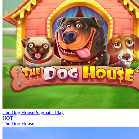
The Dog House
Pragmatic Play
HOT
The Dog House