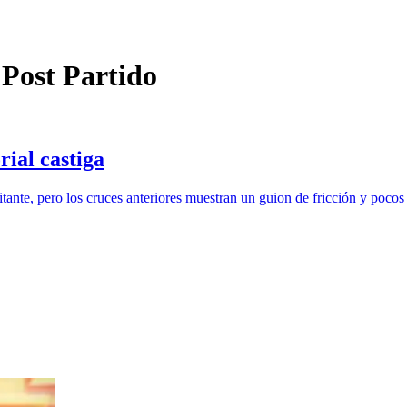
 Post Partido
rial castiga
ante, pero los cruces anteriores muestran un guion de fricción y pocos go