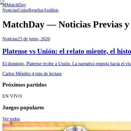
M
MatchDay
Noticias
Guías
Reseñas
Análisis
MatchDay
—
Noticias Previas y
Noticias
25 de junio, 2026
Platense vs Unión: el relato miente, el histo
El domingo, Platense recibe a Unión. La narrativa empuja hacia el visit
Carlos Méndez
·
4 min
de lectura
Próximos partidos
EN VIVO
Juegos populares
Ver todos