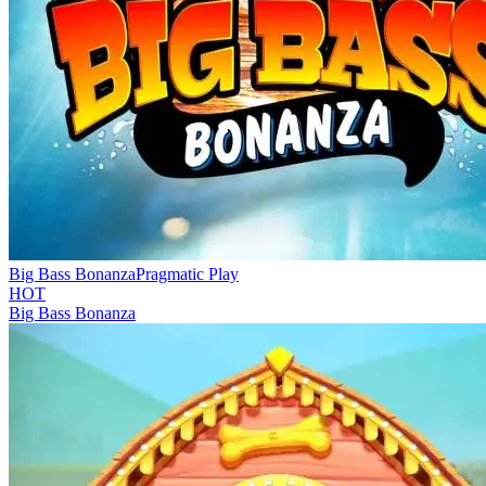
Big Bass Bonanza
Pragmatic Play
HOT
Big Bass Bonanza