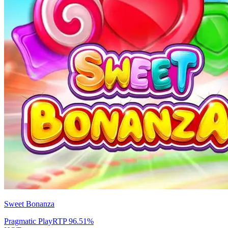
Sweet Bonanza
Pragmatic Play
RTP
96.51
%