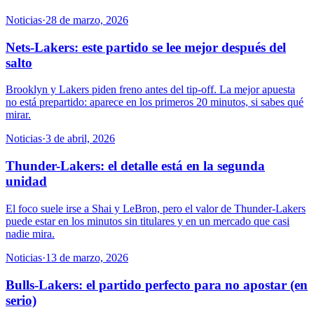
Noticias
·
28 de marzo, 2026
Nets-Lakers: este partido se lee mejor después del
salto
Brooklyn y Lakers piden freno antes del tip-off. La mejor apuesta
no está prepartido: aparece en los primeros 20 minutos, si sabes qué
mirar.
Noticias
·
3 de abril, 2026
Thunder-Lakers: el detalle está en la segunda
unidad
El foco suele irse a Shai y LeBron, pero el valor de Thunder-Lakers
puede estar en los minutos sin titulares y en un mercado que casi
nadie mira.
Noticias
·
13 de marzo, 2026
Bulls-Lakers: el partido perfecto para no apostar (en
serio)