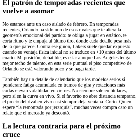
El patrón de temporadas recientes que
vuelve a asomar
No estamos ante un caso aislado de febrero. En temporadas
recientes, Orlando ha sido uno de esos rivales que te altera la
geometría emocional del partido: te obliga a jugar en estático, te
corta ritmo y te empuja al último tiro, donde cada detalle pesa más
de lo que parece. Contra ese guion, Lakers suele quedar expuesto
cuando su ventaja física inicial no se traduce en +10 antes del último
cuarto. Mi posición, debatible, es esta: aunque Los Ángeles tenga
mejor techo de talento, en esta serie puntual el piso competitivo de
Orlando se está valorando poco y se paga tarde.
También hay un detalle de calendario que los modelos serios sí
ponderan: fatiga acumulada en tramos de gira y rotaciones más
cortas elevan volatilidad en cierres. No siempre sale en titulares,
pero sí en la curva en vivo. Si el favorito no abre distancia temprano,
el precio del rival en vivo casi siempre deja ventana. Corto. Quien
espere “la remontada por jerarquía”, muchas veces compra caro un
relato que el mercado ya descontó.
La lectura contraria para el próximo
cruce