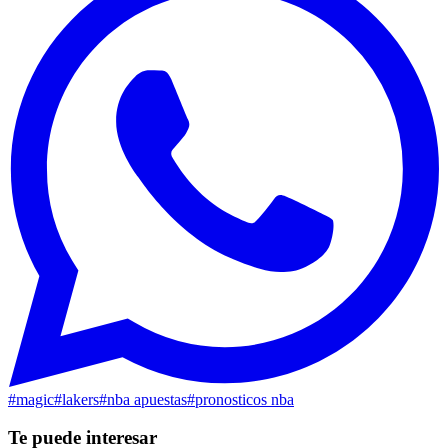
#
magic
#
lakers
#
nba apuestas
#
pronosticos nba
Te puede interesar