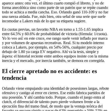
aparece antes: otra vez, el último cuarto rompió el libreto, y no de
forma anecdótica sino como parte de un patrón que se repite cuando
todo se achica a media cancha. Eso. Orlando ganó 110-109 y no fue
una rareza aislada. Fue, más bien, otra señal de una serie que suele
incomodar a Lakers más de lo que su etiqueta sugiere.
En cuotas previas, un favorito NBA en torno a 1.55-1.65 implica
entre 64.5% y 60.6% de probabilidad de victoria (fórmula: 1/cuota).
Yo lo veo así: en este cruce, ese rango suele venir inflado por marca
y por volumen de apuestas recreativas. Real. Si tu modelo interno
coloca a Lakers, por ejemplo, en 54%-56%, cualquier precio por
debajo de 1.80 ya carga EV negativo. Ahí va la tesis, simple y
áspera: el historial reciente entre ambos equipos insiste con la misma
inercia y el mercado, por inercia también, se demora en corregirla.
El cierre apretado no es accidente: es
tendencia
Orlando viene empujando una identidad de posesiones largas, rebote
ofensivo y castigo al error en cierres. Ese estilo fabrica partidos de
una posesión. Y ahí cambia todo. Porque, cuando el juego entra al
clutch, el diferencial de talento puro pierde volumen frente a la
ejecución fina del tramo final, de modo que la ventaja teórica del
favorito se encoge rápido y pasar de 62% prepartido a 50%-52% en