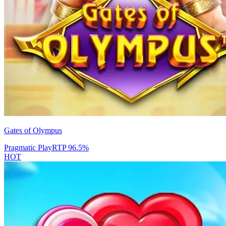
Gates of Olympus
Pragmatic Play
RTP
96.5
%
HOT