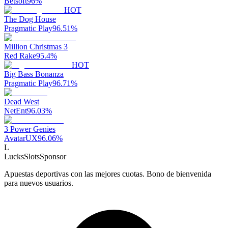
Betsoft
96
%
HOT
The Dog House
Pragmatic Play
96.51
%
Million Christmas 3
Red Rake
95.4
%
HOT
Big Bass Bonanza
Pragmatic Play
96.71
%
Dead West
NetEnt
96.03
%
3 Power Genies
AvatarUX
96.06
%
L
LucksSlots
Sponsor
Apuestas deportivas con las mejores cuotas. Bono de bienvenida
para nuevos usuarios.