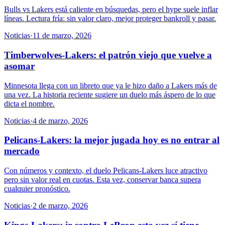
Bulls vs Lakers está caliente en búsquedas, pero el hype suele inflar
líneas. Lectura fría: sin valor claro, mejor proteger bankroll y pasar.
Noticias
·
11 de marzo, 2026
Timberwolves-Lakers: el patrón viejo que vuelve a
asomar
Minnesota llega con un libreto que ya le hizo daño a Lakers más de
una vez. La historia reciente sugiere un duelo más áspero de lo que
dicta el nombre.
Noticias
·
4 de marzo, 2026
Pelicans-Lakers: la mejor jugada hoy es no entrar al
mercado
Con números y contexto, el duelo Pelicans-Lakers luce atractivo
pero sin valor real en cuotas. Esta vez, conservar banca supera
cualquier pronóstico.
Noticias
·
2 de marzo, 2026