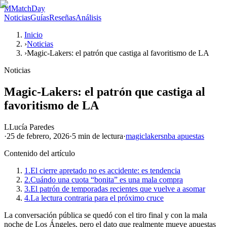
M
MatchDay
Noticias
Guías
Reseñas
Análisis
Inicio
›
Noticias
›
Magic-Lakers: el patrón que castiga al favoritismo de LA
Noticias
Magic-Lakers: el patrón que castiga al
favoritismo de LA
L
Lucía Paredes
·
25 de febrero, 2026
·
5 min
de lectura
·
magic
lakers
nba apuestas
Contenido del artículo
1.
El cierre apretado no es accidente: es tendencia
2.
Cuándo una cuota “bonita” es una mala compra
3.
El patrón de temporadas recientes que vuelve a asomar
4.
La lectura contraria para el próximo cruce
La conversación pública se quedó con el tiro final y con la mala
noche de Los Ángeles, pero el dato que realmente mueve apuestas