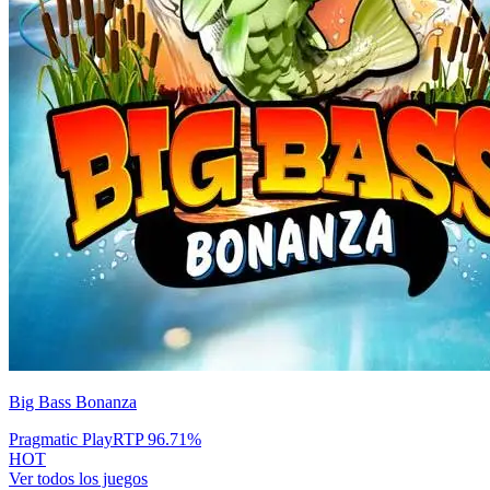
Big Bass Bonanza
Pragmatic Play
RTP
96.71
%
HOT
Ver todos los juegos