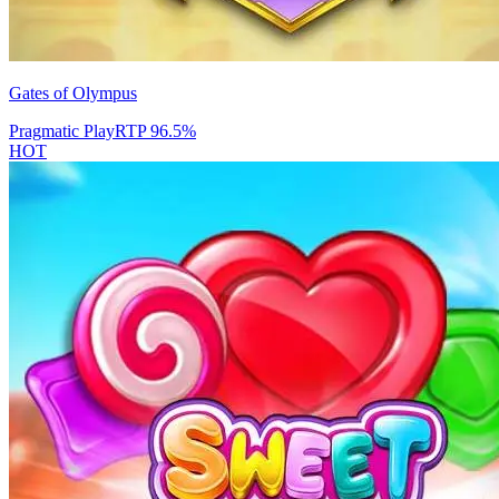
Gates of Olympus
Pragmatic Play
RTP
96.5
%
HOT