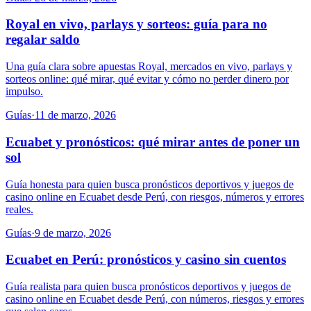
Royal en vivo, parlays y sorteos: guía para no
regalar saldo
Una guía clara sobre apuestas Royal, mercados en vivo, parlays y
sorteos online: qué mirar, qué evitar y cómo no perder dinero por
impulso.
Guías
·
11 de marzo, 2026
Ecuabet y pronósticos: qué mirar antes de poner un
sol
Guía honesta para quien busca pronósticos deportivos y juegos de
casino online en Ecuabet desde Perú, con riesgos, números y errores
reales.
Guías
·
9 de marzo, 2026
Ecuabet en Perú: pronósticos y casino sin cuentos
Guía realista para quien busca pronósticos deportivos y juegos de
casino online en Ecuabet desde Perú, con números, riesgos y errores