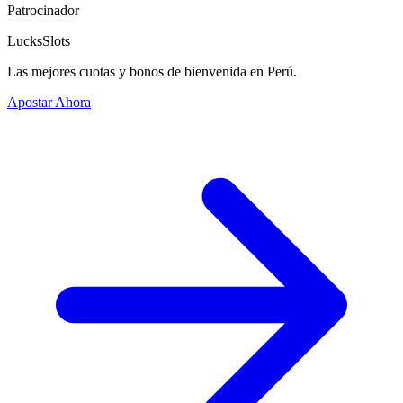
Patrocinador
LucksSlots
Las mejores cuotas y bonos de bienvenida en Perú.
Apostar Ahora