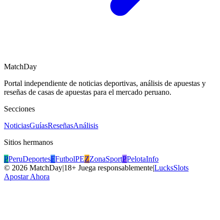
MatchDay
Portal independiente de noticias deportivas, análisis de apuestas y
reseñas de casas de apuestas para el mercado peruano.
Secciones
Noticias
Guías
Reseñas
Análisis
Sitios hermanos
P
PeruDeportes
F
FutbolPE
Z
ZonaSport
P
PelotaInfo
©
2026
MatchDay
|
18+ Juega responsablemente
|
LucksSlots
Apostar Ahora