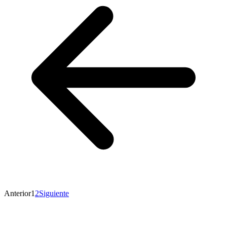
Anterior
1
2
Siguiente