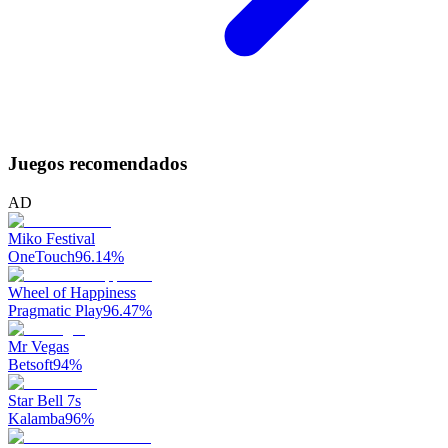
Juegos recomendados
AD
Miko Festival
OneTouch
96.14
%
Wheel of Happiness
Pragmatic Play
96.47
%
Mr Vegas
Betsoft
94
%
Star Bell 7s
Kalamba
96
%