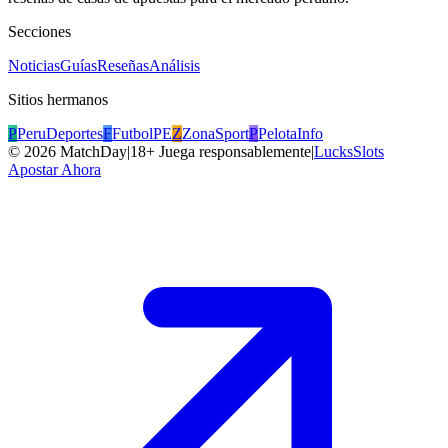
Secciones
Noticias
Guías
Reseñas
Análisis
Sitios hermanos
P
PeruDeportes
F
FutbolPE
Z
ZonaSport
P
PelotaInfo
©
2026
MatchDay
|
18+ Juega responsablemente
|
LucksSlots
Apostar Ahora