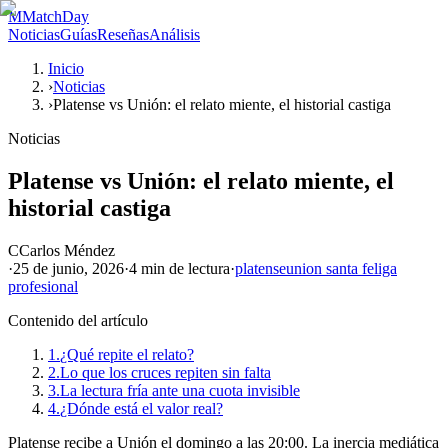
M
MatchDay
Noticias
Guías
Reseñas
Análisis
Inicio
›
Noticias
›
Platense vs Unión: el relato miente, el historial castiga
Noticias
Platense vs Unión: el relato miente, el
historial castiga
C
Carlos Méndez
·
25 de junio, 2026
·
4 min
de lectura
·
platense
union santa fe
liga
profesional
Contenido del artículo
1.
¿Qué repite el relato?
2.
Lo que los cruces repiten sin falta
3.
La lectura fría ante una cuota invisible
4.
¿Dónde está el valor real?
Platense recibe a Unión el domingo a las 20:00. La inercia mediática