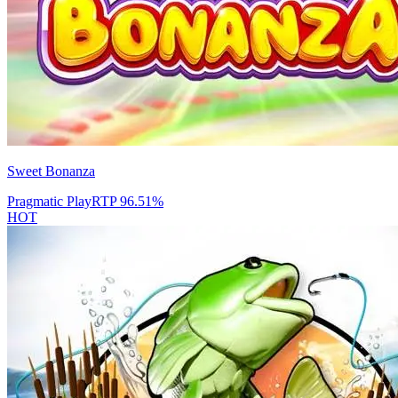
Sweet Bonanza
Pragmatic Play
RTP
96.51
%
HOT