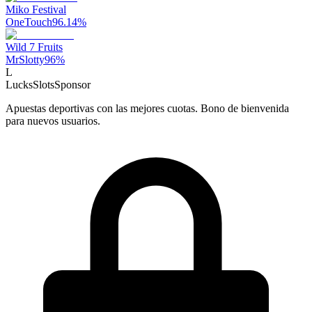
Miko Festival
OneTouch
96.14
%
Wild 7 Fruits
MrSlotty
96
%
L
LucksSlots
Sponsor
Apuestas deportivas con las mejores cuotas. Bono de bienvenida
para nuevos usuarios.