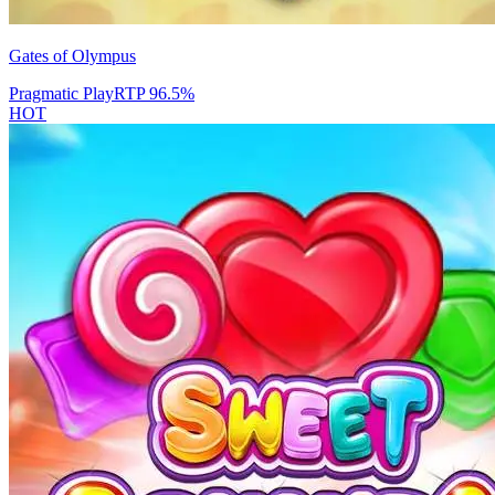
Gates of Olympus
Pragmatic Play
RTP
96.5
%
HOT