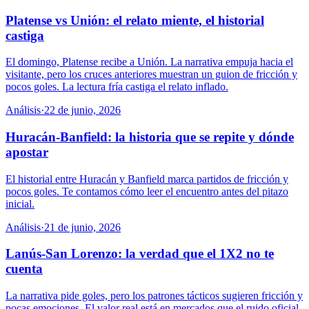
Platense vs Unión: el relato miente, el historial
castiga
El domingo, Platense recibe a Unión. La narrativa empuja hacia el
visitante, pero los cruces anteriores muestran un guion de fricción y
pocos goles. La lectura fría castiga el relato inflado.
Análisis
·
22 de junio, 2026
Huracán-Banfield: la historia que se repite y dónde
apostar
El historial entre Huracán y Banfield marca partidos de fricción y
pocos goles. Te contamos cómo leer el encuentro antes del pitazo
inicial.
Análisis
·
21 de junio, 2026
Lanús-San Lorenzo: la verdad que el 1X2 no te
cuenta
La narrativa pide goles, pero los patrones tácticos sugieren fricción y
pocas emociones. El valor real está en mercados que el ruido oficial