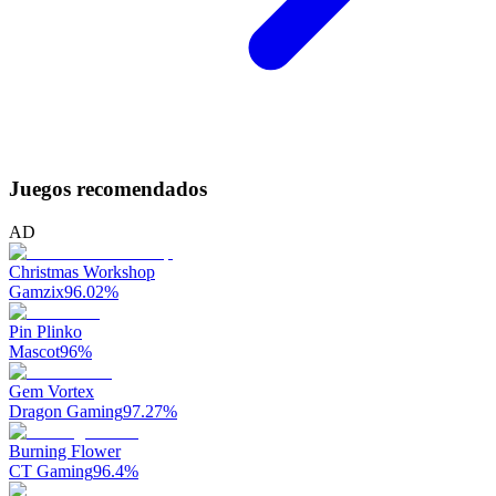
Juegos recomendados
AD
Christmas Workshop
Gamzix
96.02
%
Pin Plinko
Mascot
96
%
Gem Vortex
Dragon Gaming
97.27
%
Burning Flower
CT Gaming
96.4
%