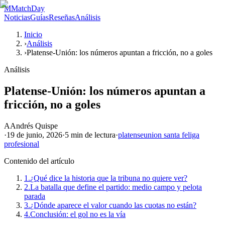
M
MatchDay
Noticias
Guías
Reseñas
Análisis
Inicio
›
Análisis
›
Platense-Unión: los números apuntan a fricción, no a goles
Análisis
Platense-Unión: los números apuntan a
fricción, no a goles
A
Andrés Quispe
·
19 de junio, 2026
·
5 min
de lectura
·
platense
union santa fe
liga
profesional
Contenido del artículo
1.
¿Qué dice la historia que la tribuna no quiere ver?
2.
La batalla que define el partido: medio campo y pelota
parada
3.
¿Dónde aparece el valor cuando las cuotas no están?
4.
Conclusión: el gol no es la vía