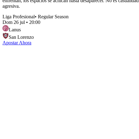
enfrentan, los espacios se achican hasta desaparecer. No es casualidad.
agresiva.
Liga Profesional
•
Regular Season
Dom 26 jul
•
20:00
Lanus
San Lorenzo
Apostar Ahora