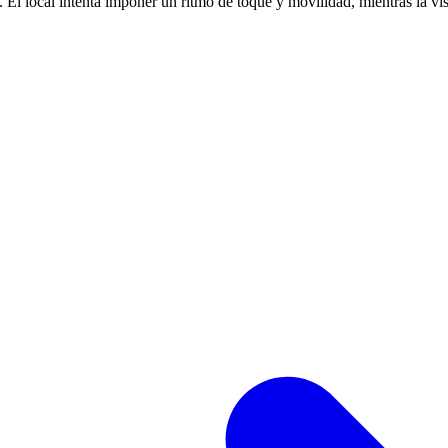
 El local intenta imponer un ritmo de toque y movilidad, mientras la visi