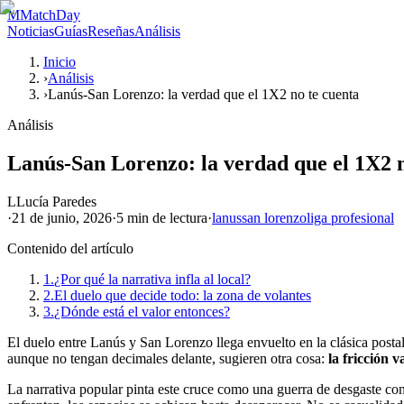
M
MatchDay
Noticias
Guías
Reseñas
Análisis
Inicio
›
Análisis
›
Lanús-San Lorenzo: la verdad que el 1X2 no te cuenta
Análisis
Lanús-San Lorenzo: la verdad que el 1X2 n
L
Lucía Paredes
·
21 de junio, 2026
·
5 min
de lectura
·
lanus
san lorenzo
liga profesional
Contenido del artículo
1.
¿Por qué la narrativa infla al local?
2.
El duelo que decide todo: la zona de volantes
3.
¿Dónde está el valor entonces?
El duelo entre Lanús y San Lorenzo llega envuelto en la clásica post
aunque no tengan decimales delante, sugieren otra cosa:
la fricción 
La narrativa popular pinta este cruce como una guerra de desgaste c