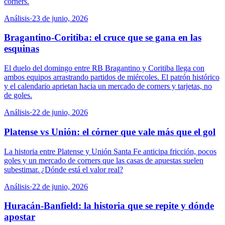
corners.
Análisis
·
23 de junio, 2026
Bragantino-Coritiba: el cruce que se gana en las
esquinas
El duelo del domingo entre RB Bragantino y Coritiba llega con
ambos equipos arrastrando partidos de miércoles. El patrón histórico
y el calendario aprietan hacia un mercado de corners y tarjetas, no
de goles.
Análisis
·
22 de junio, 2026
Platense vs Unión: el córner que vale más que el gol
La historia entre Platense y Unión Santa Fe anticipa fricción, pocos
goles y un mercado de corners que las casas de apuestas suelen
subestimar. ¿Dónde está el valor real?
Análisis
·
22 de junio, 2026
Huracán-Banfield: la historia que se repite y dónde
apostar