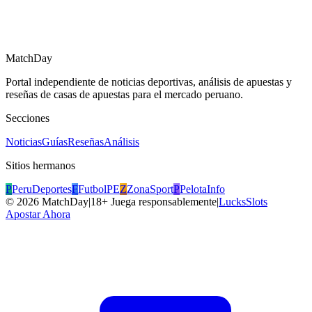
MatchDay
Portal independiente de noticias deportivas, análisis de apuestas y
reseñas de casas de apuestas para el mercado peruano.
Secciones
Noticias
Guías
Reseñas
Análisis
Sitios hermanos
P
PeruDeportes
F
FutbolPE
Z
ZonaSport
P
PelotaInfo
©
2026
MatchDay
|
18+ Juega responsablemente
|
LucksSlots
Apostar Ahora