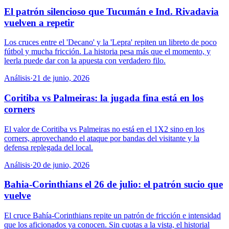
El patrón silencioso que Tucumán e Ind. Rivadavia
vuelven a repetir
Los cruces entre el 'Decano' y la 'Lepra' repiten un libreto de poco
fútbol y mucha fricción. La historia pesa más que el momento, y
leerla puede dar con la apuesta con verdadero filo.
Análisis
·
21 de junio, 2026
Coritiba vs Palmeiras: la jugada fina está en los
corners
El valor de Coritiba vs Palmeiras no está en el 1X2 sino en los
corners, aprovechando el ataque por bandas del visitante y la
defensa replegada del local.
Análisis
·
20 de junio, 2026
Bahia-Corinthians el 26 de julio: el patrón sucio que
vuelve
El cruce Bahía-Corinthians repite un patrón de fricción e intensidad
que los aficionados ya conocen. Sin cuotas a la vista, el historial