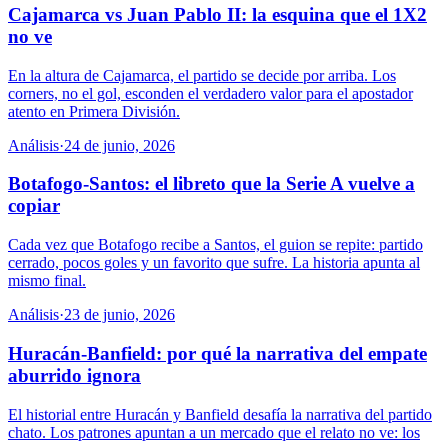
Cajamarca vs Juan Pablo II: la esquina que el 1X2
no ve
En la altura de Cajamarca, el partido se decide por arriba. Los
corners, no el gol, esconden el verdadero valor para el apostador
atento en Primera División.
Análisis
·
24 de junio, 2026
Botafogo-Santos: el libreto que la Serie A vuelve a
copiar
Cada vez que Botafogo recibe a Santos, el guion se repite: partido
cerrado, pocos goles y un favorito que sufre. La historia apunta al
mismo final.
Análisis
·
23 de junio, 2026
Huracán-Banfield: por qué la narrativa del empate
aburrido ignora
El historial entre Huracán y Banfield desafía la narrativa del partido
chato. Los patrones apuntan a un mercado que el relato no ve: los