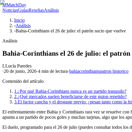
M
MatchDay
Noticias
Guías
Reseñas
Análisis
Inicio
›
Análisis
›
Bahia-Corinthians el 26 de julio: el patrón sucio que vuelve
Análisis
Bahia-Corinthians el 26 de julio: el patrón
L
Lucía Paredes
·
20 de junio, 2026
·
4 min
de lectura
·
bahia
corinthians
patron historico
Contenido del artículo
1.
¿Por qué Bahia-Corinthians nunca es un partido tranquilo?
2.
¿Qué mercados suelen beneficiarse de este guion repetido?
3.
El factor cancha y el desgaste previo: ¿pesan tanto como la hi
El enfrentamiento entre Bahia y Corinthians rara vez se resuelve con f
apunta a un partido de pocos goles y muchas tarjetas, algo que los apos
El duelo, programado para el 26 de julio (puedes consultar todos los d