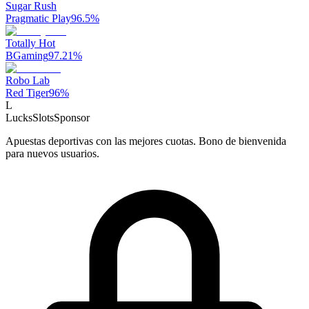
Sugar Rush
Pragmatic Play
96.5
%
Totally Hot
BGaming
97.21
%
Robo Lab
Red Tiger
96
%
L
LucksSlots
Sponsor
Apuestas deportivas con las mejores cuotas. Bono de bienvenida
para nuevos usuarios.