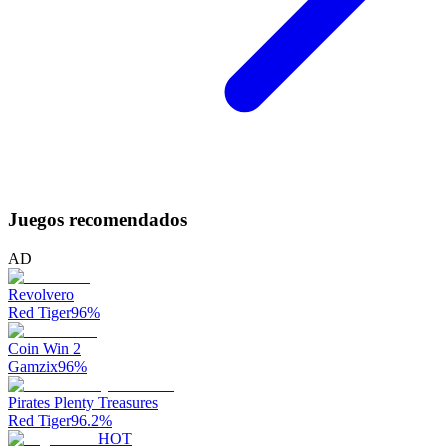
Juegos recomendados
AD
Revolvero
Red Tiger
96
%
Coin Win 2
Gamzix
96
%
Pirates Plenty Treasures
Red Tiger
96.2
%
HOT