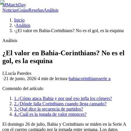
M
MatchDay
Noticias
Guías
Reseñas
Análisis
Inicio
›
Análisis
›
¿El valor en Bahia-Corinthians? No es el gol, es la esquina
Análisis
¿El valor en Bahia-Corinthians? No es el
gol, es la esquina
L
Lucía Paredes
·
21 de junio, 2026
·
4 min
de lectura
·
bahia
corinthians
serie a
Contenido del artículo
1.
¿Cómo ataca Bahia y por qué eso infla los córners?
2.
¿Dónde falla Corinthians cuando llega cansado?
3.
¿Qué dice la secuencia de partidos?
4.
¿Cuál es la jugada de valor entonces?
El domingo 26 de julio, Bahia y Corinthians se miden en la Serie A
con el cuerpo castigado por la jornada entre semana. Los datos