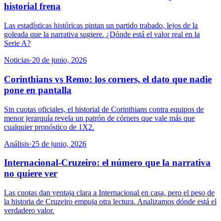
historial frena
Las estadísticas históricas pintan un partido trabado, lejos de la
goleada que la narrativa sugiere. ¿Dónde está el valor real en la
Serie A?
Noticias
·
20 de junio, 2026
Corinthians vs Remo: los corners, el dato que nadie
pone en pantalla
Sin cuotas oficiales, el historial de Corinthians contra equipos de
menor jerarquía revela un patrón de córners que vale más que
cualquier pronóstico de 1X2.
Análisis
·
25 de junio, 2026
Internacional-Cruzeiro: el número que la narrativa
no quiere ver
Las cuotas dan ventaja clara a Internacional en casa, pero el peso de
la historia de Cruzeiro empuja otra lectura. Analizamos dónde está el
verdadero valor.