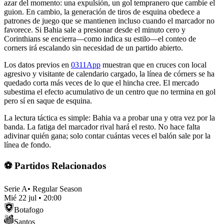
azar del momento: una expulsión, un gol tempranero que cambie el
guion. En cambio, la generación de tiros de esquina obedece a
patrones de juego que se mantienen incluso cuando el marcador no
favorece. Si Bahia sale a presionar desde el minuto cero y
Corinthians se encierra—como indica su estilo—el conteo de
corners irá escalando sin necesidad de un partido abierto.
Los datos previos en
0311App
muestran que en cruces con local
agresivo y visitante de calendario cargado, la línea de córners se ha
quedado corta más veces de lo que el hincha cree. El mercado
subestima el efecto acumulativo de un centro que no termina en gol
pero sí en saque de esquina.
La lectura táctica es simple: Bahia va a probar una y otra vez por la
banda. La fatiga del marcador rival hará el resto. No hace falta
adivinar quién gana; solo contar cuántas veces el balón sale por la
línea de fondo.
⚽ Partidos Relacionados
Serie A
•
Regular Season
Mié 22 jul
•
20:00
Botafogo
Santos