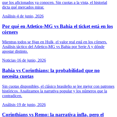
que los aficionados ya conocen. Sin cuotas a la vista, el historial
dicta qué mercados mirar.
Análisis
·
4 de junio, 2026
Por qué en Atletico-MG vs Bahia el ticket está en los
córners
Mientras todos se fijan en Hulk, el valor real está en los córners.
Análisis táctico del Atletico-MG vs Bahia por Serie A y dónde
apostar distinto.
Noticias
·
16 de junio, 2026
Bahia vs Corinthians: la probabilidad que no
necesita cuotas
Sin cuotas disponibles, el clásico brasileño se lee mejor con patrones
históricos. Analizamos la narrativa popular y los números que la
contradicen.
Análisis
·
19 de junio, 2026
Corinthians vs Remo: la narrativa infla, pero el