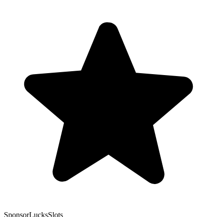
Sponsor
LucksSlots