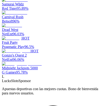
Samurai Wildz
Red Tiger
95.89
%
Carnival Rush
Betsoft
96
%
Dead West
NetEnt
96.03
%
HOT
Fruit Party
Pragmatic Play
96.5
%
HOT
Gonzo's Quest 2
NetEnt
96.06
%
Midnight Jackpots 5000
G Games
95.78
%
L
LucksSlots
Sponsor
Apuestas deportivas con las mejores cuotas. Bono de bienvenida
para nuevos usuarios.