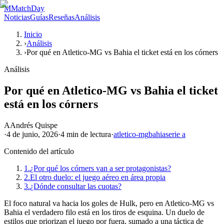
M
MatchDay
Noticias
Guías
Reseñas
Análisis
Inicio
›
Análisis
›
Por qué en Atletico-MG vs Bahia el ticket está en los córners
Análisis
Por qué en Atletico-MG vs Bahia el ticket
está en los córners
A
Andrés Quispe
·
4 de junio, 2026
·
4 min
de lectura
·
atletico-mg
bahia
serie a
Contenido del artículo
1.
¿Por qué los córners van a ser protagonistas?
2.
El otro duelo: el juego aéreo en área propia
3.
¿Dónde consultar las cuotas?
El foco natural va hacia los goles de Hulk, pero en Atletico-MG vs
Bahia el verdadero filo está en los tiros de esquina. Un duelo de
estilos que priorizan el juego por fuera, sumado a una táctica de