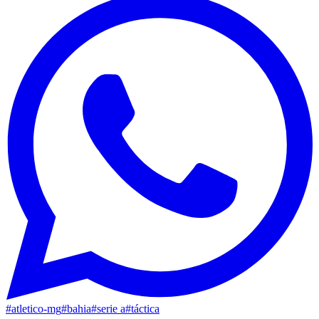
#
atletico-mg
#
bahia
#
serie a
#
táctica