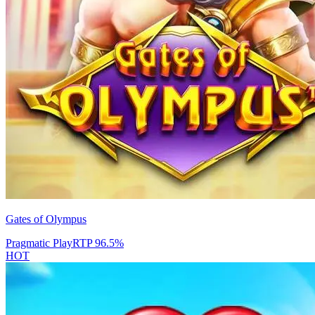
Gates of Olympus
Pragmatic Play
RTP
96.5
%
HOT