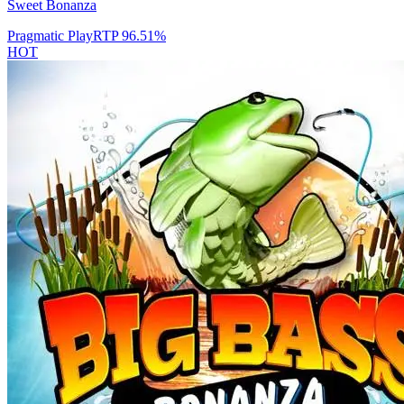
Sweet Bonanza
Pragmatic Play
RTP
96.51
%
HOT