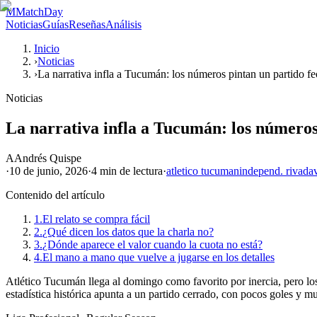
M
MatchDay
Noticias
Guías
Reseñas
Análisis
Inicio
›
Noticias
›
La narrativa infla a Tucumán: los números pintan un partido fe
Noticias
La narrativa infla a Tucumán: los números
A
Andrés Quispe
·
10 de junio, 2026
·
4 min
de lectura
·
atletico tucuman
independ. rivada
Contenido del artículo
1.
El relato se compra fácil
2.
¿Qué dicen los datos que la charla no?
3.
¿Dónde aparece el valor cuando la cuota no está?
4.
El mano a mano que vuelve a jugarse en los detalles
Atlético Tucumán llega al domingo como favorito por inercia, pero los 
estadística histórica apunta a un partido cerrado, con pocos goles y mu