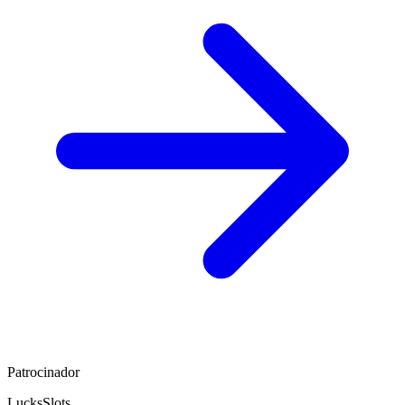
Patrocinador
LucksSlots