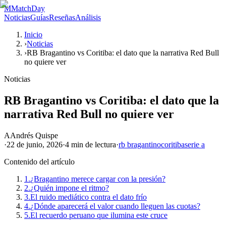
M
MatchDay
Noticias
Guías
Reseñas
Análisis
Inicio
›
Noticias
›
RB Bragantino vs Coritiba: el dato que la narrativa Red Bull
no quiere ver
Noticias
RB Bragantino vs Coritiba: el dato que la
narrativa Red Bull no quiere ver
A
Andrés Quispe
·
22 de junio, 2026
·
4 min
de lectura
·
rb bragantino
coritiba
serie a
Contenido del artículo
1.
¿Bragantino merece cargar con la presión?
2.
¿Quién impone el ritmo?
3.
El ruido mediático contra el dato frío
4.
¿Dónde aparecerá el valor cuando lleguen las cuotas?
5.
El recuerdo peruano que ilumina este cruce