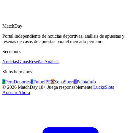
MatchDay
Portal independiente de noticias deportivas, análisis de apuestas y
reseñas de casas de apuestas para el mercado peruano.
Secciones
Noticias
Guías
Reseñas
Análisis
Sitios hermanos
P
PeruDeportes
F
FutbolPE
Z
ZonaSport
P
PelotaInfo
©
2026
MatchDay
|
18+ Juega responsablemente
|
LucksSlots
Apostar Ahora