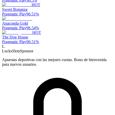
Pragmatic Play
96.5
%
HOT
Sweet Bonanza
Pragmatic Play
96.51
%
Anaconda Gold
Pragmatic Play
96.54
%
HOT
The Dog House
Pragmatic Play
96.51
%
L
LucksSlots
Sponsor
Apuestas deportivas con las mejores cuotas. Bono de bienvenida
para nuevos usuarios.