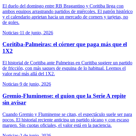
El duelo del domingo entre RB Bragantino y Coritiba llega con
ambos equipos arrastrando partidos de miércoles. El patrón histórico
y el calendario aprietan hacia un mercado de corners y tarjetas, no
de goles.
Noticias
·
11 de junio, 2026
Coritiba-Palmeiras: el córner que paga más que el
1X2
El historial de Coritiba ante Palmeiras en Curitiba sugiere un partido
de fricción, con más saques de esquina de lo habitual. Leemos el
valor real más allá del 1X2.
Noticias
·
9 de junio, 2026
Gremio-Fluminense: el guion que la Serie A repite
sin avisar
Cuando Gremio y Fluminense se citan, el espectáculo suele ser para
pocos. El historial reciente anticipa un partido rácano y con escaso
margen. Sin cuotas oficiales, el valor está en la paciencia.
Noticias
·
2 de junio, 2026