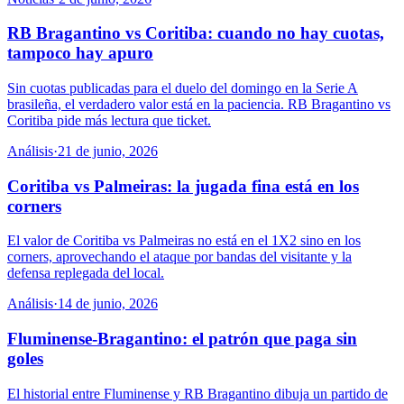
RB Bragantino vs Coritiba: cuando no hay cuotas,
tampoco hay apuro
Sin cuotas publicadas para el duelo del domingo en la Serie A
brasileña, el verdadero valor está en la paciencia. RB Bragantino vs
Coritiba pide más lectura que ticket.
Análisis
·
21 de junio, 2026
Coritiba vs Palmeiras: la jugada fina está en los
corners
El valor de Coritiba vs Palmeiras no está en el 1X2 sino en los
corners, aprovechando el ataque por bandas del visitante y la
defensa replegada del local.
Análisis
·
14 de junio, 2026
Fluminense-Bragantino: el patrón que paga sin
goles
El historial entre Fluminense y RB Bragantino dibuja un partido de