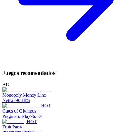
Juegos recomendados
AD
Monopoly Money Line
NetEnt
96.18
%
HOT
Gates of Olympus
Pragmatic Play
96.5
%
HOT
Fruit Party