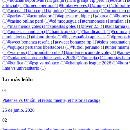
(
1
)
#
noticias deportivas
(
1
)
#
granja
(
1
)
#
la granja vip peru
(
1
)
#
betis
(
1
)
artificial
(
1
)
#
torneo apertura
(
1
)
#
timberwolves
(
1
)
#
mujer
(
1
)
#
fútbol 
(
1
)
#
arsenal
(
1
)
#
fa cup
(
1
)
#
junior
(
1
)
#
psg vs monaco
(
1
)
#
pronostico p
(
1
)
#
parlay
(
1
)
#
acumulador
(
1
)
#
apuesta multiple
(
1
)
#
barca
(
1
)
#
bonos 
(
1
)
#
casino online perú
(
1
)
#
cd moquegua
(
1
)
#
cremonese
(
1
)
#
milan
(
1
)
(
1
)
#
mas menos goles
(
1
)
#
apuestas goles
(
1
)
#
over 2.5
(
1
)
#
adt tarma
(
1
(
1
)
#
apuestas handicap
(
1
)
#
handicap 0.5
(
1
)
#
handicap -1
(
1
)
#
como ap
eliminatorias
(
1
)
#
blanquirroja
(
1
)
#
liga española apuestas
(
1
)
#
pronostic
(
1
)
#
sweet bonanza reseña
(
1
)
#
sweet bonanza rtp
(
1
)
#
slots pragmatic 
(
1
)
#
equipos peruanos libertadores
(
1
)
#
futbol peruano
(
1
)
#
inter miami
(
1
)
#
warriors
(
1
)
#
pronóstico nba
(
1
)
#
sudamericano de voley
(
1
)
#
apues
(
1
)
#
sudamericano de clubes voley 2026
(
1
)
#
unicaja
(
1
)
#
apuestas bal
(
1
)
#
benfica
(
1
)
#
psg vs mónaco
(
1
)
#
champions league 2026
(
1
)
#
hora 
lima vs universitario
(
1
)
Lo más leído
01
Platense vs Unión: el relato miente, el historial castiga
25 de junio, 2026
02
Internacional-Cruzeiro: el número que la narrativa no quiere ver