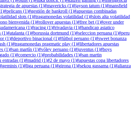
uarez
(
1
)
#
bulls
(
1
)
#
luka doncic
(
1
)
#
kaizen gaming
(
1
)
#
inteligencia
strategia de apuestas
(
1
)
#
mavericks
(
1
)
#
jayson tatum
(
1
)
#
mansfield
1
)
#
pelicans
(
1
)
#
gestión de bankroll
(
1
)
#
apuestas combinadas
olatilidad slots
(
1
)
#
tragamonedas volatilidad
(
1
)
#
slots alta volatilidad
ono bienvenida
(
1
)
#
rollover apuestas
(
1
)
#
free bet
(
1
)
#
over under
sudamericana
(
1
)
#
racing
(
1
)
#
rivadavia
(
1
)
#
handicap asiatico
a
(
1
)
#
atalanta
(
1
)
#
borussia dortmund
(
1
)
#
seleccion peruana
(
1
)
#
peru
tor
(
1
)
#
deportivo binacional
(
1
)
#
fútbol peruano
(
1
)
#
sweet bonanza
ash
(
1
)
#
tragamonedas pragmatic play
(
1
)
#
libertadores apuestas
es
(
1
)
#
san martín
(
1
)
#
vóley peruano
(
1
)
#
juventus
(
1
)
#
boys
lgado
(
1
)
#
comercio
(
1
)
#
probabilidades
(
1
)
#
san martin
u entradas
(
1
)
#
madrid
(
1
)
#
2 de mayo
(
1
)
#
apuestas copa libertadores
#
geminis
(
1
)
#
liga peruana
(
1
)
#
girona
(
1
)
#
sekou gassama
(
1
)
#
alianza