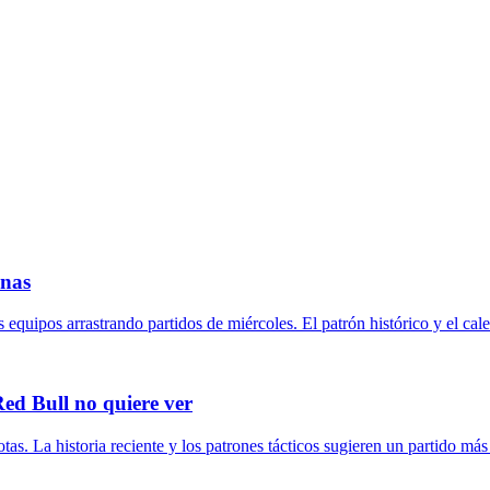
inas
quipos arrastrando partidos de miércoles. El patrón histórico y el cale
Red Bull no quiere ver
as. La historia reciente y los patrones tácticos sugieren un partido más