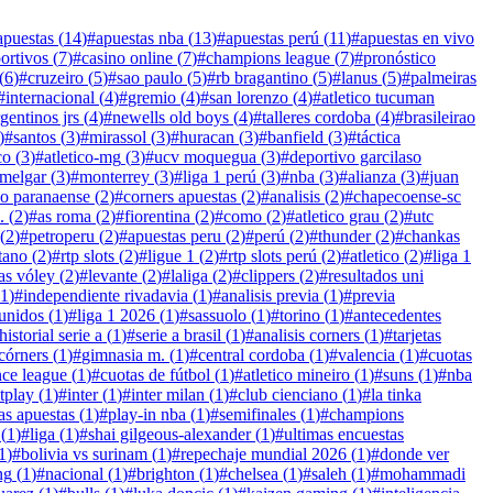
apuestas
(
14
)
#
apuestas nba
(
13
)
#
apuestas perú
(
11
)
#
apuestas en vivo
ortivos
(
7
)
#
casino online
(
7
)
#
champions league
(
7
)
#
pronóstico
(
6
)
#
cruzeiro
(
5
)
#
sao paulo
(
5
)
#
rb bragantino
(
5
)
#
lanus
(
5
)
#
palmeiras
#
internacional
(
4
)
#
gremio
(
4
)
#
san lorenzo
(
4
)
#
atletico tucuman
gentinos jrs
(
4
)
#
newells old boys
(
4
)
#
talleres cordoba
(
4
)
#
brasileirao
)
#
santos
(
3
)
#
mirassol
(
3
)
#
huracan
(
3
)
#
banfield
(
3
)
#
táctica
co
(
3
)
#
atletico-mg
(
3
)
#
ucv moquegua
(
3
)
#
deportivo garcilaso
melgar
(
3
)
#
monterrey
(
3
)
#
liga 1 perú
(
3
)
#
nba
(
3
)
#
alianza
(
3
)
#
juan
ico paranaense
(
2
)
#
corners apuestas
(
2
)
#
analisis
(
2
)
#
chapecoense-sc
.
(
2
)
#
as roma
(
2
)
#
fiorentina
(
2
)
#
como
(
2
)
#
atletico grau
(
2
)
#
utc
(
2
)
#
petroperu
(
2
)
#
apuestas peru
(
2
)
#
perú
(
2
)
#
thunder
(
2
)
#
chankas
tano
(
2
)
#
rtp slots
(
2
)
#
ligue 1
(
2
)
#
rtp slots perú
(
2
)
#
atletico
(
2
)
#
liga 1
as vóley
(
2
)
#
levante
(
2
)
#
laliga
(
2
)
#
clippers
(
2
)
#
resultados uni
1
)
#
independiente rivadavia
(
1
)
#
analisis previa
(
1
)
#
previa
unidos
(
1
)
#
liga 1 2026
(
1
)
#
sassuolo
(
1
)
#
torino
(
1
)
#
antecedentes
historial serie a
(
1
)
#
serie a brasil
(
1
)
#
analisis corners
(
1
)
#
tarjetas
córners
(
1
)
#
gimnasia m.
(
1
)
#
central cordoba
(
1
)
#
valencia
(
1
)
#
cuotas
nce league
(
1
)
#
cuotas de fútbol
(
1
)
#
atletico mineiro
(
1
)
#
suns
(
1
)
#
nba
etplay
(
1
)
#
inter
(
1
)
#
inter milan
(
1
)
#
club cienciano
(
1
)
#
la tinka
as apuestas
(
1
)
#
play-in nba
(
1
)
#
semifinales
(
1
)
#
champions
(
1
)
#
liga
(
1
)
#
shai gilgeous-alexander
(
1
)
#
ultimas encuestas
1
)
#
bolivia vs surinam
(
1
)
#
repechaje mundial 2026
(
1
)
#
donde ver
ng
(
1
)
#
nacional
(
1
)
#
brighton
(
1
)
#
chelsea
(
1
)
#
saleh
(
1
)
#
mohammadi