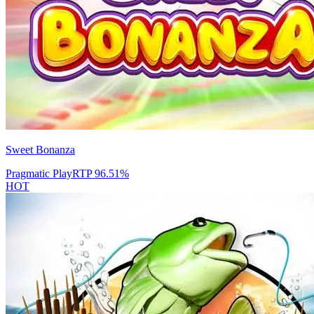
Sweet Bonanza
Pragmatic Play
RTP
96.51
%
HOT