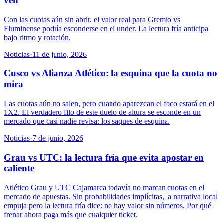
ven
Con las cuotas aún sin abrir, el valor real para Gremio vs
Fluminense podría esconderse en el under. La lectura fría anticipa
bajo ritmo y rotación.
Noticias
·
11 de junio, 2026
Cusco vs Alianza Atlético: la esquina que la cuota no
mira
Las cuotas aún no salen, pero cuando aparezcan el foco estará en el
1X2. El verdadero filo de este duelo de altura se esconde en un
mercado que casi nadie revisa: los saques de esquina.
Noticias
·
7 de junio, 2026
Grau vs UTC: la lectura fría que evita apostar en
caliente
Atlético Grau y UTC Cajamarca todavía no marcan cuotas en el
mercado de apuestas. Sin probabilidades implícitas, la narrativa local
empuja pero la lectura fría dice: no hay valor sin números. Por qué
frenar ahora paga más que cualquier ticket.