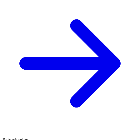
Patrocinador