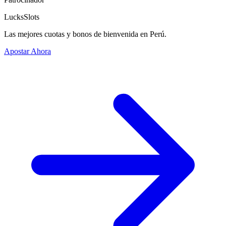
LucksSlots
Las mejores cuotas y bonos de bienvenida en Perú.
Apostar Ahora