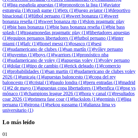
(
1
)
#
liga española apuestas
(
1
)
#
pronosticos la liga
(
1
)
#
aviator
estrategia
(
1
)
#
crash game
(
1
)
#
jetx
(
1
)
#
juego aviator
(
1
)
#
deportivo
binacional
(
1
)
#
fútbol peruano
(
1
)
#
sweet bonanza
(
1
)
#
sweet
bonanza reseña
(
1
)
#
sweet bonanza rtp
(
1
)
#
slots pragmatic play
(
1
)
#
big bass bonanza
(
1
)
#
big bass bonanza reseña
(
1
)
#
big bass
splash
(
1
)
#
tragamonedas pragmatic play
(
1
)
#
libertadores apuestas
(
1
)
#
equipos peruanos libertadores
(
1
)
#
futbol peruano
(
1
)
#
inter
miami
(
1
)
#
lafc
(
1
)
#
lionel messi
(
1
)
#
osasco
(
1
)
#
sesi
(
1
)
#
sudamericano de clubes
(
1
)
#
san martín
(
1
)
#
vóley peruano
(
1
)
#
juventus
(
1
)
#
boys
(
1
)
#
warriors
(
1
)
#
pronóstico nba
(
1
)
#
sudamericano de voley
(
1
)
#
apuestas voley
(
1
)
#
voley peruano
(
1
)
#
dolar
(
1
)
#
tipo de cambio
(
1
)
#
erick delgado
(
1
)
#
comercio
(
1
)
#
probabilidades
(
1
)
#
san martin
(
1
)
#
sudamericano de clubes voley
2026
(
1
)
#
unicaja
(
1
)
#
apuestas baloncesto
(
1
)
#
copa del rey
baloncesto
(
1
)
#
cristal
(
1
)
#
paulo londra
(
1
)
#
peru entradas
(
1
)
#
madrid
(
1
)
#
2 de mayo
(
1
)
#
apuestas copa libertadores
(
1
)
#
benfica
(
1
)
#
psg vs
mónaco
(
1
)
#
champions league 2026
(
1
)
#
hora y canal
(
1
)
#
resultados
coar 2026
(
1
)
#
primera fase coar
(
1
)
#
luckslots
(
1
)
#
geminis
(
1
)
#
liga
peruana
(
1
)
#
girona
(
1
)
#
sekou gassama
(
1
)
#
alianza lima vs
universitario
(
1
)
Lo más leído
01