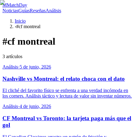
M
MatchDay
Noticias
Guías
Reseñas
Análisis
Inicio
›
#cf montreal
#
cf montreal
3
artículos
Análisis
·
5 de junio, 2026
Nashville vs Montreal: el relato choca con el dato
El cliché del favorito físico se enfrenta a una verdad incómoda en
los corners. Análisis táctico y lectura de valor sin inventar números.
Análisis
·
4 de junio, 2026
CF Montreal vs Toronto: la tarjeta paga más que el
gol
El Canadian Classique arrastra un patrón de fricción y