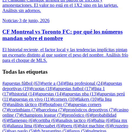
amonestaciones. El valor no está en el 1X2 sino en las tarjetas.
Análisis sin adornos.
Noticias
·
3 de junio, 2026
CF Montreal vs Toronto FC: por qué los números
mandan sobre el nombre
El historial reciente, el factor local y las tendencias implícitas pintan
un escenario distinto al que sugiere el peso del nombre. Análisis frío
para el choque de MLS.
Todas las etiquetas
#
apuestas fútbol
(
63
)
#
serie a
(
34
)
#
liga profesional
(
24
)
#
apuestas
deportivas
(
19
)
#
cuotas
(
18
)
#
apuestas futbol
(
17
)
#
liga 1
(
17
)
#
historial
(
14
)
#
apuestas
(
14
)
#
apuestas nba
(
13
)
#
apuestas perú
(
11
)
#
apuestas en vivo
(
11
)
#
corners
(
10
)
#
lakers
(
10
)
#
la liga
(
9
)
#
análisis táctico
(
8
)
#
botafogo
(
7
)
#
apuestas corners
(
7
)
#
corinthians
(
7
)
#
barcelona
(
7
)
#
pronósticos deportivos
(
7
)
#
casino
online
(
7
)
#
champions league
(
7
)
#
pronóstico
(
6
)
#
probabilidad
(
6
)
#
flamengo
(
6
)
#
coritiba
(
6
)
#
analisis tactico
(
6
)
#
bahia
(
6
)
#
liga mx
(
6
)
#
alianza lima
(
6
)
#
ecuabet
(
6
)
#
peru
(
6
)
#
slot machine
(
6
)
#
cruzeiro
(
5
)
#
sao paulo
(
5
)
#
rb bragantino
(
5
)
#
lanus
(
5
)
#
palmeiras