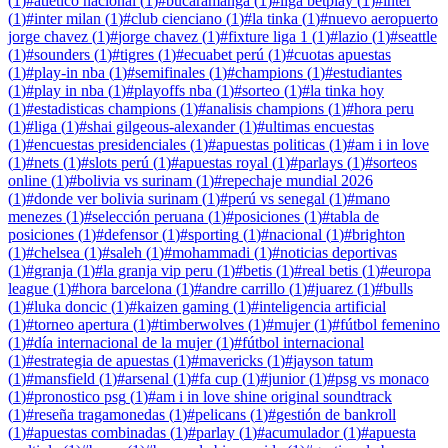
(
1
)
#
atletico nacional
(
1
)
#
bucaramanga
(
1
)
#
liga betplay
(
1
)
#
inter
(
1
)
#
inter milan
(
1
)
#
club cienciano
(
1
)
#
la tinka
(
1
)
#
nuevo aeropuerto
jorge chavez
(
1
)
#
jorge chavez
(
1
)
#
fixture liga 1
(
1
)
#
lazio
(
1
)
#
seattle
(
1
)
#
sounders
(
1
)
#
tigres
(
1
)
#
ecuabet perú
(
1
)
#
cuotas apuestas
(
1
)
#
play-in nba
(
1
)
#
semifinales
(
1
)
#
champions
(
1
)
#
estudiantes
(
1
)
#
play in nba
(
1
)
#
playoffs nba
(
1
)
#
sorteo
(
1
)
#
la tinka hoy
(
1
)
#
estadisticas champions
(
1
)
#
analisis champions
(
1
)
#
hora peru
(
1
)
#
liga
(
1
)
#
shai gilgeous-alexander
(
1
)
#
ultimas encuestas
(
1
)
#
encuestas presidenciales
(
1
)
#
apuestas politicas
(
1
)
#
am i in love
(
1
)
#
nets
(
1
)
#
slots perú
(
1
)
#
apuestas royal
(
1
)
#
parlays
(
1
)
#
sorteos
online
(
1
)
#
bolivia vs surinam
(
1
)
#
repechaje mundial 2026
(
1
)
#
donde ver bolivia surinam
(
1
)
#
perú vs senegal
(
1
)
#
mano
menezes
(
1
)
#
selección peruana
(
1
)
#
posiciones
(
1
)
#
tabla de
posiciones
(
1
)
#
defensor
(
1
)
#
sporting
(
1
)
#
nacional
(
1
)
#
brighton
(
1
)
#
chelsea
(
1
)
#
saleh
(
1
)
#
mohammadi
(
1
)
#
noticias deportivas
(
1
)
#
granja
(
1
)
#
la granja vip peru
(
1
)
#
betis
(
1
)
#
real betis
(
1
)
#
europa
league
(
1
)
#
hora barcelona
(
1
)
#
andre carrillo
(
1
)
#
juarez
(
1
)
#
bulls
(
1
)
#
luka doncic
(
1
)
#
kaizen gaming
(
1
)
#
inteligencia artificial
(
1
)
#
torneo apertura
(
1
)
#
timberwolves
(
1
)
#
mujer
(
1
)
#
fútbol femenino
(
1
)
#
día internacional de la mujer
(
1
)
#
fútbol internacional
(
1
)
#
estrategia de apuestas
(
1
)
#
mavericks
(
1
)
#
jayson tatum
(
1
)
#
mansfield
(
1
)
#
arsenal
(
1
)
#
fa cup
(
1
)
#
junior
(
1
)
#
psg vs monaco
(
1
)
#
pronostico psg
(
1
)
#
am i in love shine original soundtrack
(
1
)
#
reseña tragamonedas
(
1
)
#
pelicans
(
1
)
#
gestión de bankroll
(
1
)
#
apuestas combinadas
(
1
)
#
parlay
(
1
)
#
acumulador
(
1
)
#
apuesta