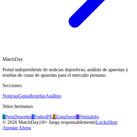
MatchDay
Portal independiente de noticias deportivas, análisis de apuestas y
reseñas de casas de apuestas para el mercado peruano.
Secciones
Noticias
Guías
Reseñas
Análisis
Sitios hermanos
P
PeruDeportes
F
FutbolPE
Z
ZonaSport
P
PelotaInfo
©
2026
MatchDay
|
18+ Juega responsablemente
|
LucksSlots
Apostar Ahora