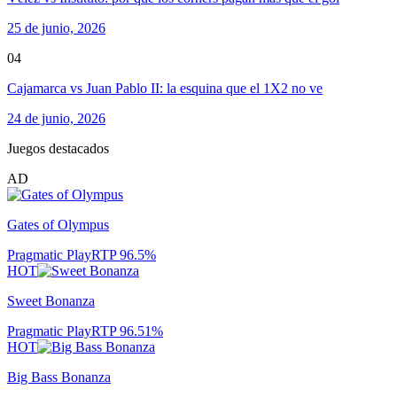
25 de junio, 2026
04
Cajamarca vs Juan Pablo II: la esquina que el 1X2 no ve
24 de junio, 2026
Juegos destacados
AD
Gates of Olympus
Pragmatic Play
RTP
96.5
%
HOT
Sweet Bonanza
Pragmatic Play
RTP
96.51
%
HOT
Big Bass Bonanza