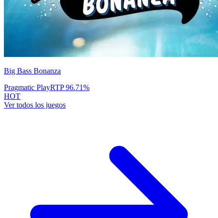
Big Bass Bonanza
Pragmatic Play
RTP
96.71
%
HOT
Ver todos los juegos