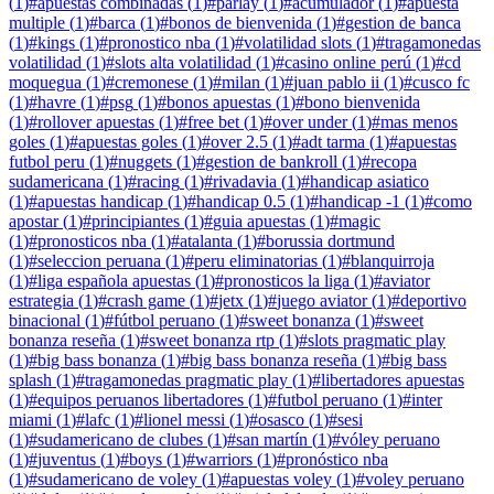
(
1
)
#
apuestas combinadas
(
1
)
#
parlay
(
1
)
#
acumulador
(
1
)
#
apuesta
multiple
(
1
)
#
barca
(
1
)
#
bonos de bienvenida
(
1
)
#
gestion de banca
(
1
)
#
kings
(
1
)
#
pronostico nba
(
1
)
#
volatilidad slots
(
1
)
#
tragamonedas
volatilidad
(
1
)
#
slots alta volatilidad
(
1
)
#
casino online perú
(
1
)
#
cd
moquegua
(
1
)
#
cremonese
(
1
)
#
milan
(
1
)
#
juan pablo ii
(
1
)
#
cusco fc
(
1
)
#
havre
(
1
)
#
psg
(
1
)
#
bonos apuestas
(
1
)
#
bono bienvenida
(
1
)
#
rollover apuestas
(
1
)
#
free bet
(
1
)
#
over under
(
1
)
#
mas menos
goles
(
1
)
#
apuestas goles
(
1
)
#
over 2.5
(
1
)
#
adt tarma
(
1
)
#
apuestas
futbol peru
(
1
)
#
nuggets
(
1
)
#
gestion de bankroll
(
1
)
#
recopa
sudamericana
(
1
)
#
racing
(
1
)
#
rivadavia
(
1
)
#
handicap asiatico
(
1
)
#
apuestas handicap
(
1
)
#
handicap 0.5
(
1
)
#
handicap -1
(
1
)
#
como
apostar
(
1
)
#
principiantes
(
1
)
#
guia apuestas
(
1
)
#
magic
(
1
)
#
pronosticos nba
(
1
)
#
atalanta
(
1
)
#
borussia dortmund
(
1
)
#
seleccion peruana
(
1
)
#
peru eliminatorias
(
1
)
#
blanquirroja
(
1
)
#
liga española apuestas
(
1
)
#
pronosticos la liga
(
1
)
#
aviator
estrategia
(
1
)
#
crash game
(
1
)
#
jetx
(
1
)
#
juego aviator
(
1
)
#
deportivo
binacional
(
1
)
#
fútbol peruano
(
1
)
#
sweet bonanza
(
1
)
#
sweet
bonanza reseña
(
1
)
#
sweet bonanza rtp
(
1
)
#
slots pragmatic play
(
1
)
#
big bass bonanza
(
1
)
#
big bass bonanza reseña
(
1
)
#
big bass
splash
(
1
)
#
tragamonedas pragmatic play
(
1
)
#
libertadores apuestas
(
1
)
#
equipos peruanos libertadores
(
1
)
#
futbol peruano
(
1
)
#
inter
miami
(
1
)
#
lafc
(
1
)
#
lionel messi
(
1
)
#
osasco
(
1
)
#
sesi
(
1
)
#
sudamericano de clubes
(
1
)
#
san martín
(
1
)
#
vóley peruano
(
1
)
#
juventus
(
1
)
#
boys
(
1
)
#
warriors
(
1
)
#
pronóstico nba
(
1
)
#
sudamericano de voley
(
1
)
#
apuestas voley
(
1
)
#
voley peruano