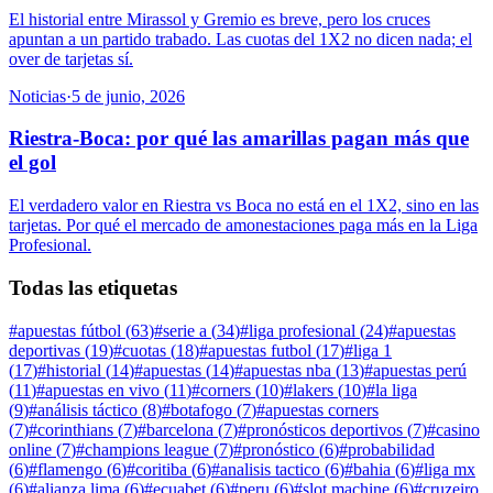
El historial entre Mirassol y Gremio es breve, pero los cruces
apuntan a un partido trabado. Las cuotas del 1X2 no dicen nada; el
over de tarjetas sí.
Noticias
·
5 de junio, 2026
Riestra-Boca: por qué las amarillas pagan más que
el gol
El verdadero valor en Riestra vs Boca no está en el 1X2, sino en las
tarjetas. Por qué el mercado de amonestaciones paga más en la Liga
Profesional.
Todas las etiquetas
#
apuestas fútbol
(
63
)
#
serie a
(
34
)
#
liga profesional
(
24
)
#
apuestas
deportivas
(
19
)
#
cuotas
(
18
)
#
apuestas futbol
(
17
)
#
liga 1
(
17
)
#
historial
(
14
)
#
apuestas
(
14
)
#
apuestas nba
(
13
)
#
apuestas perú
(
11
)
#
apuestas en vivo
(
11
)
#
corners
(
10
)
#
lakers
(
10
)
#
la liga
(
9
)
#
análisis táctico
(
8
)
#
botafogo
(
7
)
#
apuestas corners
(
7
)
#
corinthians
(
7
)
#
barcelona
(
7
)
#
pronósticos deportivos
(
7
)
#
casino
online
(
7
)
#
champions league
(
7
)
#
pronóstico
(
6
)
#
probabilidad
(
6
)
#
flamengo
(
6
)
#
coritiba
(
6
)
#
analisis tactico
(
6
)
#
bahia
(
6
)
#
liga mx
(
6
)
#
alianza lima
(
6
)
#
ecuabet
(
6
)
#
peru
(
6
)
#
slot machine
(
6
)
#
cruzeiro