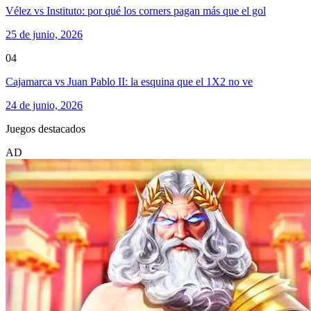
Vélez vs Instituto: por qué los corners pagan más que el gol
25 de junio, 2026
04
Cajamarca vs Juan Pablo II: la esquina que el 1X2 no ve
24 de junio, 2026
Juegos destacados
AD