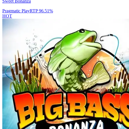
Sweet Bonanza
Pragmatic Play
RTP
96.51
%
HOT