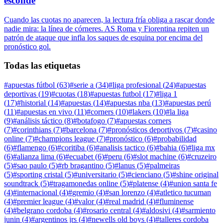
esconde
Cuando las cuotas no aparecen, la lectura fría obliga a rascar donde
nadie mira: la línea de córneres. AS Roma y Fiorentina repiten un
patrón de ataque que infla los saques de esquina por encima del
pronóstico gol.
Todas las etiquetas
#
apuestas fútbol
(
63
)
#
serie a
(
34
)
#
liga profesional
(
24
)
#
apuestas
deportivas
(
19
)
#
cuotas
(
18
)
#
apuestas futbol
(
17
)
#
liga 1
(
17
)
#
historial
(
14
)
#
apuestas
(
14
)
#
apuestas nba
(
13
)
#
apuestas perú
(
11
)
#
apuestas en vivo
(
11
)
#
corners
(
10
)
#
lakers
(
10
)
#
la liga
(
9
)
#
análisis táctico
(
8
)
#
botafogo
(
7
)
#
apuestas corners
(
7
)
#
corinthians
(
7
)
#
barcelona
(
7
)
#
pronósticos deportivos
(
7
)
#
casino
online
(
7
)
#
champions league
(
7
)
#
pronóstico
(
6
)
#
probabilidad
(
6
)
#
flamengo
(
6
)
#
coritiba
(
6
)
#
analisis tactico
(
6
)
#
bahia
(
6
)
#
liga mx
(
6
)
#
alianza lima
(
6
)
#
ecuabet
(
6
)
#
peru
(
6
)
#
slot machine
(
6
)
#
cruzeiro
(
5
)
#
sao paulo
(
5
)
#
rb bragantino
(
5
)
#
lanus
(
5
)
#
palmeiras
(
5
)
#
sporting cristal
(
5
)
#
universitario
(
5
)
#
cienciano
(
5
)
#
shine original
soundtrack
(
5
)
#
tragamonedas online
(
5
)
#
platense
(
4
)
#
union santa fe
(
4
)
#
internacional
(
4
)
#
gremio
(
4
)
#
san lorenzo
(
4
)
#
atletico tucuman
(
4
)
#
premier league
(
4
)
#
valor
(
4
)
#
real madrid
(
4
)
#
fluminense
(
4
)
#
belgrano cordoba
(
4
)
#
rosario central
(
4
)
#
aldosivi
(
4
)
#
sarmiento
junin
(
4
)
#
argentinos jrs
(
4
)
#
newells old boys
(
4
)
#
talleres cordoba