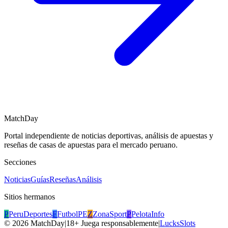
MatchDay
Portal independiente de noticias deportivas, análisis de apuestas y
reseñas de casas de apuestas para el mercado peruano.
Secciones
Noticias
Guías
Reseñas
Análisis
Sitios hermanos
P
PeruDeportes
F
FutbolPE
Z
ZonaSport
P
PelotaInfo
©
2026
MatchDay
|
18+ Juega responsablemente
|
LucksSlots