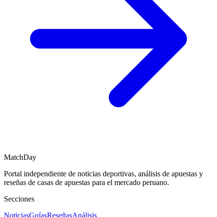
MatchDay
Portal independiente de noticias deportivas, análisis de apuestas y
reseñas de casas de apuestas para el mercado peruano.
Secciones
Noticias
Guías
Reseñas
Análisis