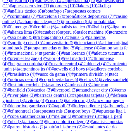
(
17
)
#
historial
(
14
)
#
apuestas
(
14
)
#
apuestas nba
(
13
)
#
apuestas perú
(
11
)
#
apuestas en vivo
(
11
)
#
corners
(
10
)
#
lakers
(
10
)
#
la liga
(
9
)
#
análisis táctico
(
8
)
#
botafogo
(
7
)
#
apuestas corners
(
7
)
#
corinthians
(
7
)
#
barcelona
(
7
)
#
pronósticos deportivos
(
7
)
#
casino
online
(
7
)
#
champions league
(
7
)
#
pronóstico
(
6
)
#
probabilidad
(
6
)
#
flamengo
(
6
)
#
coritiba
(
6
)
#
analisis tactico
(
6
)
#
bahia
(
6
)
#
liga mx
(
6
)
#
alianza lima
(
6
)
#
ecuabet
(
6
)
#
peru
(
6
)
#
slot machine
(
6
)
#
cruzeiro
(
5
)
#
sao paulo
(
5
)
#
rb bragantino
(
5
)
#
lanus
(
5
)
#
palmeiras
(
5
)
#
sporting cristal
(
5
)
#
universitario
(
5
)
#
cienciano
(
5
)
#
shine original
soundtrack
(
5
)
#
tragamonedas online
(
5
)
#
platense
(
4
)
#
union santa fe
(
4
)
#
internacional
(
4
)
#
gremio
(
4
)
#
san lorenzo
(
4
)
#
atletico tucuman
(
4
)
#
premier league
(
4
)
#
valor
(
4
)
#
real madrid
(
4
)
#
fluminense
(
4
)
#
belgrano cordoba
(
4
)
#
rosario central
(
4
)
#
aldosivi
(
4
)
#
sarmiento
junin
(
4
)
#
argentinos jrs
(
4
)
#
newells old boys
(
4
)
#
talleres cordoba
(
4
)
#
brasileirao
(
4
)
#
vasco da gama
(
4
)
#
primera división
(
4
)
#
adt
(
4
)
#
noticias perú
(
4
)
#
copa libertadores
(
4
)
#
celtics
(
4
)
#
velez sarsfield
(
3
)
#
instituto cordoba
(
3
)
#
santos
(
3
)
#
mirassol
(
3
)
#
huracan
(
3
)
#
banfield
(
3
)
#
táctica
(
3
)
#
liverpool
(
3
)
#
manchester city
(
3
)
#
remo
(
3
)
#
river plate
(
3
)
#
barracas central
(
3
)
#
apuestas tarjetas
(
3
)
#
defensa
y justicia
(
3
)
#
vitoria
(
3
)
#
cusco
(
3
)
#
atletico-mg
(
3
)
#
ucv moquegua
(
3
)
#
deportivo garcilaso
(
3
)
#
napoli
(
3
)
#
independiente
(
3
)
#
fbc melgar
(
3
)
#
cf montreal
(
3
)
#
apuestas mls
(
3
)
#
sport boys
(
3
)
#
apuestas liga 1
(
3
)
#
copa sudamericana
(
3
)
#
melgar
(
3
)
#
monterrey
(
3
)
#
liga 1 perú
(
3
)
#
nba
(
3
)
#
alianza
(
3
)
#
juan pablo ii college
(
2
)
#
analisis apuestas
(
2
)
#
patron historico
(
2
)
#
patrón histórico
(
2
)
#
estudiantes de rio