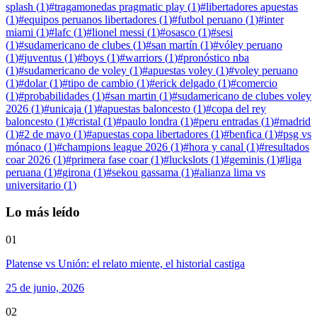
splash
(
1
)
#
tragamonedas pragmatic play
(
1
)
#
libertadores apuestas
(
1
)
#
equipos peruanos libertadores
(
1
)
#
futbol peruano
(
1
)
#
inter
miami
(
1
)
#
lafc
(
1
)
#
lionel messi
(
1
)
#
osasco
(
1
)
#
sesi
(
1
)
#
sudamericano de clubes
(
1
)
#
san martín
(
1
)
#
vóley peruano
(
1
)
#
juventus
(
1
)
#
boys
(
1
)
#
warriors
(
1
)
#
pronóstico nba
(
1
)
#
sudamericano de voley
(
1
)
#
apuestas voley
(
1
)
#
voley peruano
(
1
)
#
dolar
(
1
)
#
tipo de cambio
(
1
)
#
erick delgado
(
1
)
#
comercio
(
1
)
#
probabilidades
(
1
)
#
san martin
(
1
)
#
sudamericano de clubes voley
2026
(
1
)
#
unicaja
(
1
)
#
apuestas baloncesto
(
1
)
#
copa del rey
baloncesto
(
1
)
#
cristal
(
1
)
#
paulo londra
(
1
)
#
peru entradas
(
1
)
#
madrid
(
1
)
#
2 de mayo
(
1
)
#
apuestas copa libertadores
(
1
)
#
benfica
(
1
)
#
psg vs
mónaco
(
1
)
#
champions league 2026
(
1
)
#
hora y canal
(
1
)
#
resultados
coar 2026
(
1
)
#
primera fase coar
(
1
)
#
luckslots
(
1
)
#
geminis
(
1
)
#
liga
peruana
(
1
)
#
girona
(
1
)
#
sekou gassama
(
1
)
#
alianza lima vs
universitario
(
1
)
Lo más leído
01
Platense vs Unión: el relato miente, el historial castiga
25 de junio, 2026
02