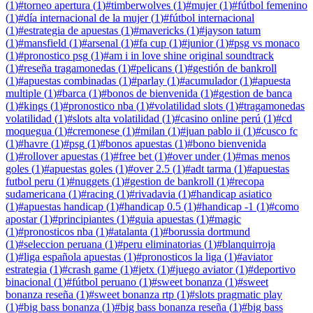
(
1
)
#
torneo apertura
(
1
)
#
timberwolves
(
1
)
#
mujer
(
1
)
#
fútbol femenino
(
1
)
#
día internacional de la mujer
(
1
)
#
fútbol internacional
(
1
)
#
estrategia de apuestas
(
1
)
#
mavericks
(
1
)
#
jayson tatum
(
1
)
#
mansfield
(
1
)
#
arsenal
(
1
)
#
fa cup
(
1
)
#
junior
(
1
)
#
psg vs monaco
(
1
)
#
pronostico psg
(
1
)
#
am i in love shine original soundtrack
(
1
)
#
reseña tragamonedas
(
1
)
#
pelicans
(
1
)
#
gestión de bankroll
(
1
)
#
apuestas combinadas
(
1
)
#
parlay
(
1
)
#
acumulador
(
1
)
#
apuesta
multiple
(
1
)
#
barca
(
1
)
#
bonos de bienvenida
(
1
)
#
gestion de banca
(
1
)
#
kings
(
1
)
#
pronostico nba
(
1
)
#
volatilidad slots
(
1
)
#
tragamonedas
volatilidad
(
1
)
#
slots alta volatilidad
(
1
)
#
casino online perú
(
1
)
#
cd
moquegua
(
1
)
#
cremonese
(
1
)
#
milan
(
1
)
#
juan pablo ii
(
1
)
#
cusco fc
(
1
)
#
havre
(
1
)
#
psg
(
1
)
#
bonos apuestas
(
1
)
#
bono bienvenida
(
1
)
#
rollover apuestas
(
1
)
#
free bet
(
1
)
#
over under
(
1
)
#
mas menos
goles
(
1
)
#
apuestas goles
(
1
)
#
over 2.5
(
1
)
#
adt tarma
(
1
)
#
apuestas
futbol peru
(
1
)
#
nuggets
(
1
)
#
gestion de bankroll
(
1
)
#
recopa
sudamericana
(
1
)
#
racing
(
1
)
#
rivadavia
(
1
)
#
handicap asiatico
(
1
)
#
apuestas handicap
(
1
)
#
handicap 0.5
(
1
)
#
handicap -1
(
1
)
#
como
apostar
(
1
)
#
principiantes
(
1
)
#
guia apuestas
(
1
)
#
magic
(
1
)
#
pronosticos nba
(
1
)
#
atalanta
(
1
)
#
borussia dortmund
(
1
)
#
seleccion peruana
(
1
)
#
peru eliminatorias
(
1
)
#
blanquirroja
(
1
)
#
liga española apuestas
(
1
)
#
pronosticos la liga
(
1
)
#
aviator
estrategia
(
1
)
#
crash game
(
1
)
#
jetx
(
1
)
#
juego aviator
(
1
)
#
deportivo
binacional
(
1
)
#
fútbol peruano
(
1
)
#
sweet bonanza
(
1
)
#
sweet
bonanza reseña
(
1
)
#
sweet bonanza rtp
(
1
)
#
slots pragmatic play
(
1
)
#
big bass bonanza
(
1
)
#
big bass bonanza reseña
(
1
)
#
big bass