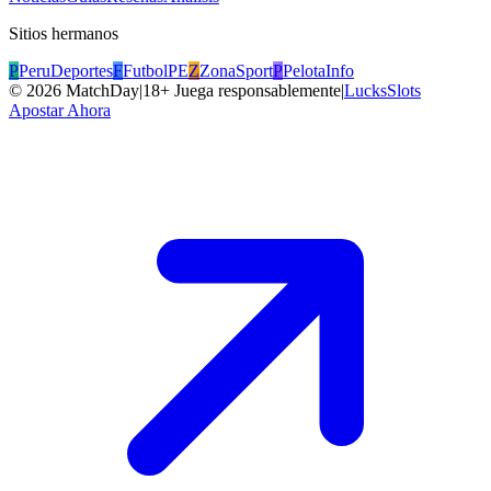
Sitios hermanos
P
PeruDeportes
F
FutbolPE
Z
ZonaSport
P
PelotaInfo
©
2026
MatchDay
|
18+ Juega responsablemente
|
LucksSlots
Apostar Ahora