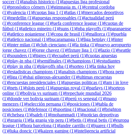
soccer
(
1
)
#
analisis historico
(
1
)
#
apuestas liga profesional
(
1
)
#
pronóstico córners
(
1
)
#
gimnasia m.
(
1
)
#
central cordoba
(
1
)
#
valencia
(
1
)
#
cuotas liga 1
(
1
)
#
atlas
(
1
)
#
mercados deportivos
(
1
)
#
medellin
(
1
)
#
apuestas responsables
(
1
)
#
actualidad perú
(
1
)
#
conference league
(
1
)
#
uefa conference league
(
1
)
#
cuotas de
fútbol
(
1
)
#
atletico mineiro
(
1
)
#
suns
(
1
)
#
nba playoffs
(
1
)
#
paranaense
(
1
)
#
atletico goianiense
(
1
)
#
copa de brasil
(
1
)
#
mallorca
(
1
)
#
puebla
(
1
)
#
atletico nacional
(
1
)
#
bucaramanga
(
1
)
#
liga betplay
(
1
)
#
inter
(
1
)
#
inter milan
(
1
)
#
club cienciano
(
1
)
#
la tinka
(
1
)
#
nuevo aeropuerto
jorge chavez
(
1
)
#
jorge chavez
(
1
)
#
fixture liga 1
(
1
)
#
lazio
(
1
)
#
seattle
(
1
)
#
sounders
(
1
)
#
tigres
(
1
)
#
ecuabet perú
(
1
)
#
cuotas apuestas
(
1
)
#
play-in nba
(
1
)
#
semifinales
(
1
)
#
champions
(
1
)
#
estudiantes
(
1
)
#
play in nba
(
1
)
#
playoffs nba
(
1
)
#
sorteo
(
1
)
#
la tinka hoy
(
1
)
#
estadisticas champions
(
1
)
#
analisis champions
(
1
)
#
hora peru
(
1
)
#
liga
(
1
)
#
shai gilgeous-alexander
(
1
)
#
ultimas encuestas
(
1
)
#
encuestas presidenciales
(
1
)
#
apuestas politicas
(
1
)
#
am i in love
(
1
)
#
nets
(
1
)
#
slots perú
(
1
)
#
apuestas royal
(
1
)
#
parlays
(
1
)
#
sorteos
online
(
1
)
#
bolivia vs surinam
(
1
)
#
repechaje mundial 2026
(
1
)
#
donde ver bolivia surinam
(
1
)
#
perú vs senegal
(
1
)
#
mano
menezes
(
1
)
#
selección peruana
(
1
)
#
posiciones
(
1
)
#
tabla de
posiciones
(
1
)
#
defensor
(
1
)
#
sporting
(
1
)
#
nacional
(
1
)
#
brighton
(
1
)
#
chelsea
(
1
)
#
saleh
(
1
)
#
mohammadi
(
1
)
#
noticias deportivas
(
1
)
#
granja
(
1
)
#
la granja vip peru
(
1
)
#
betis
(
1
)
#
real betis
(
1
)
#
europa
league
(
1
)
#
hora barcelona
(
1
)
#
andre carrillo
(
1
)
#
juarez
(
1
)
#
bulls
(
1
)
#
luka doncic
(
1
)
#
kaizen gaming
(
1
)
#
inteligencia artificial