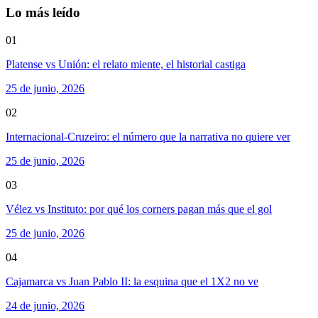
Lo más leído
01
Platense vs Unión: el relato miente, el historial castiga
25 de junio, 2026
02
Internacional-Cruzeiro: el número que la narrativa no quiere ver
25 de junio, 2026
03
Vélez vs Instituto: por qué los corners pagan más que el gol
25 de junio, 2026
04
Cajamarca vs Juan Pablo II: la esquina que el 1X2 no ve
24 de junio, 2026