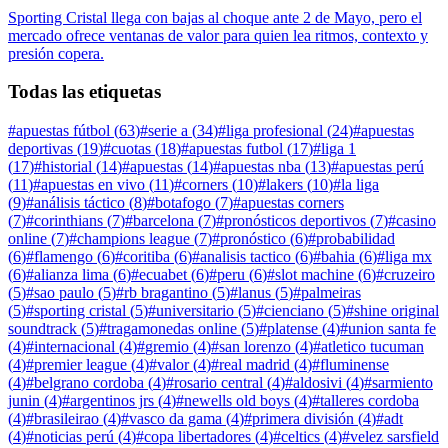
Sporting Cristal llega con bajas al choque ante 2 de Mayo, pero el
mercado ofrece ventanas de valor para quien lea ritmos, contexto y
presión copera.
Todas las etiquetas
#
apuestas fútbol
(
63
)
#
serie a
(
34
)
#
liga profesional
(
24
)
#
apuestas
deportivas
(
19
)
#
cuotas
(
18
)
#
apuestas futbol
(
17
)
#
liga 1
(
17
)
#
historial
(
14
)
#
apuestas
(
14
)
#
apuestas nba
(
13
)
#
apuestas perú
(
11
)
#
apuestas en vivo
(
11
)
#
corners
(
10
)
#
lakers
(
10
)
#
la liga
(
9
)
#
análisis táctico
(
8
)
#
botafogo
(
7
)
#
apuestas corners
(
7
)
#
corinthians
(
7
)
#
barcelona
(
7
)
#
pronósticos deportivos
(
7
)
#
casino
online
(
7
)
#
champions league
(
7
)
#
pronóstico
(
6
)
#
probabilidad
(
6
)
#
flamengo
(
6
)
#
coritiba
(
6
)
#
analisis tactico
(
6
)
#
bahia
(
6
)
#
liga mx
(
6
)
#
alianza lima
(
6
)
#
ecuabet
(
6
)
#
peru
(
6
)
#
slot machine
(
6
)
#
cruzeiro
(
5
)
#
sao paulo
(
5
)
#
rb bragantino
(
5
)
#
lanus
(
5
)
#
palmeiras
(
5
)
#
sporting cristal
(
5
)
#
universitario
(
5
)
#
cienciano
(
5
)
#
shine original
soundtrack
(
5
)
#
tragamonedas online
(
5
)
#
platense
(
4
)
#
union santa fe
(
4
)
#
internacional
(
4
)
#
gremio
(
4
)
#
san lorenzo
(
4
)
#
atletico tucuman
(
4
)
#
premier league
(
4
)
#
valor
(
4
)
#
real madrid
(
4
)
#
fluminense
(
4
)
#
belgrano cordoba
(
4
)
#
rosario central
(
4
)
#
aldosivi
(
4
)
#
sarmiento
junin
(
4
)
#
argentinos jrs
(
4
)
#
newells old boys
(
4
)
#
talleres cordoba
(
4
)
#
brasileirao
(
4
)
#
vasco da gama
(
4
)
#
primera división
(
4
)
#
adt
(
4
)
#
noticias perú
(
4
)
#
copa libertadores
(
4
)
#
celtics
(
4
)
#
velez sarsfield