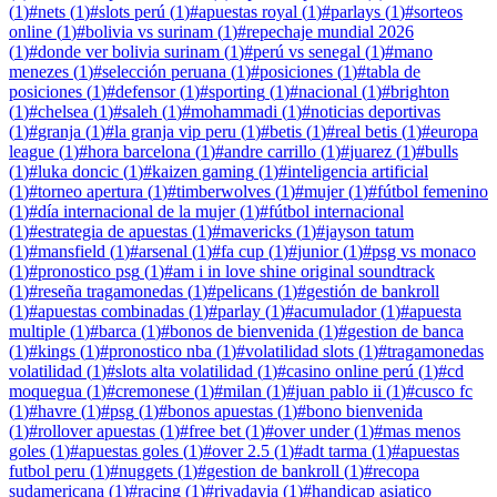
(
1
)
#
nets
(
1
)
#
slots perú
(
1
)
#
apuestas royal
(
1
)
#
parlays
(
1
)
#
sorteos
online
(
1
)
#
bolivia vs surinam
(
1
)
#
repechaje mundial 2026
(
1
)
#
donde ver bolivia surinam
(
1
)
#
perú vs senegal
(
1
)
#
mano
menezes
(
1
)
#
selección peruana
(
1
)
#
posiciones
(
1
)
#
tabla de
posiciones
(
1
)
#
defensor
(
1
)
#
sporting
(
1
)
#
nacional
(
1
)
#
brighton
(
1
)
#
chelsea
(
1
)
#
saleh
(
1
)
#
mohammadi
(
1
)
#
noticias deportivas
(
1
)
#
granja
(
1
)
#
la granja vip peru
(
1
)
#
betis
(
1
)
#
real betis
(
1
)
#
europa
league
(
1
)
#
hora barcelona
(
1
)
#
andre carrillo
(
1
)
#
juarez
(
1
)
#
bulls
(
1
)
#
luka doncic
(
1
)
#
kaizen gaming
(
1
)
#
inteligencia artificial
(
1
)
#
torneo apertura
(
1
)
#
timberwolves
(
1
)
#
mujer
(
1
)
#
fútbol femenino
(
1
)
#
día internacional de la mujer
(
1
)
#
fútbol internacional
(
1
)
#
estrategia de apuestas
(
1
)
#
mavericks
(
1
)
#
jayson tatum
(
1
)
#
mansfield
(
1
)
#
arsenal
(
1
)
#
fa cup
(
1
)
#
junior
(
1
)
#
psg vs monaco
(
1
)
#
pronostico psg
(
1
)
#
am i in love shine original soundtrack
(
1
)
#
reseña tragamonedas
(
1
)
#
pelicans
(
1
)
#
gestión de bankroll
(
1
)
#
apuestas combinadas
(
1
)
#
parlay
(
1
)
#
acumulador
(
1
)
#
apuesta
multiple
(
1
)
#
barca
(
1
)
#
bonos de bienvenida
(
1
)
#
gestion de banca
(
1
)
#
kings
(
1
)
#
pronostico nba
(
1
)
#
volatilidad slots
(
1
)
#
tragamonedas
volatilidad
(
1
)
#
slots alta volatilidad
(
1
)
#
casino online perú
(
1
)
#
cd
moquegua
(
1
)
#
cremonese
(
1
)
#
milan
(
1
)
#
juan pablo ii
(
1
)
#
cusco fc
(
1
)
#
havre
(
1
)
#
psg
(
1
)
#
bonos apuestas
(
1
)
#
bono bienvenida
(
1
)
#
rollover apuestas
(
1
)
#
free bet
(
1
)
#
over under
(
1
)
#
mas menos
goles
(
1
)
#
apuestas goles
(
1
)
#
over 2.5
(
1
)
#
adt tarma
(
1
)
#
apuestas
futbol peru
(
1
)
#
nuggets
(
1
)
#
gestion de bankroll
(
1
)
#
recopa
sudamericana
(
1
)
#
racing
(
1
)
#
rivadavia
(
1
)
#
handicap asiatico