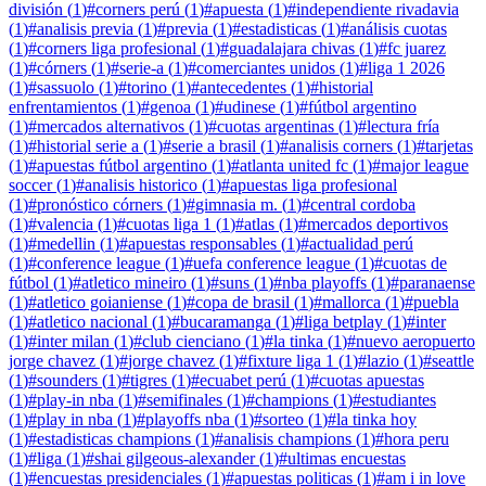
división
(
1
)
#
corners perú
(
1
)
#
apuesta
(
1
)
#
independiente rivadavia
(
1
)
#
analisis previa
(
1
)
#
previa
(
1
)
#
estadisticas
(
1
)
#
análisis cuotas
(
1
)
#
corners liga profesional
(
1
)
#
guadalajara chivas
(
1
)
#
fc juarez
(
1
)
#
córners
(
1
)
#
serie-a
(
1
)
#
comerciantes unidos
(
1
)
#
liga 1 2026
(
1
)
#
sassuolo
(
1
)
#
torino
(
1
)
#
antecedentes
(
1
)
#
historial
enfrentamientos
(
1
)
#
genoa
(
1
)
#
udinese
(
1
)
#
fútbol argentino
(
1
)
#
mercados alternativos
(
1
)
#
cuotas argentinas
(
1
)
#
lectura fría
(
1
)
#
historial serie a
(
1
)
#
serie a brasil
(
1
)
#
analisis corners
(
1
)
#
tarjetas
(
1
)
#
apuestas fútbol argentino
(
1
)
#
atlanta united fc
(
1
)
#
major league
soccer
(
1
)
#
analisis historico
(
1
)
#
apuestas liga profesional
(
1
)
#
pronóstico córners
(
1
)
#
gimnasia m.
(
1
)
#
central cordoba
(
1
)
#
valencia
(
1
)
#
cuotas liga 1
(
1
)
#
atlas
(
1
)
#
mercados deportivos
(
1
)
#
medellin
(
1
)
#
apuestas responsables
(
1
)
#
actualidad perú
(
1
)
#
conference league
(
1
)
#
uefa conference league
(
1
)
#
cuotas de
fútbol
(
1
)
#
atletico mineiro
(
1
)
#
suns
(
1
)
#
nba playoffs
(
1
)
#
paranaense
(
1
)
#
atletico goianiense
(
1
)
#
copa de brasil
(
1
)
#
mallorca
(
1
)
#
puebla
(
1
)
#
atletico nacional
(
1
)
#
bucaramanga
(
1
)
#
liga betplay
(
1
)
#
inter
(
1
)
#
inter milan
(
1
)
#
club cienciano
(
1
)
#
la tinka
(
1
)
#
nuevo aeropuerto
jorge chavez
(
1
)
#
jorge chavez
(
1
)
#
fixture liga 1
(
1
)
#
lazio
(
1
)
#
seattle
(
1
)
#
sounders
(
1
)
#
tigres
(
1
)
#
ecuabet perú
(
1
)
#
cuotas apuestas
(
1
)
#
play-in nba
(
1
)
#
semifinales
(
1
)
#
champions
(
1
)
#
estudiantes
(
1
)
#
play in nba
(
1
)
#
playoffs nba
(
1
)
#
sorteo
(
1
)
#
la tinka hoy
(
1
)
#
estadisticas champions
(
1
)
#
analisis champions
(
1
)
#
hora peru
(
1
)
#
liga
(
1
)
#
shai gilgeous-alexander
(
1
)
#
ultimas encuestas
(
1
)
#
encuestas presidenciales
(
1
)
#
apuestas politicas
(
1
)
#
am i in love