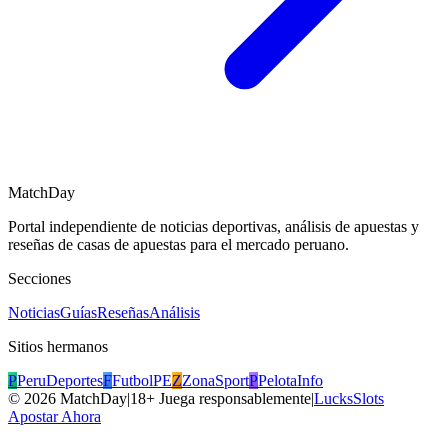
MatchDay
Portal independiente de noticias deportivas, análisis de apuestas y
reseñas de casas de apuestas para el mercado peruano.
Secciones
Noticias
Guías
Reseñas
Análisis
Sitios hermanos
P
PeruDeportes
F
FutbolPE
Z
ZonaSport
P
PelotaInfo
©
2026
MatchDay
|
18+ Juega responsablemente
|
LucksSlots
Apostar Ahora