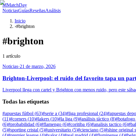
M
MatchDay
Noticias
Guías
Reseñas
Análisis
Inicio
›
#brighton
#
brighton
1
artículo
Noticias
·
21 de marzo, 2026
Brighton-Liverpool: el ruido del favorito tapa un part
Liverpool llega con cartel y Brighton con menos ruido, pero este sába
Todas las etiquetas
#
apuestas fútbol
(
63
)
#
serie a
(
34
)
#
liga profesional
(
24
)
#
apuestas depo
(
11
)
#
corners
(
10
)
#
lakers
(
10
)
#
la liga
(
9
)
#
análisis táctico
(
8
)
#
botafogo
(
6
)
#
probabilidad
(
6
)
#
flamengo
(
6
)
#
coritiba
(
6
)
#
analisis tactico
(
6
)
#
ba
(
5
)
#
sporting cristal
(
5
)
#
universitario
(
5
)
#
cienciano
(
5
)
#
shine original
(
4
)
#
premier league
(
4
)
#
valor
(
4
)
#
real madrid
(
4
)
#
fluminense
(
4
)
#
belg