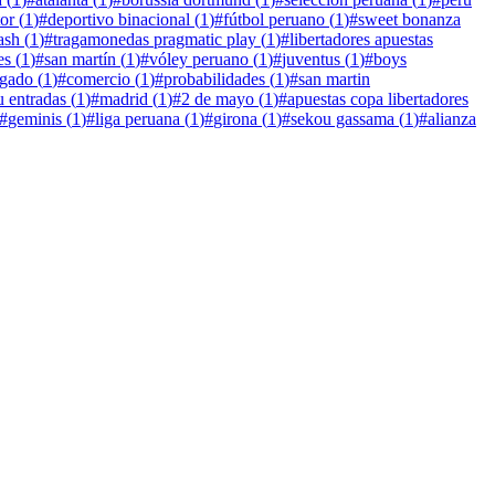
tor
(
1
)
#
deportivo binacional
(
1
)
#
fútbol peruano
(
1
)
#
sweet bonanza
ash
(
1
)
#
tragamonedas pragmatic play
(
1
)
#
libertadores apuestas
es
(
1
)
#
san martín
(
1
)
#
vóley peruano
(
1
)
#
juventus
(
1
)
#
boys
lgado
(
1
)
#
comercio
(
1
)
#
probabilidades
(
1
)
#
san martin
u entradas
(
1
)
#
madrid
(
1
)
#
2 de mayo
(
1
)
#
apuestas copa libertadores
#
geminis
(
1
)
#
liga peruana
(
1
)
#
girona
(
1
)
#
sekou gassama
(
1
)
#
alianza