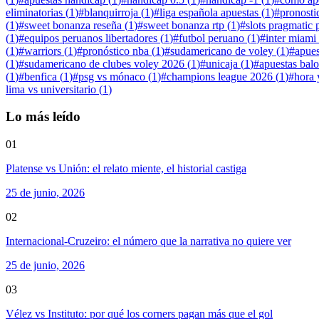
eliminatorias
(
1
)
#
blanquirroja
(
1
)
#
liga española apuestas
(
1
)
#
pronostic
(
1
)
#
sweet bonanza reseña
(
1
)
#
sweet bonanza rtp
(
1
)
#
slots pragmatic 
(
1
)
#
equipos peruanos libertadores
(
1
)
#
futbol peruano
(
1
)
#
inter miami
(
1
)
#
warriors
(
1
)
#
pronóstico nba
(
1
)
#
sudamericano de voley
(
1
)
#
apues
(
1
)
#
sudamericano de clubes voley 2026
(
1
)
#
unicaja
(
1
)
#
apuestas bal
(
1
)
#
benfica
(
1
)
#
psg vs mónaco
(
1
)
#
champions league 2026
(
1
)
#
hora 
lima vs universitario
(
1
)
Lo más leído
01
Platense vs Unión: el relato miente, el historial castiga
25 de junio, 2026
02
Internacional-Cruzeiro: el número que la narrativa no quiere ver
25 de junio, 2026
03
Vélez vs Instituto: por qué los corners pagan más que el gol