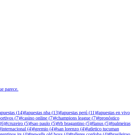
ue parece.
apuestas
(
14
)
#
apuestas nba
(
13
)
#
apuestas perú
(
11
)
#
apuestas en vivo
ortivos
(
7
)
#
casino online
(
7
)
#
champions league
(
7
)
#
pronóstico
(
6
)
#
cruzeiro
(
5
)
#
sao paulo
(
5
)
#
rb bragantino
(
5
)
#
lanus
(
5
)
#
palmeiras
#
internacional
(
4
)
#
gremio
(
4
)
#
san lorenzo
(
4
)
#
atletico tucuman
gentinos jrs
(
4
)
#
newells old boys
(
4
)
#
talleres cordoba
(
4
)
#
brasileirao