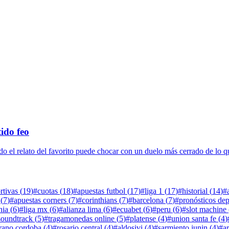
ido feo
do el relato del favorito puede chocar con un duelo más cerrado de lo q
rtivas
(
19
)
#
cuotas
(
18
)
#
apuestas futbol
(
17
)
#
liga 1
(
17
)
#
historial
(
14
)
#
(
7
)
#
apuestas corners
(
7
)
#
corinthians
(
7
)
#
barcelona
(
7
)
#
pronósticos dep
hia
(
6
)
#
liga mx
(
6
)
#
alianza lima
(
6
)
#
ecuabet
(
6
)
#
peru
(
6
)
#
slot machine
 soundtrack
(
5
)
#
tragamonedas online
(
5
)
#
platense
(
4
)
#
union santa fe
(
4
)
rano cordoba
(
4
)
#
rosario central
(
4
)
#
aldosivi
(
4
)
#
sarmiento junin
(
4
)
#
ar