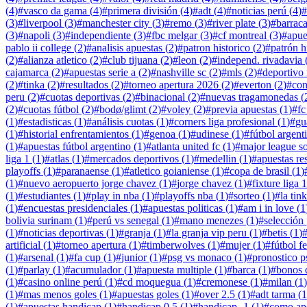
(
4
)
#
vasco da gama
(
4
)
#
primera división
(
4
)
#
adt
(
4
)
#
noticias perú
(
4
)
#
(
3
)
#
liverpool
(
3
)
#
manchester city
(
3
)
#
remo
(
3
)
#
river plate
(
3
)
#
barraca
(
3
)
#
napoli
(
3
)
#
independiente
(
3
)
#
fbc melgar
(
3
)
#
cf montreal
(
3
)
#
apue
pablo ii college
(
2
)
#
analisis apuestas
(
2
)
#
patron historico
(
2
)
#
patrón h
(
2
)
#
alianza atletico
(
2
)
#
club tijuana
(
2
)
#
leon
(
2
)
#
independ. rivadavia
cajamarca
(
2
)
#
apuestas serie a
(
2
)
#
nashville sc
(
2
)
#
mls
(
2
)
#
deportivo 
(
2
)
#
tinka
(
2
)
#
resultados
(
2
)
#
torneo apertura 2026
(
2
)
#
everton
(
2
)
#
co
peru
(
2
)
#
cuotas deportivas
(
2
)
#
binacional
(
2
)
#
nuevas tragamonedas
(
(
2
)
#
cuotas fútbol
(
2
)
#
bodø/glimt
(
2
)
#
voley
(
2
)
#
previa apuestas
(
1
)
#
fc
(
1
)
#
estadisticas
(
1
)
#
análisis cuotas
(
1
)
#
corners liga profesional
(
1
)
#
gu
(
1
)
#
historial enfrentamientos
(
1
)
#
genoa
(
1
)
#
udinese
(
1
)
#
fútbol argent
(
1
)
#
apuestas fútbol argentino
(
1
)
#
atlanta united fc
(
1
)
#
major league s
liga 1
(
1
)
#
atlas
(
1
)
#
mercados deportivos
(
1
)
#
medellin
(
1
)
#
apuestas re
playoffs
(
1
)
#
paranaense
(
1
)
#
atletico goianiense
(
1
)
#
copa de brasil
(
1
)
(
1
)
#
nuevo aeropuerto jorge chavez
(
1
)
#
jorge chavez
(
1
)
#
fixture liga 1
(
1
)
#
estudiantes
(
1
)
#
play in nba
(
1
)
#
playoffs nba
(
1
)
#
sorteo
(
1
)
#
la tin
(
1
)
#
encuestas presidenciales
(
1
)
#
apuestas politicas
(
1
)
#
am i in love
(
1
bolivia surinam
(
1
)
#
perú vs senegal
(
1
)
#
mano menezes
(
1
)
#
selección
(
1
)
#
noticias deportivas
(
1
)
#
granja
(
1
)
#
la granja vip peru
(
1
)
#
betis
(
1
)
artificial
(
1
)
#
torneo apertura
(
1
)
#
timberwolves
(
1
)
#
mujer
(
1
)
#
fútbol 
(
1
)
#
arsenal
(
1
)
#
fa cup
(
1
)
#
junior
(
1
)
#
psg vs monaco
(
1
)
#
pronostico p
(
1
)
#
parlay
(
1
)
#
acumulador
(
1
)
#
apuesta multiple
(
1
)
#
barca
(
1
)
#
bonos 
(
1
)
#
casino online perú
(
1
)
#
cd moquegua
(
1
)
#
cremonese
(
1
)
#
milan
(
1
)
(
1
)
#
mas menos goles
(
1
)
#
apuestas goles
(
1
)
#
over 2.5
(
1
)
#
adt tarma
(
1
(
1
)
#
apuestas handicap
(
1
)
#
handicap 0.5
(
1
)
#
handicap -1
(
1
)
#
como ap