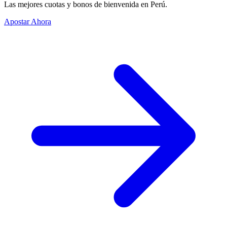
Las mejores cuotas y bonos de bienvenida en Perú.
Apostar Ahora