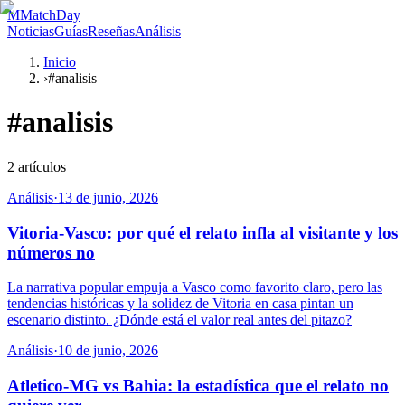
M
MatchDay
Noticias
Guías
Reseñas
Análisis
Inicio
›
#analisis
#
analisis
2
artículos
Análisis
·
13 de junio, 2026
Vitoria-Vasco: por qué el relato infla al visitante y los
números no
La narrativa popular empuja a Vasco como favorito claro, pero las
tendencias históricas y la solidez de Vitoria en casa pintan un
escenario distinto. ¿Dónde está el valor real antes del pitazo?
Análisis
·
10 de junio, 2026
Atletico-MG vs Bahia: la estadística que el relato no