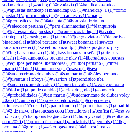
sudamericana
(
1
)
#
racing
(
1
)
#
rivadavia
(
1
)
#
handicap asiatico
(
1
)
#
apuestas handicap
(
1
)
#
handicap 0.5
(
1
)
#
handicap -1
(
1
)
#
como
apostar
(
1
)
#
principiantes
(
1
)
#
guia apuestas
(
1
)
#
magic
(
1
)
#
pronosticos nba
(
1
)
#
atalanta
(
1
)
#
borussia dortmund
(
1
)
#
seleccion peruana
(
1
)
#
peru eliminatorias
(
1
)
#
blanquirroja
(
1
)
#
liga española apuestas
(
1
)
#
pronosticos la liga
(
1
)
#
aviator
estrategia
(
1
)
#
crash game
(
1
)
#
jetx
(
1
)
#
juego aviator
(
1
)
#
deportivo
binacional
(
1
)
#
fútbol peruano
(
1
)
#
sweet bonanza
(
1
)
#
sweet
bonanza reseña
(
1
)
#
sweet bonanza rtp
(
1
)
#
slots pragmatic play
(
1
)
#
big bass bonanza
(
1
)
#
big bass bonanza reseña
(
1
)
#
big bass
splash
(
1
)
#
tragamonedas pragmatic play
(
1
)
#
libertadores apuestas
(
1
)
#
equipos peruanos libertadores
(
1
)
#
futbol peruano
(
1
)
#
inter
miami
(
1
)
#
lafc
(
1
)
#
lionel messi
(
1
)
#
osasco
(
1
)
#
sesi
(
1
)
#
sudamericano de clubes
(
1
)
#
san martín
(
1
)
#
vóley peruano
(
1
)
#
juventus
(
1
)
#
boys
(
1
)
#
warriors
(
1
)
#
pronóstico nba
(
1
)
#
sudamericano de voley
(
1
)
#
apuestas voley
(
1
)
#
voley peruano
(
1
)
#
dolar
(
1
)
#
tipo de cambio
(
1
)
#
erick delgado
(
1
)
#
comercio
(
1
)
#
probabilidades
(
1
)
#
san martin
(
1
)
#
sudamericano de clubes voley
2026
(
1
)
#
unicaja
(
1
)
#
apuestas baloncesto
(
1
)
#
copa del rey
baloncesto
(
1
)
#
cristal
(
1
)
#
paulo londra
(
1
)
#
peru entradas
(
1
)
#
madrid
(
1
)
#
2 de mayo
(
1
)
#
apuestas copa libertadores
(
1
)
#
benfica
(
1
)
#
psg vs
mónaco
(
1
)
#
champions league 2026
(
1
)
#
hora y canal
(
1
)
#
resultados
coar 2026
(
1
)
#
primera fase coar
(
1
)
#
luckslots
(
1
)
#
geminis
(
1
)
#
liga
peruana
(
1
)
#
girona
(
1
)
#
sekou gassama
(
1
)
#
alianza lima vs