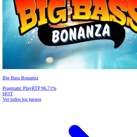
Big Bass Bonanza
Pragmatic Play
RTP
96.71
%
HOT
Ver todos los juegos