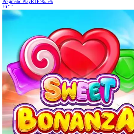
Pragmatic Play
RTP
96.5
%
HOT