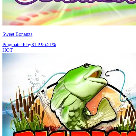
Sweet Bonanza
Pragmatic Play
RTP
96.51
%
HOT