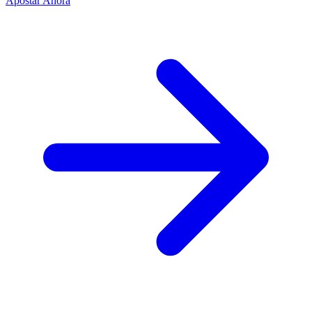
Apostar Ahora