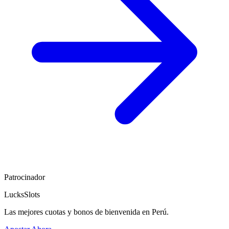
Patrocinador
LucksSlots
Las mejores cuotas y bonos de bienvenida en Perú.