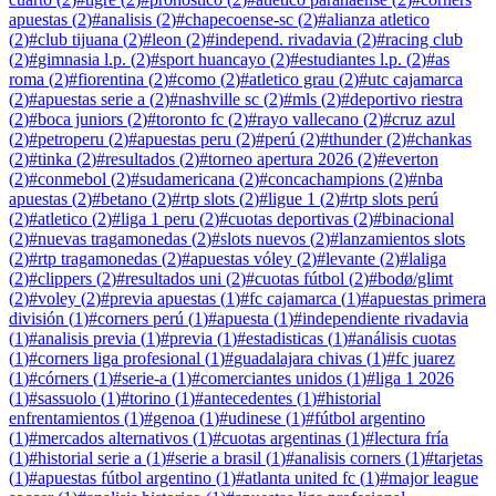
apuestas
(
2
)
#
analisis
(
2
)
#
chapecoense-sc
(
2
)
#
alianza atletico
(
2
)
#
club tijuana
(
2
)
#
leon
(
2
)
#
independ. rivadavia
(
2
)
#
racing club
(
2
)
#
gimnasia l.p.
(
2
)
#
sport huancayo
(
2
)
#
estudiantes l.p.
(
2
)
#
as
roma
(
2
)
#
fiorentina
(
2
)
#
como
(
2
)
#
atletico grau
(
2
)
#
utc cajamarca
(
2
)
#
apuestas serie a
(
2
)
#
nashville sc
(
2
)
#
mls
(
2
)
#
deportivo riestra
(
2
)
#
boca juniors
(
2
)
#
toronto fc
(
2
)
#
rayo vallecano
(
2
)
#
cruz azul
(
2
)
#
petroperu
(
2
)
#
apuestas peru
(
2
)
#
perú
(
2
)
#
thunder
(
2
)
#
chankas
(
2
)
#
tinka
(
2
)
#
resultados
(
2
)
#
torneo apertura 2026
(
2
)
#
everton
(
2
)
#
conmebol
(
2
)
#
sudamericana
(
2
)
#
concachampions
(
2
)
#
nba
apuestas
(
2
)
#
betano
(
2
)
#
rtp slots
(
2
)
#
ligue 1
(
2
)
#
rtp slots perú
(
2
)
#
atletico
(
2
)
#
liga 1 peru
(
2
)
#
cuotas deportivas
(
2
)
#
binacional
(
2
)
#
nuevas tragamonedas
(
2
)
#
slots nuevos
(
2
)
#
lanzamientos slots
(
2
)
#
rtp tragamonedas
(
2
)
#
apuestas vóley
(
2
)
#
levante
(
2
)
#
laliga
(
2
)
#
clippers
(
2
)
#
resultados uni
(
2
)
#
cuotas fútbol
(
2
)
#
bodø/glimt
(
2
)
#
voley
(
2
)
#
previa apuestas
(
1
)
#
fc cajamarca
(
1
)
#
apuestas primera
división
(
1
)
#
corners perú
(
1
)
#
apuesta
(
1
)
#
independiente rivadavia
(
1
)
#
analisis previa
(
1
)
#
previa
(
1
)
#
estadisticas
(
1
)
#
análisis cuotas
(
1
)
#
corners liga profesional
(
1
)
#
guadalajara chivas
(
1
)
#
fc juarez
(
1
)
#
córners
(
1
)
#
serie-a
(
1
)
#
comerciantes unidos
(
1
)
#
liga 1 2026
(
1
)
#
sassuolo
(
1
)
#
torino
(
1
)
#
antecedentes
(
1
)
#
historial
enfrentamientos
(
1
)
#
genoa
(
1
)
#
udinese
(
1
)
#
fútbol argentino
(
1
)
#
mercados alternativos
(
1
)
#
cuotas argentinas
(
1
)
#
lectura fría
(
1
)
#
historial serie a
(
1
)
#
serie a brasil
(
1
)
#
analisis corners
(
1
)
#
tarjetas
(
1
)
#
apuestas fútbol argentino
(
1
)
#
atlanta united fc
(
1
)
#
major league