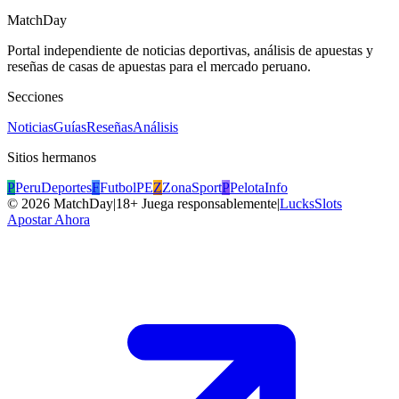
MatchDay
Portal independiente de noticias deportivas, análisis de apuestas y
reseñas de casas de apuestas para el mercado peruano.
Secciones
Noticias
Guías
Reseñas
Análisis
Sitios hermanos
P
PeruDeportes
F
FutbolPE
Z
ZonaSport
P
PelotaInfo
©
2026
MatchDay
|
18+ Juega responsablemente
|
LucksSlots
Apostar Ahora