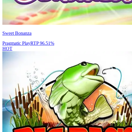
Sweet Bonanza
Pragmatic Play
RTP
96.51
%
HOT