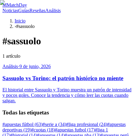
M
MatchDay
Noticias
Guías
Reseñas
Análisis
Inicio
›
#sassuolo
#
sassuolo
1
artículo
Análisis
·
9 de junio, 2026
Sassuolo vs Torino: el patrón histórico no miente
El historial entre Sassuolo y Torino muestra un patrón de intensidad
y pocos goles. Conoce la tendencia y cómo leer las cuotas cuando
salgan.
Todas las etiquetas
#
apuestas fútbol
(
63
)
#
serie a
(
34
)
#
liga profesional
(
24
)
#
apuestas
deportivas
(
19
)
#
cuotas
(
18
)
#
apuestas futbol
(
17
)
#
liga 1
(
17
)
#
historial
(
14
)
#
apuestas
(
14
)
#
apuestas nba
(
13
)
#
apuestas perú