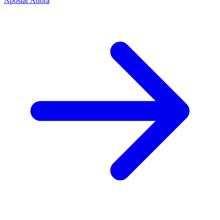
Apostar Ahora