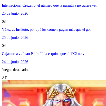
Internacional-Cruzeiro: el número que la narrativa no quiere ver
25 de junio, 2026
03
Vélez vs Instituto: por qué los corners pagan más que el gol
25 de junio, 2026
04
Cajamarca vs Juan Pablo II: la esquina que el 1X2 no ve
24 de junio, 2026
Juegos destacados
AD