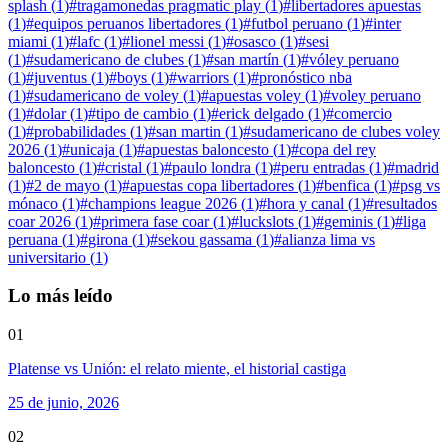
splash
(
1
)
#
tragamonedas pragmatic play
(
1
)
#
libertadores apuestas
(
1
)
#
equipos peruanos libertadores
(
1
)
#
futbol peruano
(
1
)
#
inter
miami
(
1
)
#
lafc
(
1
)
#
lionel messi
(
1
)
#
osasco
(
1
)
#
sesi
(
1
)
#
sudamericano de clubes
(
1
)
#
san martín
(
1
)
#
vóley peruano
(
1
)
#
juventus
(
1
)
#
boys
(
1
)
#
warriors
(
1
)
#
pronóstico nba
(
1
)
#
sudamericano de voley
(
1
)
#
apuestas voley
(
1
)
#
voley peruano
(
1
)
#
dolar
(
1
)
#
tipo de cambio
(
1
)
#
erick delgado
(
1
)
#
comercio
(
1
)
#
probabilidades
(
1
)
#
san martin
(
1
)
#
sudamericano de clubes voley
2026
(
1
)
#
unicaja
(
1
)
#
apuestas baloncesto
(
1
)
#
copa del rey
baloncesto
(
1
)
#
cristal
(
1
)
#
paulo londra
(
1
)
#
peru entradas
(
1
)
#
madrid
(
1
)
#
2 de mayo
(
1
)
#
apuestas copa libertadores
(
1
)
#
benfica
(
1
)
#
psg vs
mónaco
(
1
)
#
champions league 2026
(
1
)
#
hora y canal
(
1
)
#
resultados
coar 2026
(
1
)
#
primera fase coar
(
1
)
#
luckslots
(
1
)
#
geminis
(
1
)
#
liga
peruana
(
1
)
#
girona
(
1
)
#
sekou gassama
(
1
)
#
alianza lima vs
universitario
(
1
)
Lo más leído
01
Platense vs Unión: el relato miente, el historial castiga
25 de junio, 2026
02