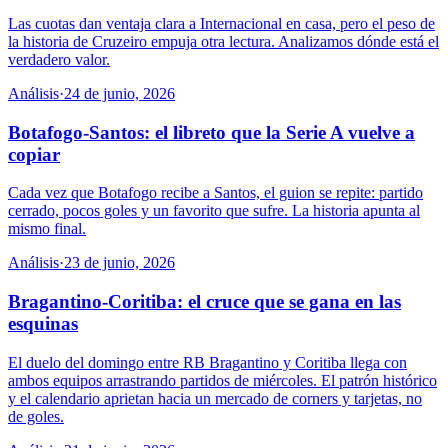
Las cuotas dan ventaja clara a Internacional en casa, pero el peso de
la historia de Cruzeiro empuja otra lectura. Analizamos dónde está el
verdadero valor.
Análisis
·
24 de junio, 2026
Botafogo-Santos: el libreto que la Serie A vuelve a
copiar
Cada vez que Botafogo recibe a Santos, el guion se repite: partido
cerrado, pocos goles y un favorito que sufre. La historia apunta al
mismo final.
Análisis
·
23 de junio, 2026
Bragantino-Coritiba: el cruce que se gana en las
esquinas
El duelo del domingo entre RB Bragantino y Coritiba llega con
ambos equipos arrastrando partidos de miércoles. El patrón histórico
y el calendario aprietan hacia un mercado de corners y tarjetas, no
de goles.