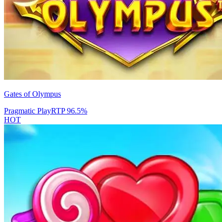
Gates of Olympus
Pragmatic Play
RTP
96.5
%
HOT