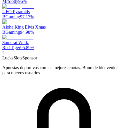
MrSlotty
96
%
UFO Pyramids
BGaming
97.17
%
Aloha King Elvis Xmas
BGaming
94.98
%
Samurai Wildz
Red Tiger
95.89
%
L
LucksSlots
Sponsor
Apuestas deportivas con las mejores cuotas. Bono de bienvenida
para nuevos usuarios.