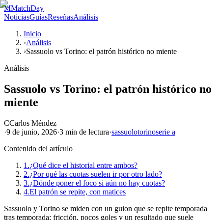
M
MatchDay
Noticias
Guías
Reseñas
Análisis
Inicio
›
Análisis
›
Sassuolo vs Torino: el patrón histórico no miente
Análisis
Sassuolo vs Torino: el patrón histórico no
miente
C
Carlos Méndez
·
9 de junio, 2026
·
3 min
de lectura
·
sassuolo
torino
serie a
Contenido del artículo
1.
¿Qué dice el historial entre ambos?
2.
¿Por qué las cuotas suelen ir por otro lado?
3.
¿Dónde poner el foco si aún no hay cuotas?
4.
El patrón se repite, con matices
Sassuolo y Torino se miden con un guion que se repite temporada
tras temporada: fricción, pocos goles y un resultado que suele