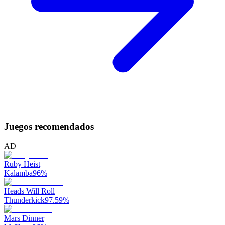
Juegos recomendados
AD
Ruby Heist
Kalamba
96
%
Heads Will Roll
Thunderkick
97.59
%
Mars Dinner