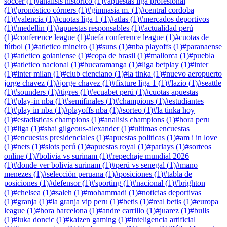
soccer
(
1
)
#
analisis historico
(
1
)
#
apuestas liga profesional
(
1
)
#
pronóstico córners
(
1
)
#
gimnasia m.
(
1
)
#
central cordoba
(
1
)
#
valencia
(
1
)
#
cuotas liga 1
(
1
)
#
atlas
(
1
)
#
mercados deportivos
(
1
)
#
medellin
(
1
)
#
apuestas responsables
(
1
)
#
actualidad perú
(
1
)
#
conference league
(
1
)
#
uefa conference league
(
1
)
#
cuotas de
fútbol
(
1
)
#
atletico mineiro
(
1
)
#
suns
(
1
)
#
nba playoffs
(
1
)
#
paranaense
(
1
)
#
atletico goianiense
(
1
)
#
copa de brasil
(
1
)
#
mallorca
(
1
)
#
puebla
(
1
)
#
atletico nacional
(
1
)
#
bucaramanga
(
1
)
#
liga betplay
(
1
)
#
inter
(
1
)
#
inter milan
(
1
)
#
club cienciano
(
1
)
#
la tinka
(
1
)
#
nuevo aeropuerto
jorge chavez
(
1
)
#
jorge chavez
(
1
)
#
fixture liga 1
(
1
)
#
lazio
(
1
)
#
seattle
(
1
)
#
sounders
(
1
)
#
tigres
(
1
)
#
ecuabet perú
(
1
)
#
cuotas apuestas
(
1
)
#
play-in nba
(
1
)
#
semifinales
(
1
)
#
champions
(
1
)
#
estudiantes
(
1
)
#
play in nba
(
1
)
#
playoffs nba
(
1
)
#
sorteo
(
1
)
#
la tinka hoy
(
1
)
#
estadisticas champions
(
1
)
#
analisis champions
(
1
)
#
hora peru
(
1
)
#
liga
(
1
)
#
shai gilgeous-alexander
(
1
)
#
ultimas encuestas
(
1
)
#
encuestas presidenciales
(
1
)
#
apuestas politicas
(
1
)
#
am i in love
(
1
)
#
nets
(
1
)
#
slots perú
(
1
)
#
apuestas royal
(
1
)
#
parlays
(
1
)
#
sorteos
online
(
1
)
#
bolivia vs surinam
(
1
)
#
repechaje mundial 2026
(
1
)
#
donde ver bolivia surinam
(
1
)
#
perú vs senegal
(
1
)
#
mano
menezes
(
1
)
#
selección peruana
(
1
)
#
posiciones
(
1
)
#
tabla de
posiciones
(
1
)
#
defensor
(
1
)
#
sporting
(
1
)
#
nacional
(
1
)
#
brighton
(
1
)
#
chelsea
(
1
)
#
saleh
(
1
)
#
mohammadi
(
1
)
#
noticias deportivas
(
1
)
#
granja
(
1
)
#
la granja vip peru
(
1
)
#
betis
(
1
)
#
real betis
(
1
)
#
europa
league
(
1
)
#
hora barcelona
(
1
)
#
andre carrillo
(
1
)
#
juarez
(
1
)
#
bulls
(
1
)
#
luka doncic
(
1
)
#
kaizen gaming
(
1
)
#
inteligencia artificial