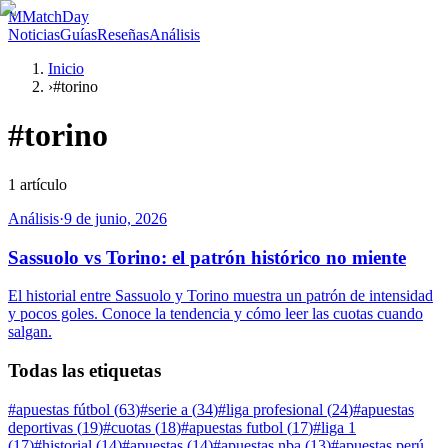
M
MatchDay
Noticias
Guías
Reseñas
Análisis
Inicio
›
#torino
#
torino
1
artículo
Análisis
·
9 de junio, 2026
Sassuolo vs Torino: el patrón histórico no miente
El historial entre Sassuolo y Torino muestra un patrón de intensidad
y pocos goles. Conoce la tendencia y cómo leer las cuotas cuando
salgan.
Todas las etiquetas
#
apuestas fútbol
(
63
)
#
serie a
(
34
)
#
liga profesional
(
24
)
#
apuestas
deportivas
(
19
)
#
cuotas
(
18
)
#
apuestas futbol
(
17
)
#
liga 1
(
17
)
#
historial
(
14
)
#
apuestas
(
14
)
#
apuestas nba
(
13
)
#
apuestas perú