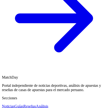
MatchDay
Portal independiente de noticias deportivas, análisis de apuestas y
reseñas de casas de apuestas para el mercado peruano.
Secciones
Noticias
Guías
Reseñas
Análisis