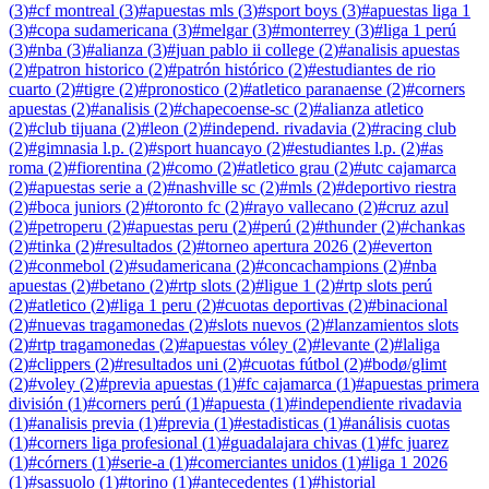
(
3
)
#
cf montreal
(
3
)
#
apuestas mls
(
3
)
#
sport boys
(
3
)
#
apuestas liga 1
(
3
)
#
copa sudamericana
(
3
)
#
melgar
(
3
)
#
monterrey
(
3
)
#
liga 1 perú
(
3
)
#
nba
(
3
)
#
alianza
(
3
)
#
juan pablo ii college
(
2
)
#
analisis apuestas
(
2
)
#
patron historico
(
2
)
#
patrón histórico
(
2
)
#
estudiantes de rio
cuarto
(
2
)
#
tigre
(
2
)
#
pronostico
(
2
)
#
atletico paranaense
(
2
)
#
corners
apuestas
(
2
)
#
analisis
(
2
)
#
chapecoense-sc
(
2
)
#
alianza atletico
(
2
)
#
club tijuana
(
2
)
#
leon
(
2
)
#
independ. rivadavia
(
2
)
#
racing club
(
2
)
#
gimnasia l.p.
(
2
)
#
sport huancayo
(
2
)
#
estudiantes l.p.
(
2
)
#
as
roma
(
2
)
#
fiorentina
(
2
)
#
como
(
2
)
#
atletico grau
(
2
)
#
utc cajamarca
(
2
)
#
apuestas serie a
(
2
)
#
nashville sc
(
2
)
#
mls
(
2
)
#
deportivo riestra
(
2
)
#
boca juniors
(
2
)
#
toronto fc
(
2
)
#
rayo vallecano
(
2
)
#
cruz azul
(
2
)
#
petroperu
(
2
)
#
apuestas peru
(
2
)
#
perú
(
2
)
#
thunder
(
2
)
#
chankas
(
2
)
#
tinka
(
2
)
#
resultados
(
2
)
#
torneo apertura 2026
(
2
)
#
everton
(
2
)
#
conmebol
(
2
)
#
sudamericana
(
2
)
#
concachampions
(
2
)
#
nba
apuestas
(
2
)
#
betano
(
2
)
#
rtp slots
(
2
)
#
ligue 1
(
2
)
#
rtp slots perú
(
2
)
#
atletico
(
2
)
#
liga 1 peru
(
2
)
#
cuotas deportivas
(
2
)
#
binacional
(
2
)
#
nuevas tragamonedas
(
2
)
#
slots nuevos
(
2
)
#
lanzamientos slots
(
2
)
#
rtp tragamonedas
(
2
)
#
apuestas vóley
(
2
)
#
levante
(
2
)
#
laliga
(
2
)
#
clippers
(
2
)
#
resultados uni
(
2
)
#
cuotas fútbol
(
2
)
#
bodø/glimt
(
2
)
#
voley
(
2
)
#
previa apuestas
(
1
)
#
fc cajamarca
(
1
)
#
apuestas primera
división
(
1
)
#
corners perú
(
1
)
#
apuesta
(
1
)
#
independiente rivadavia
(
1
)
#
analisis previa
(
1
)
#
previa
(
1
)
#
estadisticas
(
1
)
#
análisis cuotas
(
1
)
#
corners liga profesional
(
1
)
#
guadalajara chivas
(
1
)
#
fc juarez
(
1
)
#
córners
(
1
)
#
serie-a
(
1
)
#
comerciantes unidos
(
1
)
#
liga 1 2026
(
1
)
#
sassuolo
(
1
)
#
torino
(
1
)
#
antecedentes
(
1
)
#
historial