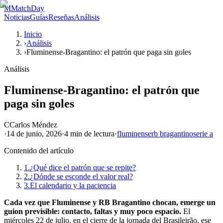
M
MatchDay
Noticias
Guías
Reseñas
Análisis
Inicio
›
Análisis
›
Fluminense-Bragantino: el patrón que paga sin goles
Análisis
Fluminense-Bragantino: el patrón que
paga sin goles
C
Carlos Méndez
·
14 de junio, 2026
·
4 min
de lectura
·
fluminense
rb bragantino
serie a
Contenido del artículo
1.
¿Qué dice el patrón que se repite?
2.
¿Dónde se esconde el valor real?
3.
El calendario y la paciencia
Cada vez que Fluminense y RB Bragantino chocan, emerge un
guion previsible: contacto, faltas y muy poco espacio.
El
miércoles 22 de julio, en el cierre de la jornada del Brasileirão, ese