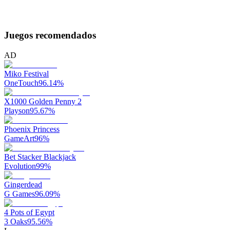
Juegos recomendados
AD
Miko Festival
OneTouch
96.14
%
X1000 Golden Penny 2
Playson
95.67
%
Phoenix Princess
GameArt
96
%
Bet Stacker Blackjack
Evolution
99
%
Gingerdead
G Games
96.09
%
4 Pots of Egypt
3 Oaks
95.56
%