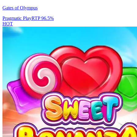
Gates of Olympus
Pragmatic Play
RTP
96.5
%
HOT