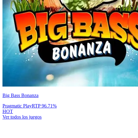
Big Bass Bonanza
Pragmatic Play
RTP
96.71
%
HOT
Ver todos los juegos