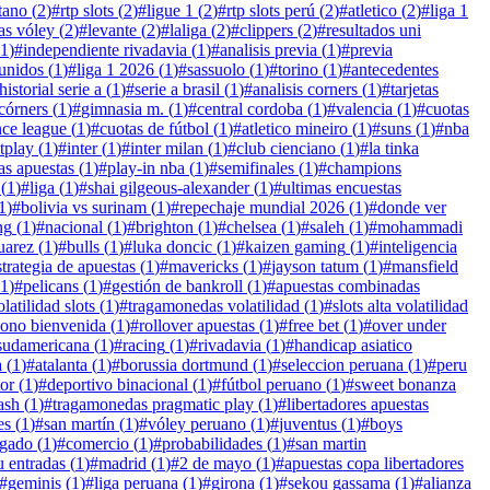
tano
(
2
)
#
rtp slots
(
2
)
#
ligue 1
(
2
)
#
rtp slots perú
(
2
)
#
atletico
(
2
)
#
liga 1
as vóley
(
2
)
#
levante
(
2
)
#
laliga
(
2
)
#
clippers
(
2
)
#
resultados uni
1
)
#
independiente rivadavia
(
1
)
#
analisis previa
(
1
)
#
previa
unidos
(
1
)
#
liga 1 2026
(
1
)
#
sassuolo
(
1
)
#
torino
(
1
)
#
antecedentes
historial serie a
(
1
)
#
serie a brasil
(
1
)
#
analisis corners
(
1
)
#
tarjetas
córners
(
1
)
#
gimnasia m.
(
1
)
#
central cordoba
(
1
)
#
valencia
(
1
)
#
cuotas
nce league
(
1
)
#
cuotas de fútbol
(
1
)
#
atletico mineiro
(
1
)
#
suns
(
1
)
#
nba
etplay
(
1
)
#
inter
(
1
)
#
inter milan
(
1
)
#
club cienciano
(
1
)
#
la tinka
as apuestas
(
1
)
#
play-in nba
(
1
)
#
semifinales
(
1
)
#
champions
(
1
)
#
liga
(
1
)
#
shai gilgeous-alexander
(
1
)
#
ultimas encuestas
1
)
#
bolivia vs surinam
(
1
)
#
repechaje mundial 2026
(
1
)
#
donde ver
ng
(
1
)
#
nacional
(
1
)
#
brighton
(
1
)
#
chelsea
(
1
)
#
saleh
(
1
)
#
mohammadi
uarez
(
1
)
#
bulls
(
1
)
#
luka doncic
(
1
)
#
kaizen gaming
(
1
)
#
inteligencia
strategia de apuestas
(
1
)
#
mavericks
(
1
)
#
jayson tatum
(
1
)
#
mansfield
1
)
#
pelicans
(
1
)
#
gestión de bankroll
(
1
)
#
apuestas combinadas
olatilidad slots
(
1
)
#
tragamonedas volatilidad
(
1
)
#
slots alta volatilidad
ono bienvenida
(
1
)
#
rollover apuestas
(
1
)
#
free bet
(
1
)
#
over under
sudamericana
(
1
)
#
racing
(
1
)
#
rivadavia
(
1
)
#
handicap asiatico
a
(
1
)
#
atalanta
(
1
)
#
borussia dortmund
(
1
)
#
seleccion peruana
(
1
)
#
peru
tor
(
1
)
#
deportivo binacional
(
1
)
#
fútbol peruano
(
1
)
#
sweet bonanza
ash
(
1
)
#
tragamonedas pragmatic play
(
1
)
#
libertadores apuestas
es
(
1
)
#
san martín
(
1
)
#
vóley peruano
(
1
)
#
juventus
(
1
)
#
boys
lgado
(
1
)
#
comercio
(
1
)
#
probabilidades
(
1
)
#
san martin
u entradas
(
1
)
#
madrid
(
1
)
#
2 de mayo
(
1
)
#
apuestas copa libertadores
#
geminis
(
1
)
#
liga peruana
(
1
)
#
girona
(
1
)
#
sekou gassama
(
1
)
#
alianza