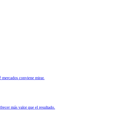
é mercados conviene mirar.
ofrecer más valor que el resultado.