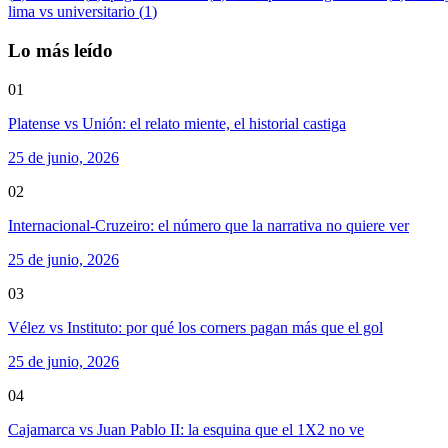
lima vs universitario
(
1
)
Lo más leído
01
Platense vs Unión: el relato miente, el historial castiga
25 de junio, 2026
02
Internacional-Cruzeiro: el número que la narrativa no quiere ver
25 de junio, 2026
03
Vélez vs Instituto: por qué los corners pagan más que el gol
25 de junio, 2026
04
Cajamarca vs Juan Pablo II: la esquina que el 1X2 no ve