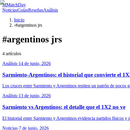
M
MatchDay
Noticias
Guías
Reseñas
Análisis
Inicio
›
#argentinos jrs
#
argentinos jrs
4
artículos
Análisis
·
14 de junio, 2026
Sarmiento-Argentinos: el historial que convierte el 1
Los cruces entre Sarmiento y Argentinos repiten un patrón de pocos 
Análisis
·
13 de junio, 2026
Sarmiento vs Argentinos: el detalle que el 1X2 no ve
El historial entre Sarmiento y Argentinos evidencia partidos físicos y 
Noticias
·
7 de junio, 2026