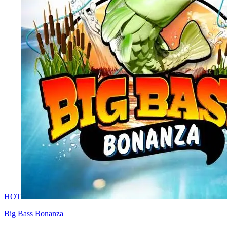
HOT
Big Bass Bonanza