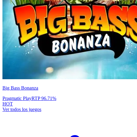
Big Bass Bonanza
Pragmatic Play
RTP
96.71
%
HOT
Ver todos los juegos