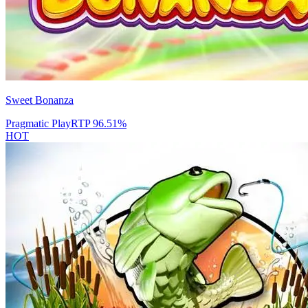
Sweet Bonanza
Pragmatic Play
RTP
96.51
%
HOT