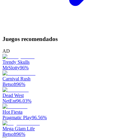
Juegos recomendados
AD
Trendy Skulls
MrSlotty
96
%
Carnival Rush
Betsoft
96
%
Dead West
NetEnt
96.03
%
Hot Fiesta
Pragmatic Play
96.56
%
Mega Glam Life
Betsoft
96
%