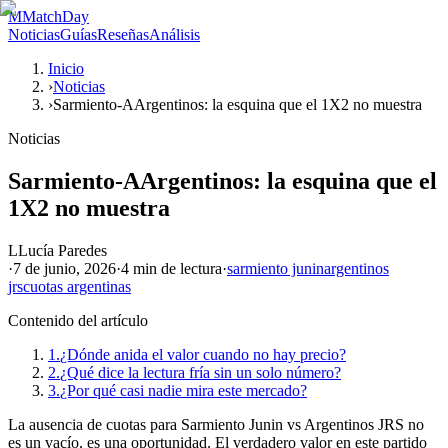
M
MatchDay
Noticias
Guías
Reseñas
Análisis
Inicio
›
Noticias
›
Sarmiento-AArgentinos: la esquina que el 1X2 no muestra
Noticias
Sarmiento-AArgentinos: la esquina que el
1X2 no muestra
L
Lucía Paredes
·
7 de junio, 2026
·
4 min
de lectura
·
sarmiento junin
argentinos
jrs
cuotas argentinas
Contenido del artículo
1.
¿Dónde anida el valor cuando no hay precio?
2.
¿Qué dice la lectura fría sin un solo número?
3.
¿Por qué casi nadie mira este mercado?
La ausencia de cuotas para Sarmiento Junin vs Argentinos JRS no
es un vacío, es una oportunidad. El verdadero valor en este partido