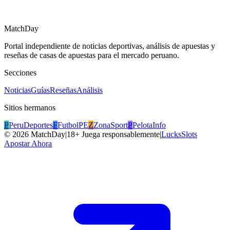
MatchDay
Portal independiente de noticias deportivas, análisis de apuestas y
reseñas de casas de apuestas para el mercado peruano.
Secciones
Noticias
Guías
Reseñas
Análisis
Sitios hermanos
P
PeruDeportes
F
FutbolPE
Z
ZonaSport
P
PelotaInfo
©
2026
MatchDay
|
18+ Juega responsablemente
|
LucksSlots
Apostar Ahora