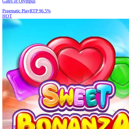
Gates of Olympus
Pragmatic Play
RTP
96.5
%
HOT