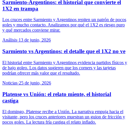
Sarmiento-Argentinos: el historial que convierte el
1X2 en trampa
Los cruces entre Sarmiento y Argentinos repiten un patrón de pocos
goles y mucho contacto. Analizamos por qué el 1X2 es riesgo puro
y qué mercados conviene mirar.
Análisis
·
13 de junio, 2026
Sarmiento vs Argentinos: el detalle que el 1X2 no ve
El historial entre Sarmiento y Argentinos evidencia partidos físicos y
de bajo goleo. Los datos sugieren que los corners y las tarjetas
podrían ofrecer más valor que el resultado.
Noticias
·
25 de junio, 2026
Platense vs Unión: el relato miente, el historial
castiga
El domingo, Platense recibe a Unión. La narrativa empuja hacia el
visitante, pero los cruces anteriores muestran un guion de fricción y
pocos goles. La lectura fría castiga el relato inflado.