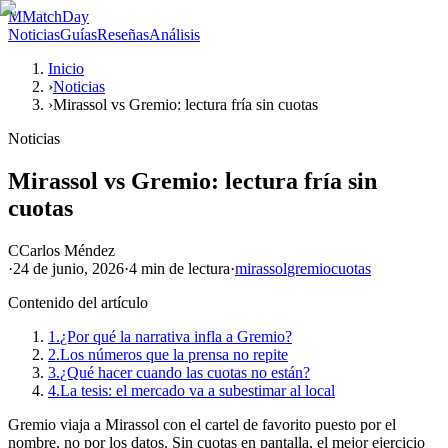
M
MatchDay
Noticias
Guías
Reseñas
Análisis
Inicio
›
Noticias
›
Mirassol vs Gremio: lectura fría sin cuotas
Noticias
Mirassol vs Gremio: lectura fría sin
cuotas
C
Carlos Méndez
·
24 de junio, 2026
·
4 min
de lectura
·
mirassol
gremio
cuotas
Contenido del artículo
1.
¿Por qué la narrativa infla a Gremio?
2.
Los números que la prensa no repite
3.
¿Qué hacer cuando las cuotas no están?
4.
La tesis: el mercado va a subestimar al local
Gremio viaja a Mirassol con el cartel de favorito puesto por el
nombre, no por los datos. Sin cuotas en pantalla, el mejor ejercicio