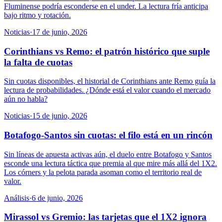
Fluminense podría esconderse en el under. La lectura fría anticipa
bajo ritmo y rotación.
Noticias
·
17 de junio, 2026
Corinthians vs Remo: el patrón histórico que suple
la falta de cuotas
Sin cuotas disponibles, el historial de Corinthians ante Remo guía la
lectura de probabilidades. ¿Dónde está el valor cuando el mercado
aún no habla?
Noticias
·
15 de junio, 2026
Botafogo-Santos sin cuotas: el filo está en un rincón
Sin líneas de apuesta activas aún, el duelo entre Botafogo y Santos
esconde una lectura táctica que premia al que mire más allá del 1X2.
Los córners y la pelota parada asoman como el territorio real de
valor.
Análisis
·
6 de junio, 2026
Mirassol vs Gremio: las tarjetas que el 1X2 ignora