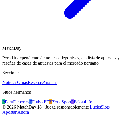
MatchDay
Portal independiente de noticias deportivas, análisis de apuestas y
reseñas de casas de apuestas para el mercado peruano.
Secciones
Noticias
Guías
Reseñas
Análisis
Sitios hermanos
P
PeruDeportes
F
FutbolPE
Z
ZonaSport
P
PelotaInfo
©
2026
MatchDay
|
18+ Juega responsablemente
|
LucksSlots
Apostar Ahora