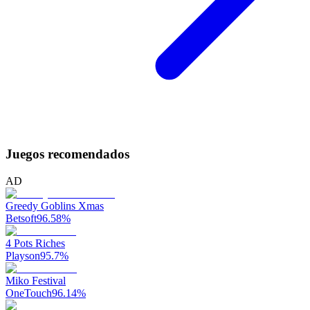
Juegos recomendados
AD
Greedy Goblins Xmas
Betsoft
96.58
%
4 Pots Riches
Playson
95.7
%
Miko Festival
OneTouch
96.14
%