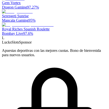
Gem Vortex
Dragon Gaming
97.27
%
Serengeti Sunrise
Mancala Gaming
95
%
Royal Riches Spanish Roulette
Bombay Live
97.6
%
L
LucksSlots
Sponsor
Apuestas deportivas con las mejores cuotas. Bono de bienvenida
para nuevos usuarios.