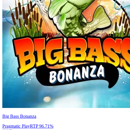
Big Bass Bonanza
Pragmatic Play
RTP
96.71
%