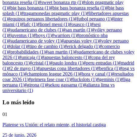
bonanza reseña
(
1
)
#
sweet bonanza rtp
(
1
)
#
slots pragmatic play
(
1
)
#
big bass bonanza
(
1
)
#
big bass bonanza reseña
(
1
)
#
big bass
splash
(
1
)
#
tragamonedas pragmatic play
(
1
)
#
libertadores apuestas
(
1
)
#
equipos peruanos libertadores
(
1
)
#
futbol peruano
(
1
)
#
inter
miami
(
1
)
#
lafc
(
1
)
#
lionel messi
(
1
)
#
osasco
(
1
)
#
sesi
(
1
)
#
sudamericano de clubes
(
1
)
#
san martín
(
1
)
#
vóley peruano
(
1
)
#
juventus
(
1
)
#
boys
(
1
)
#
warriors
(
1
)
#
pronóstico nba
(
1
)
#
sudamericano de voley
(
1
)
#
apuestas voley
(
1
)
#
voley peruano
(
1
)
#
dolar
(
1
)
#
tipo de cambio
(
1
)
#
erick delgado
(
1
)
#
comercio
(
1
)
#
probabilidades
(
1
)
#
san martin
(
1
)
#
sudamericano de clubes voley
2026
(
1
)
#
unicaja
(
1
)
#
apuestas baloncesto
(
1
)
#
copa del rey
baloncesto
(
1
)
#
cristal
(
1
)
#
paulo londra
(
1
)
#
peru entradas
(
1
)
#
madrid
(
1
)
#
2 de mayo
(
1
)
#
apuestas copa libertadores
(
1
)
#
benfica
(
1
)
#
psg vs
mónaco
(
1
)
#
champions league 2026
(
1
)
#
hora y canal
(
1
)
#
resultados
coar 2026
(
1
)
#
primera fase coar
(
1
)
#
luckslots
(
1
)
#
geminis
(
1
)
#
liga
peruana
(
1
)
#
girona
(
1
)
#
sekou gassama
(
1
)
#
alianza lima vs
universitario
(
1
)
Lo más leído
01
Platense vs Unión: el relato miente, el historial castiga
25 de junio, 2026