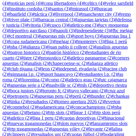
(
4
)
#
noticias perú
(
4
)
#
copa libertadores
(
4
)
#
celtics
(
4
)
#
velez sarsfield
(
3
)
#
instituto cordoba
(
3
)
#
santos
(
3
)
#
mirassol
(
3
)
#
huracan
(
3
)
#
banfield
(
3
)
#
táctica
(
3
)
#
liverpool
(
3
)
#
manchester city
(
3
)
#
remo
(
3
)
#
river plate
(
3
)
#
barracas central
(
3
)
#
apuestas tarjetas
(
3
)
#
defensa
y justicia
(
3
)
#
vitoria
(
3
)
#
cusco
(
3
)
#
atletico-mg
(
3
)
#
ucv moquegua
(
3
)
#
deportivo garcilaso
(
3
)
#
napoli
(
3
)
#
independiente
(
3
)
#
fbc melgar
(
3
)
#
cf montreal
(
3
)
#
apuestas mls
(
3
)
#
sport boys
(
3
)
#
apuestas liga 1
(
3
)
#
copa sudamericana
(
3
)
#
melgar
(
3
)
#
monterrey
(
3
)
#
liga 1 perú
(
3
)
#
nba
(
3
)
#
alianza
(
3
)
#
juan pablo ii college
(
2
)
#
analisis apuestas
(
2
)
#
patron historico
(
2
)
#
patrón histórico
(
2
)
#
estudiantes de rio
cuarto
(
2
)
#
tigre
(
2
)
#
pronostico
(
2
)
#
atletico paranaense
(
2
)
#
corners
apuestas
(
2
)
#
analisis
(
2
)
#
chapecoense-sc
(
2
)
#
alianza atletico
(
2
)
#
club tijuana
(
2
)
#
leon
(
2
)
#
independ. rivadavia
(
2
)
#
racing club
(
2
)
#
gimnasia l.p.
(
2
)
#
sport huancayo
(
2
)
#
estudiantes l.p.
(
2
)
#
as
roma
(
2
)
#
fiorentina
(
2
)
#
como
(
2
)
#
atletico grau
(
2
)
#
utc cajamarca
(
2
)
#
apuestas serie a
(
2
)
#
nashville sc
(
2
)
#
mls
(
2
)
#
deportivo riestra
(
2
)
#
boca juniors
(
2
)
#
toronto fc
(
2
)
#
rayo vallecano
(
2
)
#
cruz azul
(
2
)
#
petroperu
(
2
)
#
apuestas peru
(
2
)
#
perú
(
2
)
#
thunder
(
2
)
#
chankas
(
2
)
#
tinka
(
2
)
#
resultados
(
2
)
#
torneo apertura 2026
(
2
)
#
everton
(
2
)
#
conmebol
(
2
)
#
sudamericana
(
2
)
#
concachampions
(
2
)
#
nba
apuestas
(
2
)
#
betano
(
2
)
#
rtp slots
(
2
)
#
ligue 1
(
2
)
#
rtp slots perú
(
2
)
#
atletico
(
2
)
#
liga 1 peru
(
2
)
#
cuotas deportivas
(
2
)
#
binacional
(
2
)
#
nuevas tragamonedas
(
2
)
#
slots nuevos
(
2
)
#
lanzamientos slots
(
2
)
#
rtp tragamonedas
(
2
)
#
apuestas vóley
(
2
)
#
levante
(
2
)
#
laliga
(
2
)
#
clippers
(
2
)
#
resultados uni
(
2
)
#
cuotas fútbol
(
2
)
#
bodø/glimt