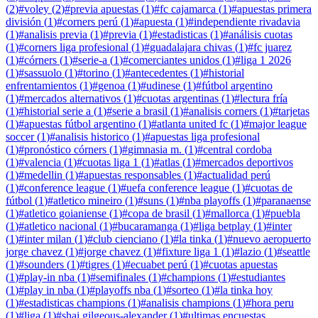
(
2
)
#
voley
(
2
)
#
previa apuestas
(
1
)
#
fc cajamarca
(
1
)
#
apuestas primera
división
(
1
)
#
corners perú
(
1
)
#
apuesta
(
1
)
#
independiente rivadavia
(
1
)
#
analisis previa
(
1
)
#
previa
(
1
)
#
estadisticas
(
1
)
#
análisis cuotas
(
1
)
#
corners liga profesional
(
1
)
#
guadalajara chivas
(
1
)
#
fc juarez
(
1
)
#
córners
(
1
)
#
serie-a
(
1
)
#
comerciantes unidos
(
1
)
#
liga 1 2026
(
1
)
#
sassuolo
(
1
)
#
torino
(
1
)
#
antecedentes
(
1
)
#
historial
enfrentamientos
(
1
)
#
genoa
(
1
)
#
udinese
(
1
)
#
fútbol argentino
(
1
)
#
mercados alternativos
(
1
)
#
cuotas argentinas
(
1
)
#
lectura fría
(
1
)
#
historial serie a
(
1
)
#
serie a brasil
(
1
)
#
analisis corners
(
1
)
#
tarjetas
(
1
)
#
apuestas fútbol argentino
(
1
)
#
atlanta united fc
(
1
)
#
major league
soccer
(
1
)
#
analisis historico
(
1
)
#
apuestas liga profesional
(
1
)
#
pronóstico córners
(
1
)
#
gimnasia m.
(
1
)
#
central cordoba
(
1
)
#
valencia
(
1
)
#
cuotas liga 1
(
1
)
#
atlas
(
1
)
#
mercados deportivos
(
1
)
#
medellin
(
1
)
#
apuestas responsables
(
1
)
#
actualidad perú
(
1
)
#
conference league
(
1
)
#
uefa conference league
(
1
)
#
cuotas de
fútbol
(
1
)
#
atletico mineiro
(
1
)
#
suns
(
1
)
#
nba playoffs
(
1
)
#
paranaense
(
1
)
#
atletico goianiense
(
1
)
#
copa de brasil
(
1
)
#
mallorca
(
1
)
#
puebla
(
1
)
#
atletico nacional
(
1
)
#
bucaramanga
(
1
)
#
liga betplay
(
1
)
#
inter
(
1
)
#
inter milan
(
1
)
#
club cienciano
(
1
)
#
la tinka
(
1
)
#
nuevo aeropuerto
jorge chavez
(
1
)
#
jorge chavez
(
1
)
#
fixture liga 1
(
1
)
#
lazio
(
1
)
#
seattle
(
1
)
#
sounders
(
1
)
#
tigres
(
1
)
#
ecuabet perú
(
1
)
#
cuotas apuestas
(
1
)
#
play-in nba
(
1
)
#
semifinales
(
1
)
#
champions
(
1
)
#
estudiantes
(
1
)
#
play in nba
(
1
)
#
playoffs nba
(
1
)
#
sorteo
(
1
)
#
la tinka hoy
(
1
)
#
estadisticas champions
(
1
)
#
analisis champions
(
1
)
#
hora peru
(
1
)
#
liga
(
1
)
#
shai gilgeous-alexander
(
1
)
#
ultimas encuestas