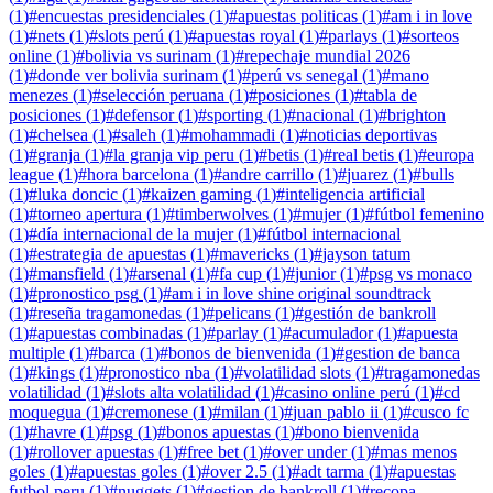
(
1
)
#
encuestas presidenciales
(
1
)
#
apuestas politicas
(
1
)
#
am i in love
(
1
)
#
nets
(
1
)
#
slots perú
(
1
)
#
apuestas royal
(
1
)
#
parlays
(
1
)
#
sorteos
online
(
1
)
#
bolivia vs surinam
(
1
)
#
repechaje mundial 2026
(
1
)
#
donde ver bolivia surinam
(
1
)
#
perú vs senegal
(
1
)
#
mano
menezes
(
1
)
#
selección peruana
(
1
)
#
posiciones
(
1
)
#
tabla de
posiciones
(
1
)
#
defensor
(
1
)
#
sporting
(
1
)
#
nacional
(
1
)
#
brighton
(
1
)
#
chelsea
(
1
)
#
saleh
(
1
)
#
mohammadi
(
1
)
#
noticias deportivas
(
1
)
#
granja
(
1
)
#
la granja vip peru
(
1
)
#
betis
(
1
)
#
real betis
(
1
)
#
europa
league
(
1
)
#
hora barcelona
(
1
)
#
andre carrillo
(
1
)
#
juarez
(
1
)
#
bulls
(
1
)
#
luka doncic
(
1
)
#
kaizen gaming
(
1
)
#
inteligencia artificial
(
1
)
#
torneo apertura
(
1
)
#
timberwolves
(
1
)
#
mujer
(
1
)
#
fútbol femenino
(
1
)
#
día internacional de la mujer
(
1
)
#
fútbol internacional
(
1
)
#
estrategia de apuestas
(
1
)
#
mavericks
(
1
)
#
jayson tatum
(
1
)
#
mansfield
(
1
)
#
arsenal
(
1
)
#
fa cup
(
1
)
#
junior
(
1
)
#
psg vs monaco
(
1
)
#
pronostico psg
(
1
)
#
am i in love shine original soundtrack
(
1
)
#
reseña tragamonedas
(
1
)
#
pelicans
(
1
)
#
gestión de bankroll
(
1
)
#
apuestas combinadas
(
1
)
#
parlay
(
1
)
#
acumulador
(
1
)
#
apuesta
multiple
(
1
)
#
barca
(
1
)
#
bonos de bienvenida
(
1
)
#
gestion de banca
(
1
)
#
kings
(
1
)
#
pronostico nba
(
1
)
#
volatilidad slots
(
1
)
#
tragamonedas
volatilidad
(
1
)
#
slots alta volatilidad
(
1
)
#
casino online perú
(
1
)
#
cd
moquegua
(
1
)
#
cremonese
(
1
)
#
milan
(
1
)
#
juan pablo ii
(
1
)
#
cusco fc
(
1
)
#
havre
(
1
)
#
psg
(
1
)
#
bonos apuestas
(
1
)
#
bono bienvenida
(
1
)
#
rollover apuestas
(
1
)
#
free bet
(
1
)
#
over under
(
1
)
#
mas menos
goles
(
1
)
#
apuestas goles
(
1
)
#
over 2.5
(
1
)
#
adt tarma
(
1
)
#
apuestas
futbol peru
(
1
)
#
nuggets
(
1
)
#
gestion de bankroll
(
1
)
#
recopa