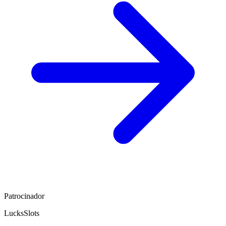
Patrocinador
LucksSlots