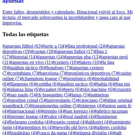
apuestas
Entre fallos, desmentidos y calendario, Binacional volvió al foco. Mi
lectura: el mercado sobrecastiga la incertidumbre y paga caro al que
improvisa.
Todas las etiquetas
#
apuestas fútbol
(
63
)
#
serie a
(
34
)
#
liga profesional
(
24
)
#
apuestas
deportivas
(
19
)
#
cuotas
(
18
)
#
apuestas futbol
(
17
)
#
liga 1
(
17
)
#
historial
(
14
)
#
apuestas
(
14
)
#
apuestas nba
(
13
)
#
apuestas perú
(
11
)
#
apuestas en vivo
(
11
)
#
corners
(
10
)
#
lakers
(
10
)
#
la liga
(
9
)
#
análisis táctico
(
8
)
#
botafogo
(
7
)
#
apuestas corners
(
7
)
#
corinthians
(
7
)
#
barcelona
(
7
)
#
pronósticos deportivos
(
7
)
#
casino
online
(
7
)
#
champions league
(
7
)
#
pronóstico
(
6
)
#
probabilidad
(
6
)
#
flamengo
(
6
)
#
coritiba
(
6
)
#
analisis tactico
(
6
)
#
bahia
(
6
)
#
liga mx
(
6
)
#
alianza lima
(
6
)
#
ecuabet
(
6
)
#
peru
(
6
)
#
slot machine
(
6
)
#
cruzeiro
(
5
)
#
sao paulo
(
5
)
#
rb bragantino
(
5
)
#
lanus
(
5
)
#
palmeiras
(
5
)
#
sporting cristal
(
5
)
#
universitario
(
5
)
#
cienciano
(
5
)
#
shine original
soundtrack
(
5
)
#
tragamonedas online
(
5
)
#
platense
(
4
)
#
union santa fe
(
4
)
#
internacional
(
4
)
#
gremio
(
4
)
#
san lorenzo
(
4
)
#
atletico tucuman
(
4
)
#
premier league
(
4
)
#
valor
(
4
)
#
real madrid
(
4
)
#
fluminense
(
4
)
#
belgrano cordoba
(
4
)
#
rosario central
(
4
)
#
aldosivi
(
4
)
#
sarmiento
junin
(
4
)
#
argentinos jrs
(
4
)
#
newells old boys
(
4
)
#
talleres cordoba
(
4
)
#
brasileirao
(
4
)
#
vasco da gama
(
4
)
#
primera división
(
4
)
#
adt