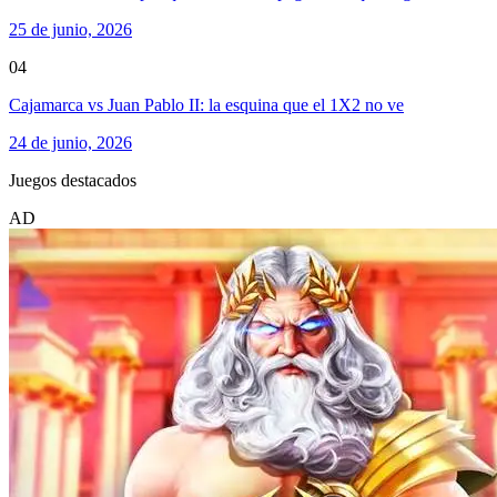
25 de junio, 2026
04
Cajamarca vs Juan Pablo II: la esquina que el 1X2 no ve
24 de junio, 2026
Juegos destacados
AD