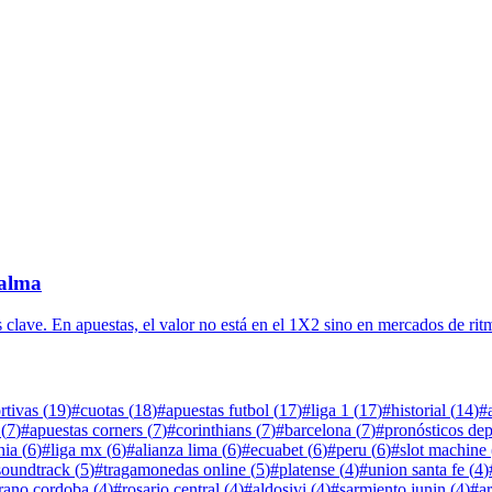
calma
 clave. En apuestas, el valor no está en el 1X2 sino en mercados de rit
rtivas
(
19
)
#
cuotas
(
18
)
#
apuestas futbol
(
17
)
#
liga 1
(
17
)
#
historial
(
14
)
#
(
7
)
#
apuestas corners
(
7
)
#
corinthians
(
7
)
#
barcelona
(
7
)
#
pronósticos dep
hia
(
6
)
#
liga mx
(
6
)
#
alianza lima
(
6
)
#
ecuabet
(
6
)
#
peru
(
6
)
#
slot machine
 soundtrack
(
5
)
#
tragamonedas online
(
5
)
#
platense
(
4
)
#
union santa fe
(
4
)
rano cordoba
(
4
)
#
rosario central
(
4
)
#
aldosivi
(
4
)
#
sarmiento junin
(
4
)
#
ar