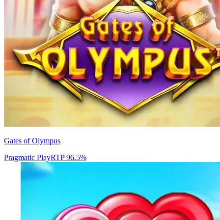
Gates of Olympus
Pragmatic Play
RTP
96.5
%