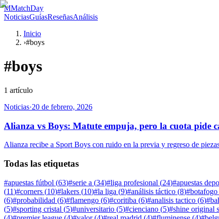
M
MatchDay
Noticias
Guías
Reseñas
Análisis
Inicio
›
#boys
#
boys
1
artículo
Noticias
·
20 de febrero, 2026
Alianza vs Boys: Matute empuja, pero la cuota pide 
Alianza recibe a Sport Boys con ruido en la previa y regreso de piezas
Todas las etiquetas
#
apuestas fútbol
(
63
)
#
serie a
(
34
)
#
liga profesional
(
24
)
#
apuestas depo
(
11
)
#
corners
(
10
)
#
lakers
(
10
)
#
la liga
(
9
)
#
análisis táctico
(
8
)
#
botafogo
(
6
)
#
probabilidad
(
6
)
#
flamengo
(
6
)
#
coritiba
(
6
)
#
analisis tactico
(
6
)
#
ba
(
5
)
#
sporting cristal
(
5
)
#
universitario
(
5
)
#
cienciano
(
5
)
#
shine original
(
4
)
#
premier league
(
4
)
#
valor
(
4
)
#
real madrid
(
4
)
#
fluminense
(
4
)
#
belg