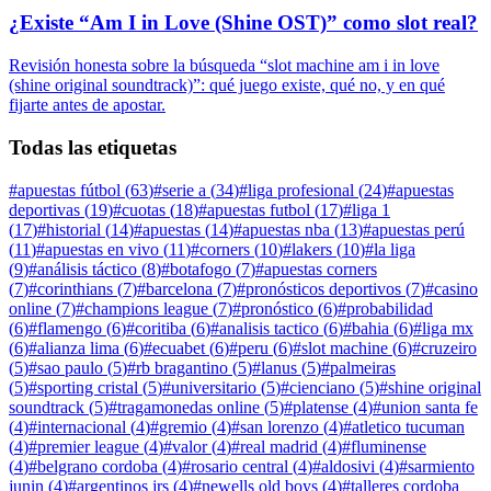
¿Existe “Am I in Love (Shine OST)” como slot real?
Revisión honesta sobre la búsqueda “slot machine am i in love
(shine original soundtrack)”: qué juego existe, qué no, y en qué
fijarte antes de apostar.
Todas las etiquetas
#
apuestas fútbol
(
63
)
#
serie a
(
34
)
#
liga profesional
(
24
)
#
apuestas
deportivas
(
19
)
#
cuotas
(
18
)
#
apuestas futbol
(
17
)
#
liga 1
(
17
)
#
historial
(
14
)
#
apuestas
(
14
)
#
apuestas nba
(
13
)
#
apuestas perú
(
11
)
#
apuestas en vivo
(
11
)
#
corners
(
10
)
#
lakers
(
10
)
#
la liga
(
9
)
#
análisis táctico
(
8
)
#
botafogo
(
7
)
#
apuestas corners
(
7
)
#
corinthians
(
7
)
#
barcelona
(
7
)
#
pronósticos deportivos
(
7
)
#
casino
online
(
7
)
#
champions league
(
7
)
#
pronóstico
(
6
)
#
probabilidad
(
6
)
#
flamengo
(
6
)
#
coritiba
(
6
)
#
analisis tactico
(
6
)
#
bahia
(
6
)
#
liga mx
(
6
)
#
alianza lima
(
6
)
#
ecuabet
(
6
)
#
peru
(
6
)
#
slot machine
(
6
)
#
cruzeiro
(
5
)
#
sao paulo
(
5
)
#
rb bragantino
(
5
)
#
lanus
(
5
)
#
palmeiras
(
5
)
#
sporting cristal
(
5
)
#
universitario
(
5
)
#
cienciano
(
5
)
#
shine original
soundtrack
(
5
)
#
tragamonedas online
(
5
)
#
platense
(
4
)
#
union santa fe
(
4
)
#
internacional
(
4
)
#
gremio
(
4
)
#
san lorenzo
(
4
)
#
atletico tucuman
(
4
)
#
premier league
(
4
)
#
valor
(
4
)
#
real madrid
(
4
)
#
fluminense
(
4
)
#
belgrano cordoba
(
4
)
#
rosario central
(
4
)
#
aldosivi
(
4
)
#
sarmiento
junin
(
4
)
#
argentinos jrs
(
4
)
#
newells old boys
(
4
)
#
talleres cordoba