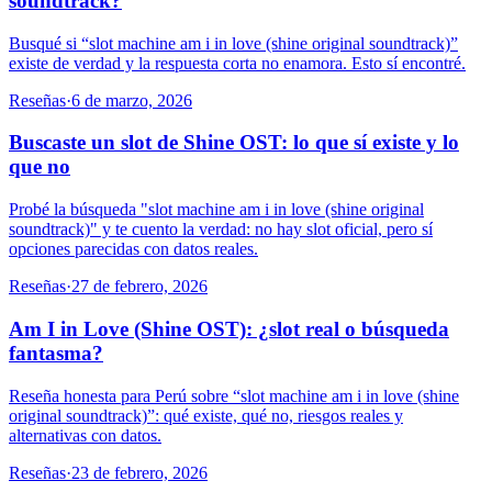
soundtrack?
Busqué si “slot machine am i in love (shine original soundtrack)”
existe de verdad y la respuesta corta no enamora. Esto sí encontré.
Reseñas
·
6 de marzo, 2026
Buscaste un slot de Shine OST: lo que sí existe y lo
que no
Probé la búsqueda "slot machine am i in love (shine original
soundtrack)" y te cuento la verdad: no hay slot oficial, pero sí
opciones parecidas con datos reales.
Reseñas
·
27 de febrero, 2026
Am I in Love (Shine OST): ¿slot real o búsqueda
fantasma?
Reseña honesta para Perú sobre “slot machine am i in love (shine
original soundtrack)”: qué existe, qué no, riesgos reales y
alternativas con datos.
Reseñas
·
23 de febrero, 2026