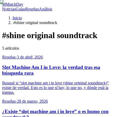
M
MatchDay
Noticias
Guías
Reseñas
Análisis
Inicio
›
#shine original soundtrack
#
shine original soundtrack
5
artículos
Reseñas
·
3 de abril, 2026
Slot Machine Am I in Love: la verdad tras esa
búsqueda rara
Busqué si “slot machine am i in love (shine original soundtrack)”
existe de verdad. Esto es lo que sí hay, lo que no, y dónde está la
trampa.
Reseñas
·
28 de marzo, 2026
¿Existe “slot machine am i in love” o es humo con