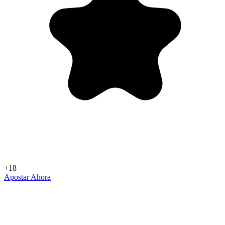
+18
Apostar Ahora