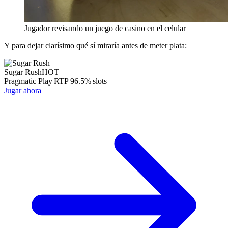
Jugador revisando un juego de casino en el celular
Y para dejar clarísimo qué sí miraría antes de meter plata:
Sugar Rush
HOT
Pragmatic Play
|
RTP
96.5
%
|
slots
Jugar ahora