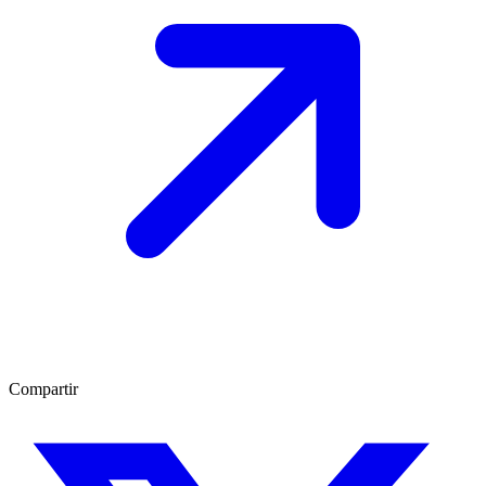
Compartir