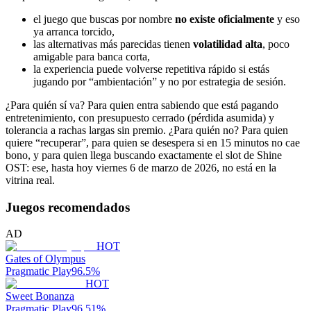
el juego que buscas por nombre
no existe oficialmente
y eso
ya arranca torcido,
las alternativas más parecidas tienen
volatilidad alta
, poco
amigable para banca corta,
la experiencia puede volverse repetitiva rápido si estás
jugando por “ambientación” y no por estrategia de sesión.
¿Para quién sí va? Para quien entra sabiendo que está pagando
entretenimiento, con presupuesto cerrado (pérdida asumida) y
tolerancia a rachas largas sin premio. ¿Para quién no? Para quien
quiere “recuperar”, para quien se desespera si en 15 minutos no cae
bono, y para quien llega buscando exactamente el slot de Shine
OST: ese, hasta hoy viernes 6 de marzo de 2026, no está en la
vitrina real.
Juegos recomendados
AD
HOT
Gates of Olympus
Pragmatic Play
96.5
%
HOT
Sweet Bonanza
Pragmatic Play
96.51
%