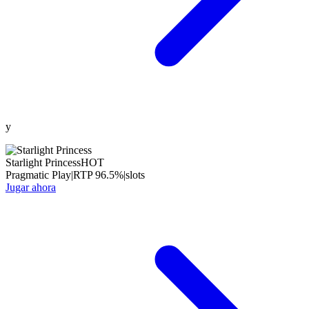
y
Starlight Princess
HOT
Pragmatic Play
|
RTP
96.5
%
|
slots
Jugar ahora