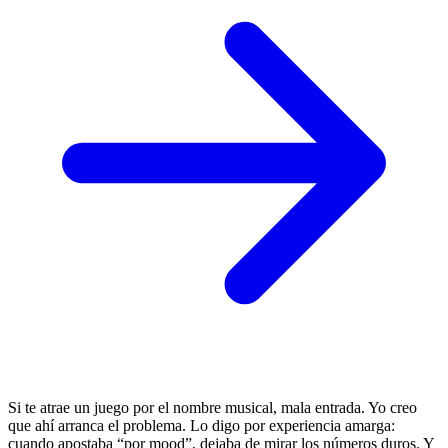
Si te atrae un juego por el nombre musical, mala entrada. Yo creo
que ahí arranca el problema. Lo digo por experiencia amarga:
cuando apostaba “por mood”, dejaba de mirar los números duros. Y