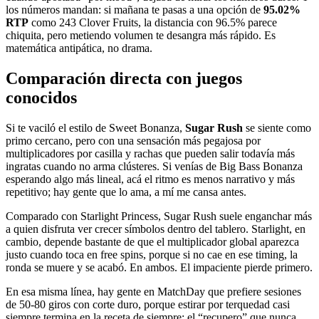
los números mandan: si mañana te pasas a una opción de
95.02%
RTP
como 243 Clover Fruits, la distancia con 96.5% parece
chiquita, pero metiendo volumen te desangra más rápido. Es
matemática antipática, no drama.
Comparación directa con juegos
conocidos
Si te vaciló el estilo de Sweet Bonanza,
Sugar Rush
se siente como
primo cercano, pero con una sensación más pegajosa por
multiplicadores por casilla y rachas que pueden salir todavía más
ingratas cuando no arma clústeres. Si venías de Big Bass Bonanza
esperando algo más lineal, acá el ritmo es menos narrativo y más
repetitivo; hay gente que lo ama, a mí me cansa antes.
Comparado con Starlight Princess, Sugar Rush suele enganchar más
a quien disfruta ver crecer símbolos dentro del tablero. Starlight, en
cambio, depende bastante de que el multiplicador global aparezca
justo cuando toca en free spins, porque si no cae en ese timing, la
ronda se muere y se acabó. En ambos. El impaciente pierde primero.
En esa misma línea, hay gente en MatchDay que prefiere sesiones
de 50-80 giros con corte duro, porque estirar por terquedad casi
siempre termina en la receta de siempre: el “recupero” que nunca