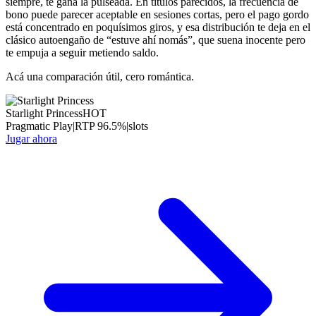
siempre, te gana la pulseada. En títulos parecidos, la frecuencia de
bono puede parecer aceptable en sesiones cortas, pero el pago gordo
está concentrado en poquísimos giros, y esa distribución te deja en el
clásico autoengaño de “estuve ahí nomás”, que suena inocente pero
te empuja a seguir metiendo saldo.
Acá una comparación útil, cero romántica.
Starlight Princess
HOT
Pragmatic Play
|
RTP
96.5
%
|
slots
Jugar ahora