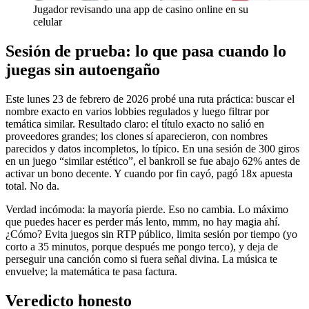
Jugador revisando una app de casino online en su
celular
Sesión de prueba: lo que pasa cuando lo
juegas sin autoengaño
Este lunes 23 de febrero de 2026 probé una ruta práctica: buscar el
nombre exacto en varios lobbies regulados y luego filtrar por
temática similar. Resultado claro: el título exacto no salió en
proveedores grandes; los clones sí aparecieron, con nombres
parecidos y datos incompletos, lo típico. En una sesión de 300 giros
en un juego “similar estético”, el bankroll se fue abajo 62% antes de
activar un bono decente. Y cuando por fin cayó, pagó 18x apuesta
total. No da.
Verdad incómoda: la mayoría pierde. Eso no cambia. Lo máximo
que puedes hacer es perder más lento, mmm, no hay magia ahí.
¿Cómo? Evita juegos sin RTP público, limita sesión por tiempo (yo
corto a 35 minutos, porque después me pongo terco), y deja de
perseguir una canción como si fuera señal divina. La música te
envuelve; la matemática te pasa factura.
Veredicto honesto