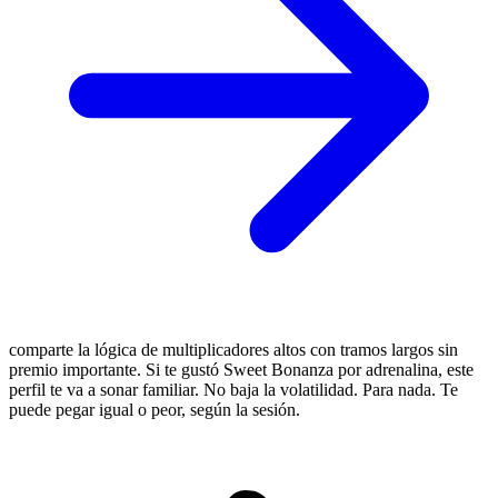
comparte la lógica de multiplicadores altos con tramos largos sin
premio importante. Si te gustó Sweet Bonanza por adrenalina, este
perfil te va a sonar familiar. No baja la volatilidad. Para nada. Te
puede pegar igual o peor, según la sesión.