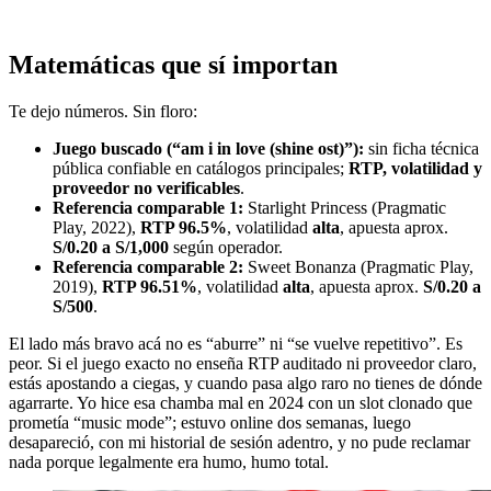
Matemáticas que sí importan
Te dejo números. Sin floro:
Juego buscado (“am i in love (shine ost)”):
sin ficha técnica
pública confiable en catálogos principales;
RTP, volatilidad y
proveedor no verificables
.
Referencia comparable 1:
Starlight Princess (Pragmatic
Play, 2022),
RTP 96.5%
, volatilidad
alta
, apuesta aprox.
S/0.20 a S/1,000
según operador.
Referencia comparable 2:
Sweet Bonanza (Pragmatic Play,
2019),
RTP 96.51%
, volatilidad
alta
, apuesta aprox.
S/0.20 a
S/500
.
El lado más bravo acá no es “aburre” ni “se vuelve repetitivo”. Es
peor. Si el juego exacto no enseña RTP auditado ni proveedor claro,
estás apostando a ciegas, y cuando pasa algo raro no tienes de dónde
agarrarte. Yo hice esa chamba mal en 2024 con un slot clonado que
prometía “music mode”; estuvo online dos semanas, luego
desapareció, con mi historial de sesión adentro, y no pude reclamar
nada porque legalmente era humo, humo total.