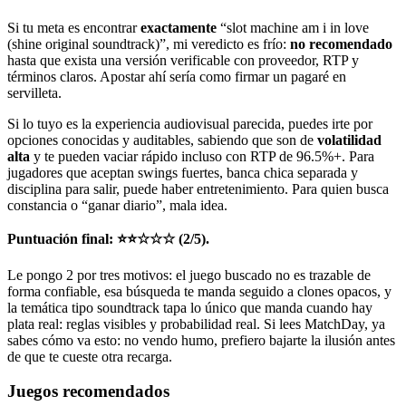
Si tu meta es encontrar
exactamente
“slot machine am i in love
(shine original soundtrack)”, mi veredicto es frío:
no recomendado
hasta que exista una versión verificable con proveedor, RTP y
términos claros. Apostar ahí sería como firmar un pagaré en
servilleta.
Si lo tuyo es la experiencia audiovisual parecida, puedes irte por
opciones conocidas y auditables, sabiendo que son de
volatilidad
alta
y te pueden vaciar rápido incluso con RTP de 96.5%+. Para
jugadores que aceptan swings fuertes, banca chica separada y
disciplina para salir, puede haber entretenimiento. Para quien busca
constancia o “ganar diario”, mala idea.
Puntuación final: ⭐⭐☆☆☆ (2/5).
Le pongo 2 por tres motivos: el juego buscado no es trazable de
forma confiable, esa búsqueda te manda seguido a clones opacos, y
la temática tipo soundtrack tapa lo único que manda cuando hay
plata real: reglas visibles y probabilidad real. Si lees MatchDay, ya
sabes cómo va esto: no vendo humo, prefiero bajarte la ilusión antes
de que te cueste otra recarga.
Juegos recomendados