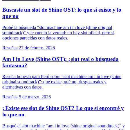
Buscaste un slot de Shine OST: lo que sí existe y lo
que no
Probé la búsqueda "slot machine am i in love (shine original
soundtrack)" y te cuento la verdad: no hay slot oficial, pero sí
opciones parecidas con datos reales.
Reseñas
·
27 de febrero, 2026
Am I in Love (Shine OST): ¿slot real o búsqueda
fantasma?
Reseña honesta para Perú sobre “slot machine am i in love (shine
original soundtrack)”: qué existe, qué no, riesgos reales y
alternativas con datos.
Reseñas
·
5 de marzo, 2026
¿Existe ese slot de Shine OST? Lo que sí encontré y
lo que no
Busqué el slot machine “am i in love (shine original soundtrack)” y