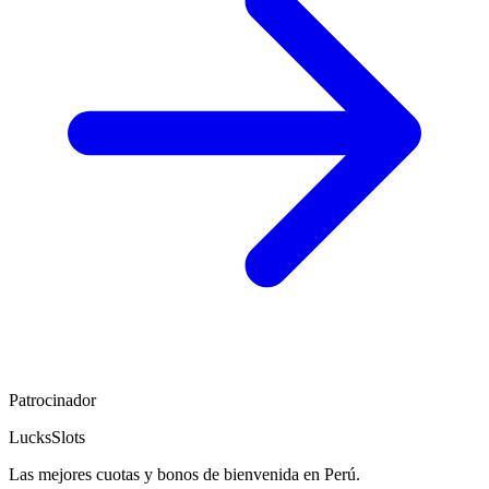
Patrocinador
LucksSlots
Las mejores cuotas y bonos de bienvenida en Perú.