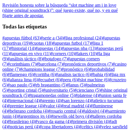
Revisión honesta sobre la búsqueda “slot machine am i in love
(shine original soundtrack)”: qué juego existe, qué no, y en qué
fijarte antes de apostar.
Todas las etiquetas
#
apuestas fútbol
(
63
)
#
serie a
(
34
)
#
liga profesional
(
24
)
#
apuestas
deportivas
(
19
)
#
cuotas
(
18
)
#
apuestas futbol
(
17
)
#
liga 1
(
17
)
#
historial
(
14
)
#
apuestas
(
14
)
#
apuestas nba
(
13
)
#
apuestas perú
(
11
)
#
apuestas en vivo
(
11
)
#
corners
(
10
)
#
lakers
(
10
)
#
la liga
(
9
)
#
análisis táctico
(
8
)
#
botafogo
(
7
)
#
apuestas corners
(
7
)
#
corinthians
(
7
)
#
barcelona
(
7
)
#
pronósticos deportivos
(
7
)
#
casino
online
(
7
)
#
champions league
(
7
)
#
pronóstico
(
6
)
#
probabilidad
(
6
)
#
flamengo
(
6
)
#
coritiba
(
6
)
#
analisis tactico
(
6
)
#
bahia
(
6
)
#
liga mx
(
6
)
#
alianza lima
(
6
)
#
ecuabet
(
6
)
#
peru
(
6
)
#
slot machine
(
6
)
#
cruzeiro
(
5
)
#
sao paulo
(
5
)
#
rb bragantino
(
5
)
#
lanus
(
5
)
#
palmeiras
(
5
)
#
sporting cristal
(
5
)
#
universitario
(
5
)
#
cienciano
(
5
)
#
shine original
soundtrack
(
5
)
#
tragamonedas online
(
5
)
#
platense
(
4
)
#
union santa fe
(
4
)
#
internacional
(
4
)
#
gremio
(
4
)
#
san lorenzo
(
4
)
#
atletico tucuman
(
4
)
#
premier league
(
4
)
#
valor
(
4
)
#
real madrid
(
4
)
#
fluminense
(
4
)
#
belgrano cordoba
(
4
)
#
rosario central
(
4
)
#
aldosivi
(
4
)
#
sarmiento
junin
(
4
)
#
argentinos jrs
(
4
)
#
newells old boys
(
4
)
#
talleres cordoba
(
4
)
#
brasileirao
(
4
)
#
vasco da gama
(
4
)
#
primera división
(
4
)
#
adt
(
4
)
#
noticias perú
(
4
)
#
copa libertadores
(
4
)
#
celtics
(
4
)
#
velez sarsfield