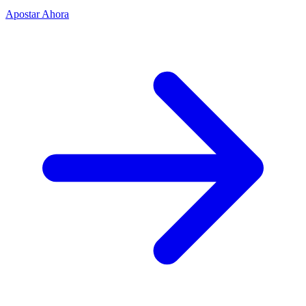
Apostar Ahora