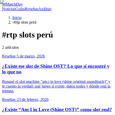
M
MatchDay
Noticias
Guías
Reseñas
Análisis
Inicio
›
#rtp slots perú
#
rtp slots perú
2
artículos
Reseñas
·
5 de marzo, 2026
¿Existe ese slot de Shine OST? Lo que sí encontré y
lo que no
Busqué el slot machine “am i in love (shine original soundtrack)” y
te cuento la verdad: qué juego sí existe, datos reales y dónde está la
trampa.
Reseñas
·
23 de febrero, 2026
¿Existe “Am I in Love (Shine OST)” como slot real?