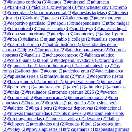
(
3
)
#
instituto cordoba
(
3
)
#
santos
(
3
)
#
mirassol
(
3
)
#
huracan
(
3
)
#
banfield
(
3
)
#
táctica
(
3
)
#
liverpool
(
3
)
#
manchester city
(
3
)
#
remo
(
3
)
#
river plate
(
3
)
#
barracas central
(
3
)
#
apuestas tarjetas
(
3
)
#
defensa
y justicia
(
3
)
#
vitoria
(
3
)
#
cusco
(
3
)
#
atletico-mg
(
3
)
#
ucv moquegua
(
3
)
#
deportivo garcilaso
(
3
)
#
napoli
(
3
)
#
independiente
(
3
)
#
fbc melgar
(
3
)
#
cf montreal
(
3
)
#
apuestas mls
(
3
)
#
sport boys
(
3
)
#
apuestas liga 1
(
3
)
#
copa sudamericana
(
3
)
#
melgar
(
3
)
#
monterrey
(
3
)
#
liga 1 perú
(
3
)
#
nba
(
3
)
#
alianza
(
3
)
#
juan pablo ii college
(
2
)
#
analisis apuestas
(
2
)
#
patron historico
(
2
)
#
patrón histórico
(
2
)
#
estudiantes de rio
cuarto
(
2
)
#
tigre
(
2
)
#
pronostico
(
2
)
#
atletico paranaense
(
2
)
#
corners
apuestas
(
2
)
#
analisis
(
2
)
#
chapecoense-sc
(
2
)
#
alianza atletico
(
2
)
#
club tijuana
(
2
)
#
leon
(
2
)
#
independ. rivadavia
(
2
)
#
racing club
(
2
)
#
gimnasia l.p.
(
2
)
#
sport huancayo
(
2
)
#
estudiantes l.p.
(
2
)
#
as
roma
(
2
)
#
fiorentina
(
2
)
#
como
(
2
)
#
atletico grau
(
2
)
#
utc cajamarca
(
2
)
#
apuestas serie a
(
2
)
#
nashville sc
(
2
)
#
mls
(
2
)
#
deportivo riestra
(
2
)
#
boca juniors
(
2
)
#
toronto fc
(
2
)
#
rayo vallecano
(
2
)
#
cruz azul
(
2
)
#
petroperu
(
2
)
#
apuestas peru
(
2
)
#
perú
(
2
)
#
thunder
(
2
)
#
chankas
(
2
)
#
tinka
(
2
)
#
resultados
(
2
)
#
torneo apertura 2026
(
2
)
#
everton
(
2
)
#
conmebol
(
2
)
#
sudamericana
(
2
)
#
concachampions
(
2
)
#
nba
apuestas
(
2
)
#
betano
(
2
)
#
rtp slots
(
2
)
#
ligue 1
(
2
)
#
rtp slots perú
(
2
)
#
atletico
(
2
)
#
liga 1 peru
(
2
)
#
cuotas deportivas
(
2
)
#
binacional
(
2
)
#
nuevas tragamonedas
(
2
)
#
slots nuevos
(
2
)
#
lanzamientos slots
(
2
)
#
rtp tragamonedas
(
2
)
#
apuestas vóley
(
2
)
#
levante
(
2
)
#
laliga
(
2
)
#
clippers
(
2
)
#
resultados uni
(
2
)
#
cuotas fútbol
(
2
)
#
bodø/glimt
(
2
)
#
voley
(
2
)
#
previa apuestas
(
1
)
#
fc cajamarca
(
1
)
#
apuestas primera