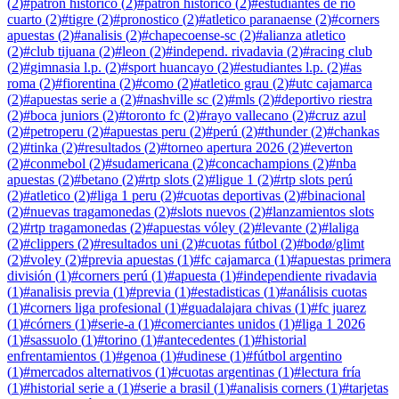
(
2
)
#
patron historico
(
2
)
#
patrón histórico
(
2
)
#
estudiantes de rio
cuarto
(
2
)
#
tigre
(
2
)
#
pronostico
(
2
)
#
atletico paranaense
(
2
)
#
corners
apuestas
(
2
)
#
analisis
(
2
)
#
chapecoense-sc
(
2
)
#
alianza atletico
(
2
)
#
club tijuana
(
2
)
#
leon
(
2
)
#
independ. rivadavia
(
2
)
#
racing club
(
2
)
#
gimnasia l.p.
(
2
)
#
sport huancayo
(
2
)
#
estudiantes l.p.
(
2
)
#
as
roma
(
2
)
#
fiorentina
(
2
)
#
como
(
2
)
#
atletico grau
(
2
)
#
utc cajamarca
(
2
)
#
apuestas serie a
(
2
)
#
nashville sc
(
2
)
#
mls
(
2
)
#
deportivo riestra
(
2
)
#
boca juniors
(
2
)
#
toronto fc
(
2
)
#
rayo vallecano
(
2
)
#
cruz azul
(
2
)
#
petroperu
(
2
)
#
apuestas peru
(
2
)
#
perú
(
2
)
#
thunder
(
2
)
#
chankas
(
2
)
#
tinka
(
2
)
#
resultados
(
2
)
#
torneo apertura 2026
(
2
)
#
everton
(
2
)
#
conmebol
(
2
)
#
sudamericana
(
2
)
#
concachampions
(
2
)
#
nba
apuestas
(
2
)
#
betano
(
2
)
#
rtp slots
(
2
)
#
ligue 1
(
2
)
#
rtp slots perú
(
2
)
#
atletico
(
2
)
#
liga 1 peru
(
2
)
#
cuotas deportivas
(
2
)
#
binacional
(
2
)
#
nuevas tragamonedas
(
2
)
#
slots nuevos
(
2
)
#
lanzamientos slots
(
2
)
#
rtp tragamonedas
(
2
)
#
apuestas vóley
(
2
)
#
levante
(
2
)
#
laliga
(
2
)
#
clippers
(
2
)
#
resultados uni
(
2
)
#
cuotas fútbol
(
2
)
#
bodø/glimt
(
2
)
#
voley
(
2
)
#
previa apuestas
(
1
)
#
fc cajamarca
(
1
)
#
apuestas primera
división
(
1
)
#
corners perú
(
1
)
#
apuesta
(
1
)
#
independiente rivadavia
(
1
)
#
analisis previa
(
1
)
#
previa
(
1
)
#
estadisticas
(
1
)
#
análisis cuotas
(
1
)
#
corners liga profesional
(
1
)
#
guadalajara chivas
(
1
)
#
fc juarez
(
1
)
#
córners
(
1
)
#
serie-a
(
1
)
#
comerciantes unidos
(
1
)
#
liga 1 2026
(
1
)
#
sassuolo
(
1
)
#
torino
(
1
)
#
antecedentes
(
1
)
#
historial
enfrentamientos
(
1
)
#
genoa
(
1
)
#
udinese
(
1
)
#
fútbol argentino
(
1
)
#
mercados alternativos
(
1
)
#
cuotas argentinas
(
1
)
#
lectura fría
(
1
)
#
historial serie a
(
1
)
#
serie a brasil
(
1
)
#
analisis corners
(
1
)
#
tarjetas