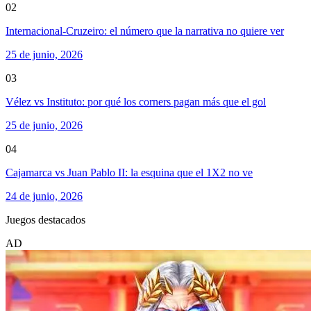
02
Internacional-Cruzeiro: el número que la narrativa no quiere ver
25 de junio, 2026
03
Vélez vs Instituto: por qué los corners pagan más que el gol
25 de junio, 2026
04
Cajamarca vs Juan Pablo II: la esquina que el 1X2 no ve
24 de junio, 2026
Juegos destacados
AD