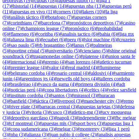
deportivas
(
19
)
#
cuotas
(
18
)
#
apuestas futbol
(
17
)
#
liga 1
(
17
)
#
historial
(
14
)
#
apuestas
(
14
)
#
apuestas nba
(
13
)
#
apuestas perú
(
11
)
#
apuestas en vivo
(
11
)
#
corners
(
10
)
#
lakers
(
10
)
#
la liga
(
9
)
#
análisis táctico
(
8
)
#
botafogo
(
7
)
#
apuestas corners
(
7
)
#
corinthians
(
7
)
#
barcelona
(
7
)
#
pronósticos deportivos
(
7
)
#
casino
online
(
7
)
#
champions league
(
7
)
#
pronóstico
(
6
)
#
probabilidad
(
6
)
#
flamengo
(
6
)
#
coritiba
(
6
)
#
analisis tactico
(
6
)
#
bahia
(
6
)
#
liga mx
(
6
)
#
alianza lima
(
6
)
#
ecuabet
(
6
)
#
peru
(
6
)
#
slot machine
(
6
)
#
cruzeiro
(
5
)
#
sao paulo
(
5
)
#
rb bragantino
(
5
)
#
lanus
(
5
)
#
palmeiras
(
5
)
#
sporting cristal
(
5
)
#
universitario
(
5
)
#
cienciano
(
5
)
#
shine original
soundtrack
(
5
)
#
tragamonedas online
(
5
)
#
platense
(
4
)
#
union santa fe
(
4
)
#
internacional
(
4
)
#
gremio
(
4
)
#
san lorenzo
(
4
)
#
atletico tucuman
(
4
)
#
premier league
(
4
)
#
valor
(
4
)
#
real madrid
(
4
)
#
fluminense
(
4
)
#
belgrano cordoba
(
4
)
#
rosario central
(
4
)
#
aldosivi
(
4
)
#
sarmiento
junin
(
4
)
#
argentinos jrs
(
4
)
#
newells old boys
(
4
)
#
talleres cordoba
(
4
)
#
brasileirao
(
4
)
#
vasco da gama
(
4
)
#
primera división
(
4
)
#
adt
(
4
)
#
noticias perú
(
4
)
#
copa libertadores
(
4
)
#
celtics
(
4
)
#
velez sarsfield
(
3
)
#
instituto cordoba
(
3
)
#
santos
(
3
)
#
mirassol
(
3
)
#
huracan
(
3
)
#
banfield
(
3
)
#
táctica
(
3
)
#
liverpool
(
3
)
#
manchester city
(
3
)
#
remo
(
3
)
#
river plate
(
3
)
#
barracas central
(
3
)
#
apuestas tarjetas
(
3
)
#
defensa
y justicia
(
3
)
#
vitoria
(
3
)
#
cusco
(
3
)
#
atletico-mg
(
3
)
#
ucv moquegua
(
3
)
#
deportivo garcilaso
(
3
)
#
napoli
(
3
)
#
independiente
(
3
)
#
fbc melgar
(
3
)
#
cf montreal
(
3
)
#
apuestas mls
(
3
)
#
sport boys
(
3
)
#
apuestas liga 1
(
3
)
#
copa sudamericana
(
3
)
#
melgar
(
3
)
#
monterrey
(
3
)
#
liga 1 perú
(
3
)
#
nba
(
3
)
#
alianza
(
3
)
#
juan pablo ii college
(
2
)
#
analisis apuestas