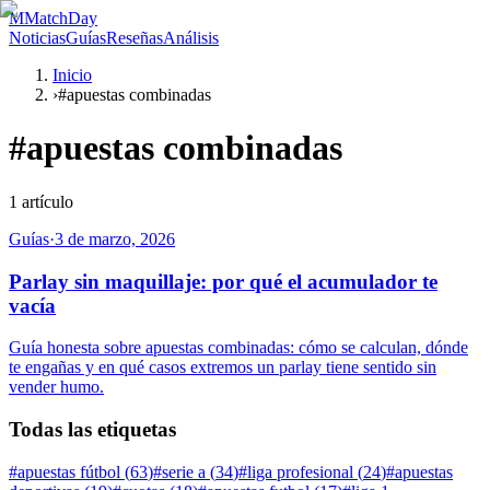
M
MatchDay
Noticias
Guías
Reseñas
Análisis
Inicio
›
#apuestas combinadas
#
apuestas combinadas
1
artículo
Guías
·
3 de marzo, 2026
Parlay sin maquillaje: por qué el acumulador te
vacía
Guía honesta sobre apuestas combinadas: cómo se calculan, dónde
te engañas y en qué casos extremos un parlay tiene sentido sin
vender humo.
Todas las etiquetas
#
apuestas fútbol
(
63
)
#
serie a
(
34
)
#
liga profesional
(
24
)
#
apuestas