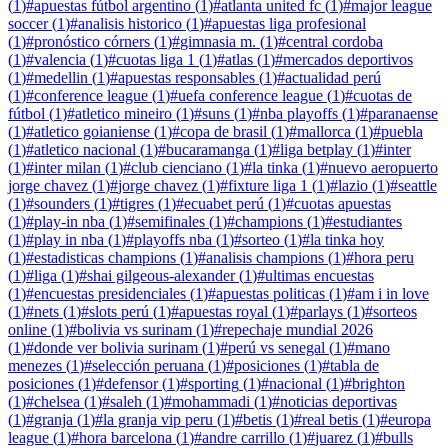
(
1
)
#
apuestas fútbol argentino
(
1
)
#
atlanta united fc
(
1
)
#
major league
soccer
(
1
)
#
analisis historico
(
1
)
#
apuestas liga profesional
(
1
)
#
pronóstico córners
(
1
)
#
gimnasia m.
(
1
)
#
central cordoba
(
1
)
#
valencia
(
1
)
#
cuotas liga 1
(
1
)
#
atlas
(
1
)
#
mercados deportivos
(
1
)
#
medellin
(
1
)
#
apuestas responsables
(
1
)
#
actualidad perú
(
1
)
#
conference league
(
1
)
#
uefa conference league
(
1
)
#
cuotas de
fútbol
(
1
)
#
atletico mineiro
(
1
)
#
suns
(
1
)
#
nba playoffs
(
1
)
#
paranaense
(
1
)
#
atletico goianiense
(
1
)
#
copa de brasil
(
1
)
#
mallorca
(
1
)
#
puebla
(
1
)
#
atletico nacional
(
1
)
#
bucaramanga
(
1
)
#
liga betplay
(
1
)
#
inter
(
1
)
#
inter milan
(
1
)
#
club cienciano
(
1
)
#
la tinka
(
1
)
#
nuevo aeropuerto
jorge chavez
(
1
)
#
jorge chavez
(
1
)
#
fixture liga 1
(
1
)
#
lazio
(
1
)
#
seattle
(
1
)
#
sounders
(
1
)
#
tigres
(
1
)
#
ecuabet perú
(
1
)
#
cuotas apuestas
(
1
)
#
play-in nba
(
1
)
#
semifinales
(
1
)
#
champions
(
1
)
#
estudiantes
(
1
)
#
play in nba
(
1
)
#
playoffs nba
(
1
)
#
sorteo
(
1
)
#
la tinka hoy
(
1
)
#
estadisticas champions
(
1
)
#
analisis champions
(
1
)
#
hora peru
(
1
)
#
liga
(
1
)
#
shai gilgeous-alexander
(
1
)
#
ultimas encuestas
(
1
)
#
encuestas presidenciales
(
1
)
#
apuestas politicas
(
1
)
#
am i in love
(
1
)
#
nets
(
1
)
#
slots perú
(
1
)
#
apuestas royal
(
1
)
#
parlays
(
1
)
#
sorteos
online
(
1
)
#
bolivia vs surinam
(
1
)
#
repechaje mundial 2026
(
1
)
#
donde ver bolivia surinam
(
1
)
#
perú vs senegal
(
1
)
#
mano
menezes
(
1
)
#
selección peruana
(
1
)
#
posiciones
(
1
)
#
tabla de
posiciones
(
1
)
#
defensor
(
1
)
#
sporting
(
1
)
#
nacional
(
1
)
#
brighton
(
1
)
#
chelsea
(
1
)
#
saleh
(
1
)
#
mohammadi
(
1
)
#
noticias deportivas
(
1
)
#
granja
(
1
)
#
la granja vip peru
(
1
)
#
betis
(
1
)
#
real betis
(
1
)
#
europa
league
(
1
)
#
hora barcelona
(
1
)
#
andre carrillo
(
1
)
#
juarez
(
1
)
#
bulls