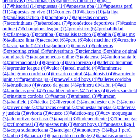
deportivas
(
19
)
#
cuotas
(
18
)
#
apuestas futbol
(
17
)
#
liga 1
(
17
)
#
historial
(
14
)
#
apuestas
(
14
)
#
apuestas nba
(
13
)
#
apuestas perú
(
11
)
#
apuestas en vivo
(
11
)
#
corners
(
10
)
#
lakers
(
10
)
#
la liga
(
9
)
#
análisis táctico
(
8
)
#
botafogo
(
7
)
#
apuestas corners
(
7
)
#
corinthians
(
7
)
#
barcelona
(
7
)
#
pronósticos deportivos
(
7
)
#
casino
online
(
7
)
#
champions league
(
7
)
#
pronóstico
(
6
)
#
probabilidad
(
6
)
#
flamengo
(
6
)
#
coritiba
(
6
)
#
analisis tactico
(
6
)
#
bahia
(
6
)
#
liga mx
(
6
)
#
alianza lima
(
6
)
#
ecuabet
(
6
)
#
peru
(
6
)
#
slot machine
(
6
)
#
cruzeiro
(
5
)
#
sao paulo
(
5
)
#
rb bragantino
(
5
)
#
lanus
(
5
)
#
palmeiras
(
5
)
#
sporting cristal
(
5
)
#
universitario
(
5
)
#
cienciano
(
5
)
#
shine original
soundtrack
(
5
)
#
tragamonedas online
(
5
)
#
platense
(
4
)
#
union santa fe
(
4
)
#
internacional
(
4
)
#
gremio
(
4
)
#
san lorenzo
(
4
)
#
atletico tucuman
(
4
)
#
premier league
(
4
)
#
valor
(
4
)
#
real madrid
(
4
)
#
fluminense
(
4
)
#
belgrano cordoba
(
4
)
#
rosario central
(
4
)
#
aldosivi
(
4
)
#
sarmiento
junin
(
4
)
#
argentinos jrs
(
4
)
#
newells old boys
(
4
)
#
talleres cordoba
(
4
)
#
brasileirao
(
4
)
#
vasco da gama
(
4
)
#
primera división
(
4
)
#
adt
(
4
)
#
noticias perú
(
4
)
#
copa libertadores
(
4
)
#
celtics
(
4
)
#
velez sarsfield
(
3
)
#
instituto cordoba
(
3
)
#
santos
(
3
)
#
mirassol
(
3
)
#
huracan
(
3
)
#
banfield
(
3
)
#
táctica
(
3
)
#
liverpool
(
3
)
#
manchester city
(
3
)
#
remo
(
3
)
#
river plate
(
3
)
#
barracas central
(
3
)
#
apuestas tarjetas
(
3
)
#
defensa
y justicia
(
3
)
#
vitoria
(
3
)
#
cusco
(
3
)
#
atletico-mg
(
3
)
#
ucv moquegua
(
3
)
#
deportivo garcilaso
(
3
)
#
napoli
(
3
)
#
independiente
(
3
)
#
fbc melgar
(
3
)
#
cf montreal
(
3
)
#
apuestas mls
(
3
)
#
sport boys
(
3
)
#
apuestas liga 1
(
3
)
#
copa sudamericana
(
3
)
#
melgar
(
3
)
#
monterrey
(
3
)
#
liga 1 perú
(
3
)
#
nba
(
3
)
#
alianza
(
3
)
#
juan pablo ii college
(
2
)
#
analisis apuestas