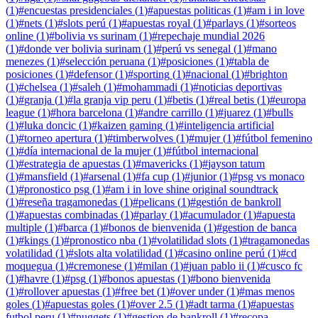
(
1
)
#
encuestas presidenciales
(
1
)
#
apuestas politicas
(
1
)
#
am i in love
(
1
)
#
nets
(
1
)
#
slots perú
(
1
)
#
apuestas royal
(
1
)
#
parlays
(
1
)
#
sorteos
online
(
1
)
#
bolivia vs surinam
(
1
)
#
repechaje mundial 2026
(
1
)
#
donde ver bolivia surinam
(
1
)
#
perú vs senegal
(
1
)
#
mano
menezes
(
1
)
#
selección peruana
(
1
)
#
posiciones
(
1
)
#
tabla de
posiciones
(
1
)
#
defensor
(
1
)
#
sporting
(
1
)
#
nacional
(
1
)
#
brighton
(
1
)
#
chelsea
(
1
)
#
saleh
(
1
)
#
mohammadi
(
1
)
#
noticias deportivas
(
1
)
#
granja
(
1
)
#
la granja vip peru
(
1
)
#
betis
(
1
)
#
real betis
(
1
)
#
europa
league
(
1
)
#
hora barcelona
(
1
)
#
andre carrillo
(
1
)
#
juarez
(
1
)
#
bulls
(
1
)
#
luka doncic
(
1
)
#
kaizen gaming
(
1
)
#
inteligencia artificial
(
1
)
#
torneo apertura
(
1
)
#
timberwolves
(
1
)
#
mujer
(
1
)
#
fútbol femenino
(
1
)
#
día internacional de la mujer
(
1
)
#
fútbol internacional
(
1
)
#
estrategia de apuestas
(
1
)
#
mavericks
(
1
)
#
jayson tatum
(
1
)
#
mansfield
(
1
)
#
arsenal
(
1
)
#
fa cup
(
1
)
#
junior
(
1
)
#
psg vs monaco
(
1
)
#
pronostico psg
(
1
)
#
am i in love shine original soundtrack
(
1
)
#
reseña tragamonedas
(
1
)
#
pelicans
(
1
)
#
gestión de bankroll
(
1
)
#
apuestas combinadas
(
1
)
#
parlay
(
1
)
#
acumulador
(
1
)
#
apuesta
multiple
(
1
)
#
barca
(
1
)
#
bonos de bienvenida
(
1
)
#
gestion de banca
(
1
)
#
kings
(
1
)
#
pronostico nba
(
1
)
#
volatilidad slots
(
1
)
#
tragamonedas
volatilidad
(
1
)
#
slots alta volatilidad
(
1
)
#
casino online perú
(
1
)
#
cd
moquegua
(
1
)
#
cremonese
(
1
)
#
milan
(
1
)
#
juan pablo ii
(
1
)
#
cusco fc
(
1
)
#
havre
(
1
)
#
psg
(
1
)
#
bonos apuestas
(
1
)
#
bono bienvenida
(
1
)
#
rollover apuestas
(
1
)
#
free bet
(
1
)
#
over under
(
1
)
#
mas menos
goles
(
1
)
#
apuestas goles
(
1
)
#
over 2.5
(
1
)
#
adt tarma
(
1
)
#
apuestas
futbol peru
(
1
)
#
nuggets
(
1
)
#
gestion de bankroll
(
1
)
#
recopa