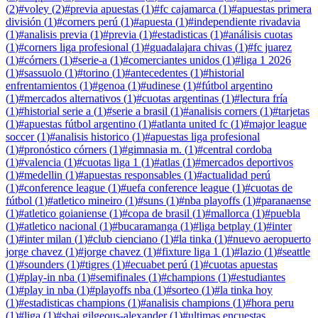
(
2
)
#
voley
(
2
)
#
previa apuestas
(
1
)
#
fc cajamarca
(
1
)
#
apuestas primera
división
(
1
)
#
corners perú
(
1
)
#
apuesta
(
1
)
#
independiente rivadavia
(
1
)
#
analisis previa
(
1
)
#
previa
(
1
)
#
estadisticas
(
1
)
#
análisis cuotas
(
1
)
#
corners liga profesional
(
1
)
#
guadalajara chivas
(
1
)
#
fc juarez
(
1
)
#
córners
(
1
)
#
serie-a
(
1
)
#
comerciantes unidos
(
1
)
#
liga 1 2026
(
1
)
#
sassuolo
(
1
)
#
torino
(
1
)
#
antecedentes
(
1
)
#
historial
enfrentamientos
(
1
)
#
genoa
(
1
)
#
udinese
(
1
)
#
fútbol argentino
(
1
)
#
mercados alternativos
(
1
)
#
cuotas argentinas
(
1
)
#
lectura fría
(
1
)
#
historial serie a
(
1
)
#
serie a brasil
(
1
)
#
analisis corners
(
1
)
#
tarjetas
(
1
)
#
apuestas fútbol argentino
(
1
)
#
atlanta united fc
(
1
)
#
major league
soccer
(
1
)
#
analisis historico
(
1
)
#
apuestas liga profesional
(
1
)
#
pronóstico córners
(
1
)
#
gimnasia m.
(
1
)
#
central cordoba
(
1
)
#
valencia
(
1
)
#
cuotas liga 1
(
1
)
#
atlas
(
1
)
#
mercados deportivos
(
1
)
#
medellin
(
1
)
#
apuestas responsables
(
1
)
#
actualidad perú
(
1
)
#
conference league
(
1
)
#
uefa conference league
(
1
)
#
cuotas de
fútbol
(
1
)
#
atletico mineiro
(
1
)
#
suns
(
1
)
#
nba playoffs
(
1
)
#
paranaense
(
1
)
#
atletico goianiense
(
1
)
#
copa de brasil
(
1
)
#
mallorca
(
1
)
#
puebla
(
1
)
#
atletico nacional
(
1
)
#
bucaramanga
(
1
)
#
liga betplay
(
1
)
#
inter
(
1
)
#
inter milan
(
1
)
#
club cienciano
(
1
)
#
la tinka
(
1
)
#
nuevo aeropuerto
jorge chavez
(
1
)
#
jorge chavez
(
1
)
#
fixture liga 1
(
1
)
#
lazio
(
1
)
#
seattle
(
1
)
#
sounders
(
1
)
#
tigres
(
1
)
#
ecuabet perú
(
1
)
#
cuotas apuestas
(
1
)
#
play-in nba
(
1
)
#
semifinales
(
1
)
#
champions
(
1
)
#
estudiantes
(
1
)
#
play in nba
(
1
)
#
playoffs nba
(
1
)
#
sorteo
(
1
)
#
la tinka hoy
(
1
)
#
estadisticas champions
(
1
)
#
analisis champions
(
1
)
#
hora peru
(
1
)
#
liga
(
1
)
#
shai gilgeous-alexander
(
1
)
#
ultimas encuestas