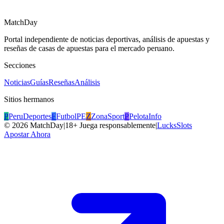
MatchDay
Portal independiente de noticias deportivas, análisis de apuestas y
reseñas de casas de apuestas para el mercado peruano.
Secciones
Noticias
Guías
Reseñas
Análisis
Sitios hermanos
P
PeruDeportes
F
FutbolPE
Z
ZonaSport
P
PelotaInfo
©
2026
MatchDay
|
18+ Juega responsablemente
|
LucksSlots
Apostar Ahora