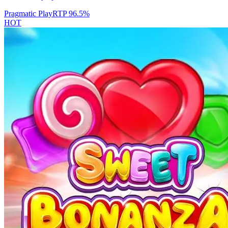
Pragmatic Play
RTP
96.5
%
HOT