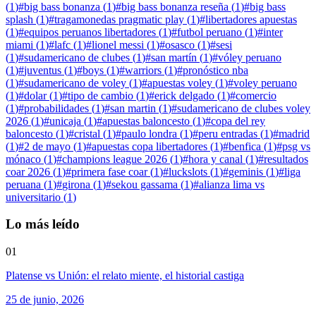
(
1
)
#
big bass bonanza
(
1
)
#
big bass bonanza reseña
(
1
)
#
big bass
splash
(
1
)
#
tragamonedas pragmatic play
(
1
)
#
libertadores apuestas
(
1
)
#
equipos peruanos libertadores
(
1
)
#
futbol peruano
(
1
)
#
inter
miami
(
1
)
#
lafc
(
1
)
#
lionel messi
(
1
)
#
osasco
(
1
)
#
sesi
(
1
)
#
sudamericano de clubes
(
1
)
#
san martín
(
1
)
#
vóley peruano
(
1
)
#
juventus
(
1
)
#
boys
(
1
)
#
warriors
(
1
)
#
pronóstico nba
(
1
)
#
sudamericano de voley
(
1
)
#
apuestas voley
(
1
)
#
voley peruano
(
1
)
#
dolar
(
1
)
#
tipo de cambio
(
1
)
#
erick delgado
(
1
)
#
comercio
(
1
)
#
probabilidades
(
1
)
#
san martin
(
1
)
#
sudamericano de clubes voley
2026
(
1
)
#
unicaja
(
1
)
#
apuestas baloncesto
(
1
)
#
copa del rey
baloncesto
(
1
)
#
cristal
(
1
)
#
paulo londra
(
1
)
#
peru entradas
(
1
)
#
madrid
(
1
)
#
2 de mayo
(
1
)
#
apuestas copa libertadores
(
1
)
#
benfica
(
1
)
#
psg vs
mónaco
(
1
)
#
champions league 2026
(
1
)
#
hora y canal
(
1
)
#
resultados
coar 2026
(
1
)
#
primera fase coar
(
1
)
#
luckslots
(
1
)
#
geminis
(
1
)
#
liga
peruana
(
1
)
#
girona
(
1
)
#
sekou gassama
(
1
)
#
alianza lima vs
universitario
(
1
)
Lo más leído
01
Platense vs Unión: el relato miente, el historial castiga
25 de junio, 2026