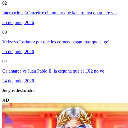
02
Internacional-Cruzeiro: el número que la narrativa no quiere ver
25 de junio, 2026
03
Vélez vs Instituto: por qué los corners pagan más que el gol
25 de junio, 2026
04
Cajamarca vs Juan Pablo II: la esquina que el 1X2 no ve
24 de junio, 2026
Juegos destacados
AD