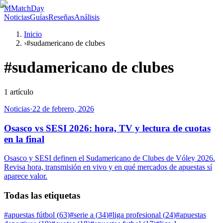
M
MatchDay
Noticias
Guías
Reseñas
Análisis
Inicio
›
#sudamericano de clubes
#
sudamericano de clubes
1
artículo
Noticias
·
22 de febrero, 2026
Osasco vs SESI 2026: hora, TV y lectura de cuotas
en la final
Osasco y SESI definen el Sudamericano de Clubes de Vóley 2026.
Revisa hora, transmisión en vivo y en qué mercados de apuestas sí
aparece valor.
Todas las etiquetas
#
apuestas fútbol
(
63
)
#
serie a
(
34
)
#
liga profesional
(
24
)
#
apuestas