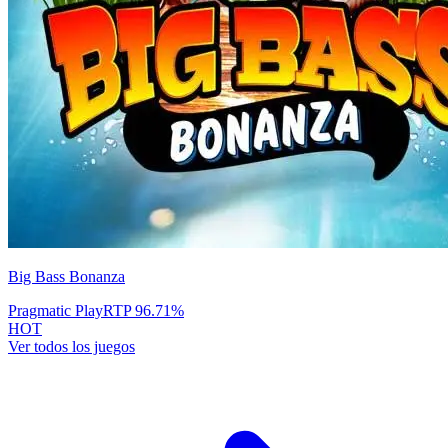
Big Bass Bonanza
Pragmatic Play
RTP
96.71
%
HOT
Ver todos los juegos