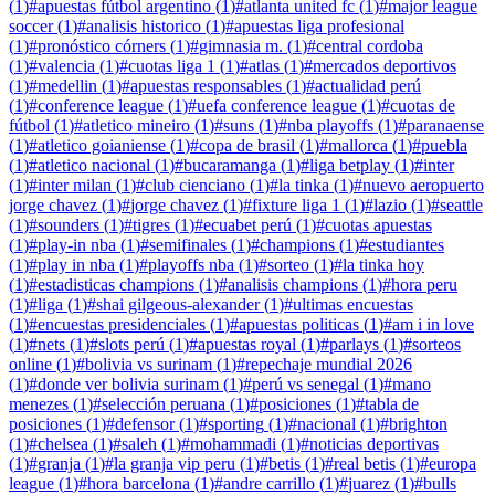
(
1
)
#
apuestas fútbol argentino
(
1
)
#
atlanta united fc
(
1
)
#
major league
soccer
(
1
)
#
analisis historico
(
1
)
#
apuestas liga profesional
(
1
)
#
pronóstico córners
(
1
)
#
gimnasia m.
(
1
)
#
central cordoba
(
1
)
#
valencia
(
1
)
#
cuotas liga 1
(
1
)
#
atlas
(
1
)
#
mercados deportivos
(
1
)
#
medellin
(
1
)
#
apuestas responsables
(
1
)
#
actualidad perú
(
1
)
#
conference league
(
1
)
#
uefa conference league
(
1
)
#
cuotas de
fútbol
(
1
)
#
atletico mineiro
(
1
)
#
suns
(
1
)
#
nba playoffs
(
1
)
#
paranaense
(
1
)
#
atletico goianiense
(
1
)
#
copa de brasil
(
1
)
#
mallorca
(
1
)
#
puebla
(
1
)
#
atletico nacional
(
1
)
#
bucaramanga
(
1
)
#
liga betplay
(
1
)
#
inter
(
1
)
#
inter milan
(
1
)
#
club cienciano
(
1
)
#
la tinka
(
1
)
#
nuevo aeropuerto
jorge chavez
(
1
)
#
jorge chavez
(
1
)
#
fixture liga 1
(
1
)
#
lazio
(
1
)
#
seattle
(
1
)
#
sounders
(
1
)
#
tigres
(
1
)
#
ecuabet perú
(
1
)
#
cuotas apuestas
(
1
)
#
play-in nba
(
1
)
#
semifinales
(
1
)
#
champions
(
1
)
#
estudiantes
(
1
)
#
play in nba
(
1
)
#
playoffs nba
(
1
)
#
sorteo
(
1
)
#
la tinka hoy
(
1
)
#
estadisticas champions
(
1
)
#
analisis champions
(
1
)
#
hora peru
(
1
)
#
liga
(
1
)
#
shai gilgeous-alexander
(
1
)
#
ultimas encuestas
(
1
)
#
encuestas presidenciales
(
1
)
#
apuestas politicas
(
1
)
#
am i in love
(
1
)
#
nets
(
1
)
#
slots perú
(
1
)
#
apuestas royal
(
1
)
#
parlays
(
1
)
#
sorteos
online
(
1
)
#
bolivia vs surinam
(
1
)
#
repechaje mundial 2026
(
1
)
#
donde ver bolivia surinam
(
1
)
#
perú vs senegal
(
1
)
#
mano
menezes
(
1
)
#
selección peruana
(
1
)
#
posiciones
(
1
)
#
tabla de
posiciones
(
1
)
#
defensor
(
1
)
#
sporting
(
1
)
#
nacional
(
1
)
#
brighton
(
1
)
#
chelsea
(
1
)
#
saleh
(
1
)
#
mohammadi
(
1
)
#
noticias deportivas
(
1
)
#
granja
(
1
)
#
la granja vip peru
(
1
)
#
betis
(
1
)
#
real betis
(
1
)
#
europa
league
(
1
)
#
hora barcelona
(
1
)
#
andre carrillo
(
1
)
#
juarez
(
1
)
#
bulls