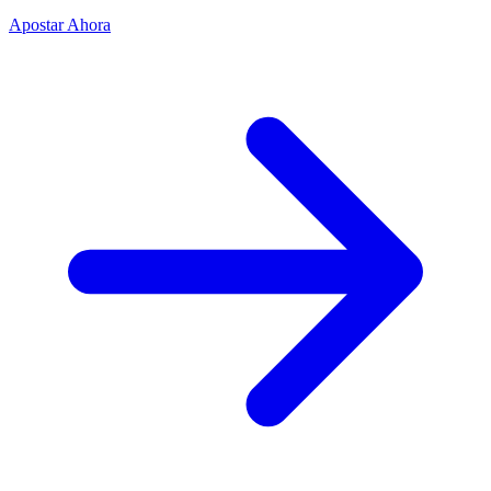
Apostar Ahora