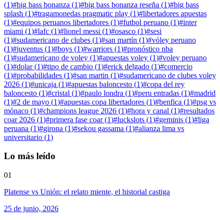
(
1
)
#
big bass bonanza
(
1
)
#
big bass bonanza reseña
(
1
)
#
big bass
splash
(
1
)
#
tragamonedas pragmatic play
(
1
)
#
libertadores apuestas
(
1
)
#
equipos peruanos libertadores
(
1
)
#
futbol peruano
(
1
)
#
inter
miami
(
1
)
#
lafc
(
1
)
#
lionel messi
(
1
)
#
osasco
(
1
)
#
sesi
(
1
)
#
sudamericano de clubes
(
1
)
#
san martín
(
1
)
#
vóley peruano
(
1
)
#
juventus
(
1
)
#
boys
(
1
)
#
warriors
(
1
)
#
pronóstico nba
(
1
)
#
sudamericano de voley
(
1
)
#
apuestas voley
(
1
)
#
voley peruano
(
1
)
#
dolar
(
1
)
#
tipo de cambio
(
1
)
#
erick delgado
(
1
)
#
comercio
(
1
)
#
probabilidades
(
1
)
#
san martin
(
1
)
#
sudamericano de clubes voley
2026
(
1
)
#
unicaja
(
1
)
#
apuestas baloncesto
(
1
)
#
copa del rey
baloncesto
(
1
)
#
cristal
(
1
)
#
paulo londra
(
1
)
#
peru entradas
(
1
)
#
madrid
(
1
)
#
2 de mayo
(
1
)
#
apuestas copa libertadores
(
1
)
#
benfica
(
1
)
#
psg vs
mónaco
(
1
)
#
champions league 2026
(
1
)
#
hora y canal
(
1
)
#
resultados
coar 2026
(
1
)
#
primera fase coar
(
1
)
#
luckslots
(
1
)
#
geminis
(
1
)
#
liga
peruana
(
1
)
#
girona
(
1
)
#
sekou gassama
(
1
)
#
alianza lima vs
universitario
(
1
)
Lo más leído
01
Platense vs Unión: el relato miente, el historial castiga
25 de junio, 2026