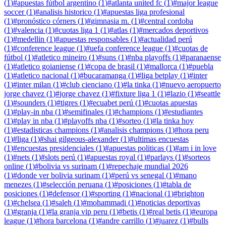
(
1
)
#
apuestas fútbol argentino
(
1
)
#
atlanta united fc
(
1
)
#
major league
soccer
(
1
)
#
analisis historico
(
1
)
#
apuestas liga profesional
(
1
)
#
pronóstico córners
(
1
)
#
gimnasia m.
(
1
)
#
central cordoba
(
1
)
#
valencia
(
1
)
#
cuotas liga 1
(
1
)
#
atlas
(
1
)
#
mercados deportivos
(
1
)
#
medellin
(
1
)
#
apuestas responsables
(
1
)
#
actualidad perú
(
1
)
#
conference league
(
1
)
#
uefa conference league
(
1
)
#
cuotas de
fútbol
(
1
)
#
atletico mineiro
(
1
)
#
suns
(
1
)
#
nba playoffs
(
1
)
#
paranaense
(
1
)
#
atletico goianiense
(
1
)
#
copa de brasil
(
1
)
#
mallorca
(
1
)
#
puebla
(
1
)
#
atletico nacional
(
1
)
#
bucaramanga
(
1
)
#
liga betplay
(
1
)
#
inter
(
1
)
#
inter milan
(
1
)
#
club cienciano
(
1
)
#
la tinka
(
1
)
#
nuevo aeropuerto
jorge chavez
(
1
)
#
jorge chavez
(
1
)
#
fixture liga 1
(
1
)
#
lazio
(
1
)
#
seattle
(
1
)
#
sounders
(
1
)
#
tigres
(
1
)
#
ecuabet perú
(
1
)
#
cuotas apuestas
(
1
)
#
play-in nba
(
1
)
#
semifinales
(
1
)
#
champions
(
1
)
#
estudiantes
(
1
)
#
play in nba
(
1
)
#
playoffs nba
(
1
)
#
sorteo
(
1
)
#
la tinka hoy
(
1
)
#
estadisticas champions
(
1
)
#
analisis champions
(
1
)
#
hora peru
(
1
)
#
liga
(
1
)
#
shai gilgeous-alexander
(
1
)
#
ultimas encuestas
(
1
)
#
encuestas presidenciales
(
1
)
#
apuestas politicas
(
1
)
#
am i in love
(
1
)
#
nets
(
1
)
#
slots perú
(
1
)
#
apuestas royal
(
1
)
#
parlays
(
1
)
#
sorteos
online
(
1
)
#
bolivia vs surinam
(
1
)
#
repechaje mundial 2026
(
1
)
#
donde ver bolivia surinam
(
1
)
#
perú vs senegal
(
1
)
#
mano
menezes
(
1
)
#
selección peruana
(
1
)
#
posiciones
(
1
)
#
tabla de
posiciones
(
1
)
#
defensor
(
1
)
#
sporting
(
1
)
#
nacional
(
1
)
#
brighton
(
1
)
#
chelsea
(
1
)
#
saleh
(
1
)
#
mohammadi
(
1
)
#
noticias deportivas
(
1
)
#
granja
(
1
)
#
la granja vip peru
(
1
)
#
betis
(
1
)
#
real betis
(
1
)
#
europa
league
(
1
)
#
hora barcelona
(
1
)
#
andre carrillo
(
1
)
#
juarez
(
1
)
#
bulls