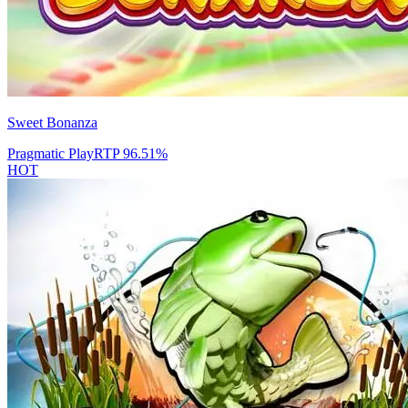
Sweet Bonanza
Pragmatic Play
RTP
96.51
%
HOT