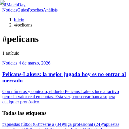
M
MatchDay
Noticias
Guías
Reseñas
Análisis
Inicio
›
#pelicans
#
pelicans
1
artículo
Noticias
·
4 de marzo, 2026
Pelicans-Lakers: la mejor jugada hoy es no entrar al
mercado
Con números y contexto, el duelo Pelicans-Lakers luce atractivo
pero sin valor real en cuotas. Esta vez, conservar banca supera
cualquier pronóstico.
Todas las etiquetas
#
apuestas fútbol
(
63
)
#
serie a
(
34
)
#
liga profesional
(
24
)
#
apuestas