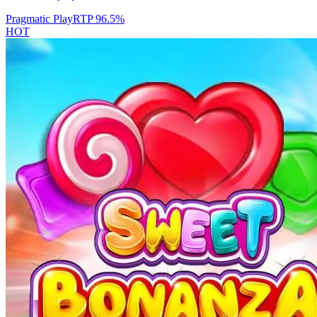
Pragmatic Play
RTP
96.5
%
HOT