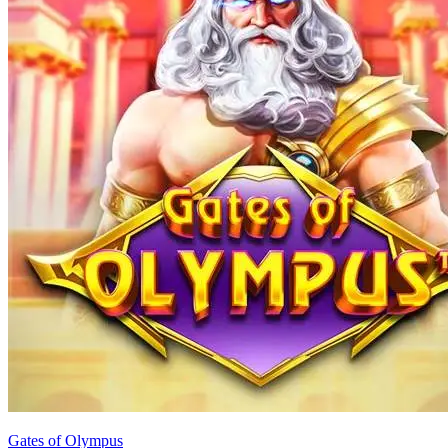
Gates of Olympus