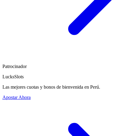
Patrocinador
LucksSlots
Las mejores cuotas y bonos de bienvenida en Perú.
Apostar Ahora