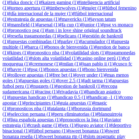
(
1
)
#
luka doncic
(
1
)
#
kaizen gaming
(
1
)
#
inteligencia artificial
(
1
)
#
torneo apertura
(
1
)
#
timberwolves
(
1
)
#
mujer
(
1
)
#
fútbol femenino
(
1
)
#
día internacional de la mujer
(
1
)
#
fútbol internacional
(
1
)
#
estrategia de apuestas
(
1
)
#
mavericks
(
1
)
#
jayson tatum
(
1
)
#
mansfield
(
1
)
#
arsenal
(
1
)
#
fa cup
(
1
)
#
junior
(
1
)
#
psg vs monaco
(
1
)
#
pronostico psg
(
1
)
#
am i in love shine original soundtrack
(
1
)
#
reseña tragamonedas
(
1
)
#
pelicans
(
1
)
#
gestión de bankroll
(
1
)
#
apuestas combinadas
(
1
)
#
parlay
(
1
)
#
acumulador
(
1
)
#
apuesta
multiple
(
1
)
#
barca
(
1
)
#
bonos de bienvenida
(
1
)
#
gestion de banca
(
1
)
#
kings
(
1
)
#
pronostico nba
(
1
)
#
volatilidad slots
(
1
)
#
tragamonedas
volatilidad
(
1
)
#
slots alta volatilidad
(
1
)
#
casino online perú
(
1
)
#
cd
moquegua
(
1
)
#
cremonese
(
1
)
#
milan
(
1
)
#
juan pablo ii
(
1
)
#
cusco fc
(
1
)
#
havre
(
1
)
#
psg
(
1
)
#
bonos apuestas
(
1
)
#
bono bienvenida
(
1
)
#
rollover apuestas
(
1
)
#
free bet
(
1
)
#
over under
(
1
)
#
mas menos
goles
(
1
)
#
apuestas goles
(
1
)
#
over 2.5
(
1
)
#
adt tarma
(
1
)
#
apuestas
futbol peru
(
1
)
#
nuggets
(
1
)
#
gestion de bankroll
(
1
)
#
recopa
sudamericana
(
1
)
#
racing
(
1
)
#
rivadavia
(
1
)
#
handicap asiatico
(
1
)
#
apuestas handicap
(
1
)
#
handicap 0.5
(
1
)
#
handicap -1
(
1
)
#
como
apostar
(
1
)
#
principiantes
(
1
)
#
guia apuestas
(
1
)
#
magic
(
1
)
#
pronosticos nba
(
1
)
#
atalanta
(
1
)
#
borussia dortmund
(
1
)
#
seleccion peruana
(
1
)
#
peru eliminatorias
(
1
)
#
blanquirroja
(
1
)
#
liga española apuestas
(
1
)
#
pronosticos la liga
(
1
)
#
aviator
estrategia
(
1
)
#
crash game
(
1
)
#
jetx
(
1
)
#
juego aviator
(
1
)
#
deportivo
binacional
(
1
)
#
fútbol peruano
(
1
)
#
sweet bonanza
(
1
)
#
sweet
bonanza reseña
(
1
)
#
sweet bonanza rtp
(
1
)
#
slots pragmatic play