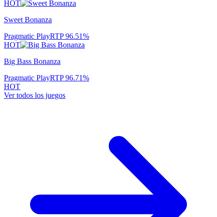
HOT
Sweet Bonanza
Pragmatic Play
RTP
96.51
%
HOT
Big Bass Bonanza
Pragmatic Play
RTP
96.71
%
HOT
Ver todos los juegos