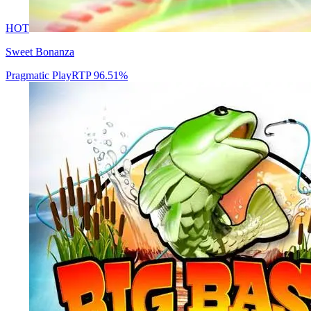
HOT
Sweet Bonanza
Pragmatic Play
RTP
96.51
%