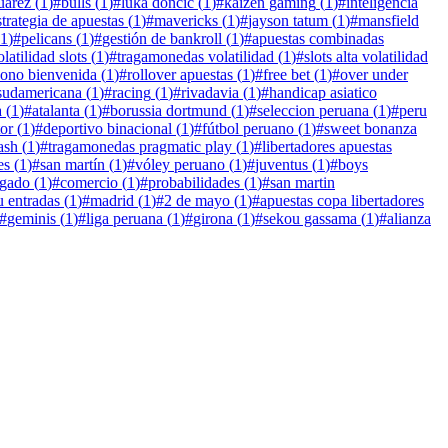
uarez
(
1
)
#
bulls
(
1
)
#
luka doncic
(
1
)
#
kaizen gaming
(
1
)
#
inteligencia
strategia de apuestas
(
1
)
#
mavericks
(
1
)
#
jayson tatum
(
1
)
#
mansfield
1
)
#
pelicans
(
1
)
#
gestión de bankroll
(
1
)
#
apuestas combinadas
olatilidad slots
(
1
)
#
tragamonedas volatilidad
(
1
)
#
slots alta volatilidad
ono bienvenida
(
1
)
#
rollover apuestas
(
1
)
#
free bet
(
1
)
#
over under
sudamericana
(
1
)
#
racing
(
1
)
#
rivadavia
(
1
)
#
handicap asiatico
a
(
1
)
#
atalanta
(
1
)
#
borussia dortmund
(
1
)
#
seleccion peruana
(
1
)
#
peru
tor
(
1
)
#
deportivo binacional
(
1
)
#
fútbol peruano
(
1
)
#
sweet bonanza
ash
(
1
)
#
tragamonedas pragmatic play
(
1
)
#
libertadores apuestas
es
(
1
)
#
san martín
(
1
)
#
vóley peruano
(
1
)
#
juventus
(
1
)
#
boys
lgado
(
1
)
#
comercio
(
1
)
#
probabilidades
(
1
)
#
san martin
u entradas
(
1
)
#
madrid
(
1
)
#
2 de mayo
(
1
)
#
apuestas copa libertadores
#
geminis
(
1
)
#
liga peruana
(
1
)
#
girona
(
1
)
#
sekou gassama
(
1
)
#
alianza