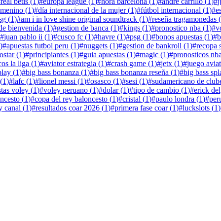
#
real betis
(
1
)
#
europa league
(
1
)
#
hora barcelona
(
1
)
#
andre carrillo
(
1
)
#
j
femenino
(
1
)
#
día internacional de la mujer
(
1
)
#
fútbol internacional
(
1
)
#
e
sg
(
1
)
#
am i in love shine original soundtrack
(
1
)
#
reseña tragamonedas
(
de bienvenida
(
1
)
#
gestion de banca
(
1
)
#
kings
(
1
)
#
pronostico nba
(
1
)
#
v
#
juan pablo ii
(
1
)
#
cusco fc
(
1
)
#
havre
(
1
)
#
psg
(
1
)
#
bonos apuestas
(
1
)
#
b
)
#
apuestas futbol peru
(
1
)
#
nuggets
(
1
)
#
gestion de bankroll
(
1
)
#
recopa 
ostar
(
1
)
#
principiantes
(
1
)
#
guia apuestas
(
1
)
#
magic
(
1
)
#
pronosticos nb
os la liga
(
1
)
#
aviator estrategia
(
1
)
#
crash game
(
1
)
#
jetx
(
1
)
#
juego avia
play
(
1
)
#
big bass bonanza
(
1
)
#
big bass bonanza reseña
(
1
)
#
big bass spl
(
1
)
#
lafc
(
1
)
#
lionel messi
(
1
)
#
osasco
(
1
)
#
sesi
(
1
)
#
sudamericano de club
tas voley
(
1
)
#
voley peruano
(
1
)
#
dolar
(
1
)
#
tipo de cambio
(
1
)
#
erick de
oncesto
(
1
)
#
copa del rey baloncesto
(
1
)
#
cristal
(
1
)
#
paulo londra
(
1
)
#
per
y canal
(
1
)
#
resultados coar 2026
(
1
)
#
primera fase coar
(
1
)
#
luckslots
(
1
)