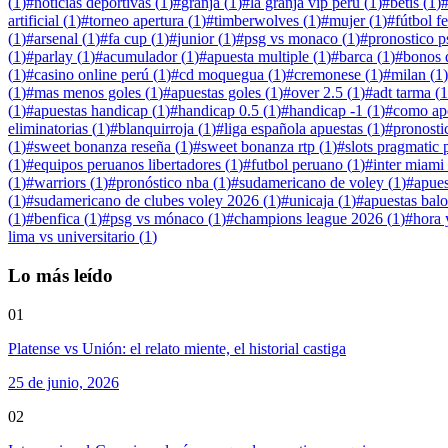
(
1
)
#
noticias deportivas
(
1
)
#
granja
(
1
)
#
la granja vip peru
(
1
)
#
betis
(
1
)
artificial
(
1
)
#
torneo apertura
(
1
)
#
timberwolves
(
1
)
#
mujer
(
1
)
#
fútbol 
(
1
)
#
arsenal
(
1
)
#
fa cup
(
1
)
#
junior
(
1
)
#
psg vs monaco
(
1
)
#
pronostico p
(
1
)
#
parlay
(
1
)
#
acumulador
(
1
)
#
apuesta multiple
(
1
)
#
barca
(
1
)
#
bonos 
(
1
)
#
casino online perú
(
1
)
#
cd moquegua
(
1
)
#
cremonese
(
1
)
#
milan
(
1
)
(
1
)
#
mas menos goles
(
1
)
#
apuestas goles
(
1
)
#
over 2.5
(
1
)
#
adt tarma
(
1
(
1
)
#
apuestas handicap
(
1
)
#
handicap 0.5
(
1
)
#
handicap -1
(
1
)
#
como ap
eliminatorias
(
1
)
#
blanquirroja
(
1
)
#
liga española apuestas
(
1
)
#
pronostic
(
1
)
#
sweet bonanza reseña
(
1
)
#
sweet bonanza rtp
(
1
)
#
slots pragmatic 
(
1
)
#
equipos peruanos libertadores
(
1
)
#
futbol peruano
(
1
)
#
inter miami
(
1
)
#
warriors
(
1
)
#
pronóstico nba
(
1
)
#
sudamericano de voley
(
1
)
#
apues
(
1
)
#
sudamericano de clubes voley 2026
(
1
)
#
unicaja
(
1
)
#
apuestas bal
(
1
)
#
benfica
(
1
)
#
psg vs mónaco
(
1
)
#
champions league 2026
(
1
)
#
hora 
lima vs universitario
(
1
)
Lo más leído
01
Platense vs Unión: el relato miente, el historial castiga
25 de junio, 2026
02