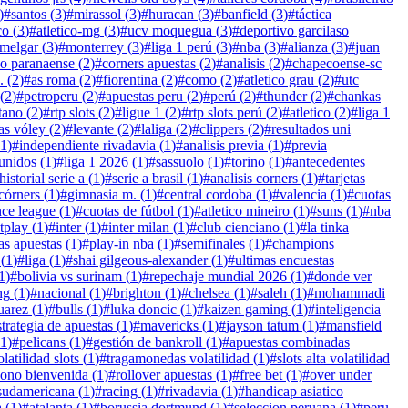
)
#
santos
(
3
)
#
mirassol
(
3
)
#
huracan
(
3
)
#
banfield
(
3
)
#
táctica
co
(
3
)
#
atletico-mg
(
3
)
#
ucv moquegua
(
3
)
#
deportivo garcilaso
melgar
(
3
)
#
monterrey
(
3
)
#
liga 1 perú
(
3
)
#
nba
(
3
)
#
alianza
(
3
)
#
juan
ico paranaense
(
2
)
#
corners apuestas
(
2
)
#
analisis
(
2
)
#
chapecoense-sc
.
(
2
)
#
as roma
(
2
)
#
fiorentina
(
2
)
#
como
(
2
)
#
atletico grau
(
2
)
#
utc
(
2
)
#
petroperu
(
2
)
#
apuestas peru
(
2
)
#
perú
(
2
)
#
thunder
(
2
)
#
chankas
tano
(
2
)
#
rtp slots
(
2
)
#
ligue 1
(
2
)
#
rtp slots perú
(
2
)
#
atletico
(
2
)
#
liga 1
as vóley
(
2
)
#
levante
(
2
)
#
laliga
(
2
)
#
clippers
(
2
)
#
resultados uni
1
)
#
independiente rivadavia
(
1
)
#
analisis previa
(
1
)
#
previa
unidos
(
1
)
#
liga 1 2026
(
1
)
#
sassuolo
(
1
)
#
torino
(
1
)
#
antecedentes
historial serie a
(
1
)
#
serie a brasil
(
1
)
#
analisis corners
(
1
)
#
tarjetas
córners
(
1
)
#
gimnasia m.
(
1
)
#
central cordoba
(
1
)
#
valencia
(
1
)
#
cuotas
nce league
(
1
)
#
cuotas de fútbol
(
1
)
#
atletico mineiro
(
1
)
#
suns
(
1
)
#
nba
etplay
(
1
)
#
inter
(
1
)
#
inter milan
(
1
)
#
club cienciano
(
1
)
#
la tinka
as apuestas
(
1
)
#
play-in nba
(
1
)
#
semifinales
(
1
)
#
champions
(
1
)
#
liga
(
1
)
#
shai gilgeous-alexander
(
1
)
#
ultimas encuestas
1
)
#
bolivia vs surinam
(
1
)
#
repechaje mundial 2026
(
1
)
#
donde ver
ng
(
1
)
#
nacional
(
1
)
#
brighton
(
1
)
#
chelsea
(
1
)
#
saleh
(
1
)
#
mohammadi
uarez
(
1
)
#
bulls
(
1
)
#
luka doncic
(
1
)
#
kaizen gaming
(
1
)
#
inteligencia
strategia de apuestas
(
1
)
#
mavericks
(
1
)
#
jayson tatum
(
1
)
#
mansfield
1
)
#
pelicans
(
1
)
#
gestión de bankroll
(
1
)
#
apuestas combinadas
olatilidad slots
(
1
)
#
tragamonedas volatilidad
(
1
)
#
slots alta volatilidad
ono bienvenida
(
1
)
#
rollover apuestas
(
1
)
#
free bet
(
1
)
#
over under
sudamericana
(
1
)
#
racing
(
1
)
#
rivadavia
(
1
)
#
handicap asiatico
a
(
1
)
#
atalanta
(
1
)
#
borussia dortmund
(
1
)
#
seleccion peruana
(
1
)
#
peru