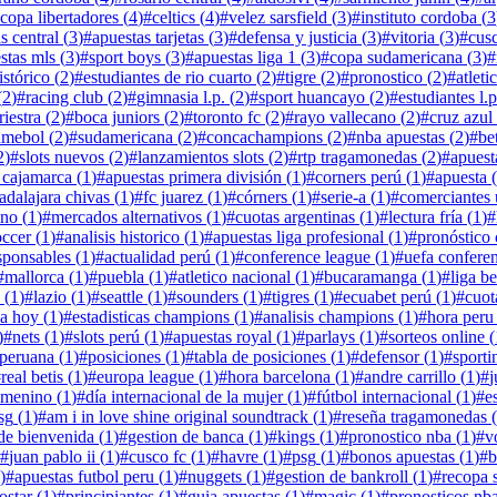
copa libertadores
(
4
)
#
celtics
(
4
)
#
velez sarsfield
(
3
)
#
instituto cordoba
(
3
s central
(
3
)
#
apuestas tarjetas
(
3
)
#
defensa y justicia
(
3
)
#
vitoria
(
3
)
#
cus
stas mls
(
3
)
#
sport boys
(
3
)
#
apuestas liga 1
(
3
)
#
copa sudamericana
(
3
)
#
istórico
(
2
)
#
estudiantes de rio cuarto
(
2
)
#
tigre
(
2
)
#
pronostico
(
2
)
#
atlet
(
2
)
#
racing club
(
2
)
#
gimnasia l.p.
(
2
)
#
sport huancayo
(
2
)
#
estudiantes l.p
riestra
(
2
)
#
boca juniors
(
2
)
#
toronto fc
(
2
)
#
rayo vallecano
(
2
)
#
cruz azul
nmebol
(
2
)
#
sudamericana
(
2
)
#
concachampions
(
2
)
#
nba apuestas
(
2
)
#
be
2
)
#
slots nuevos
(
2
)
#
lanzamientos slots
(
2
)
#
rtp tragamonedas
(
2
)
#
apuest
 cajamarca
(
1
)
#
apuestas primera división
(
1
)
#
corners perú
(
1
)
#
apuesta
(
adalajara chivas
(
1
)
#
fc juarez
(
1
)
#
córners
(
1
)
#
serie-a
(
1
)
#
comerciantes 
ino
(
1
)
#
mercados alternativos
(
1
)
#
cuotas argentinas
(
1
)
#
lectura fría
(
1
)
#
occer
(
1
)
#
analisis historico
(
1
)
#
apuestas liga profesional
(
1
)
#
pronóstico 
sponsables
(
1
)
#
actualidad perú
(
1
)
#
conference league
(
1
)
#
uefa confere
#
mallorca
(
1
)
#
puebla
(
1
)
#
atletico nacional
(
1
)
#
bucaramanga
(
1
)
#
liga b
(
1
)
#
lazio
(
1
)
#
seattle
(
1
)
#
sounders
(
1
)
#
tigres
(
1
)
#
ecuabet perú
(
1
)
#
cuot
ka hoy
(
1
)
#
estadisticas champions
(
1
)
#
analisis champions
(
1
)
#
hora peru
)
#
nets
(
1
)
#
slots perú
(
1
)
#
apuestas royal
(
1
)
#
parlays
(
1
)
#
sorteos online
(
 peruana
(
1
)
#
posiciones
(
1
)
#
tabla de posiciones
(
1
)
#
defensor
(
1
)
#
sporti
#
real betis
(
1
)
#
europa league
(
1
)
#
hora barcelona
(
1
)
#
andre carrillo
(
1
)
#
j
femenino
(
1
)
#
día internacional de la mujer
(
1
)
#
fútbol internacional
(
1
)
#
e
sg
(
1
)
#
am i in love shine original soundtrack
(
1
)
#
reseña tragamonedas
(
de bienvenida
(
1
)
#
gestion de banca
(
1
)
#
kings
(
1
)
#
pronostico nba
(
1
)
#
v
#
juan pablo ii
(
1
)
#
cusco fc
(
1
)
#
havre
(
1
)
#
psg
(
1
)
#
bonos apuestas
(
1
)
#
b
)
#
apuestas futbol peru
(
1
)
#
nuggets
(
1
)
#
gestion de bankroll
(
1
)
#
recopa 
ostar
(
1
)
#
principiantes
(
1
)
#
guia apuestas
(
1
)
#
magic
(
1
)
#
pronosticos nb