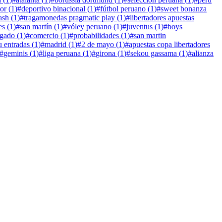
tor
(
1
)
#
deportivo binacional
(
1
)
#
fútbol peruano
(
1
)
#
sweet bonanza
ash
(
1
)
#
tragamonedas pragmatic play
(
1
)
#
libertadores apuestas
es
(
1
)
#
san martín
(
1
)
#
vóley peruano
(
1
)
#
juventus
(
1
)
#
boys
lgado
(
1
)
#
comercio
(
1
)
#
probabilidades
(
1
)
#
san martin
u entradas
(
1
)
#
madrid
(
1
)
#
2 de mayo
(
1
)
#
apuestas copa libertadores
#
geminis
(
1
)
#
liga peruana
(
1
)
#
girona
(
1
)
#
sekou gassama
(
1
)
#
alianza