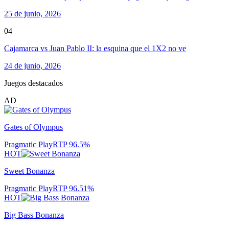
25 de junio, 2026
04
Cajamarca vs Juan Pablo II: la esquina que el 1X2 no ve
24 de junio, 2026
Juegos destacados
AD
Gates of Olympus
Pragmatic Play
RTP
96.5
%
HOT
Sweet Bonanza
Pragmatic Play
RTP
96.51
%
HOT
Big Bass Bonanza