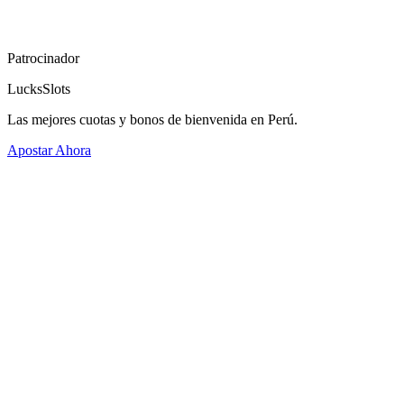
Patrocinador
LucksSlots
Las mejores cuotas y bonos de bienvenida en Perú.
Apostar Ahora