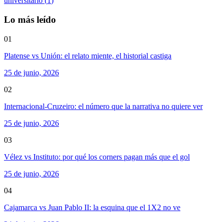
universitario
(
1
)
Lo más leído
01
Platense vs Unión: el relato miente, el historial castiga
25 de junio, 2026
02
Internacional-Cruzeiro: el número que la narrativa no quiere ver
25 de junio, 2026
03
Vélez vs Instituto: por qué los corners pagan más que el gol
25 de junio, 2026
04
Cajamarca vs Juan Pablo II: la esquina que el 1X2 no ve