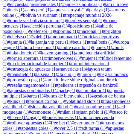
(
1
)
#
encuestas presidenciales
(
1
)
#
apuestas politicas
(
1
)
#
am i in love
(
1
)
#
nets
(
1
)
#
slots perú
(
1
)
#
apuestas royal
(
1
)
#
parlays
(
1
)
#
sorteos
online
(
1
)
#
bolivia vs surinam
(
1
)
#
repechaje mundial 2026
(
1
)
#
donde ver bolivia surinam
(
1
)
#
perú vs senegal
(
1
)
#
mano
menezes
(
1
)
#
selección peruana
(
1
)
#
posiciones
(
1
)
#
tabla de
posiciones
(
1
)
#
defensor
(
1
)
#
sporting
(
1
)
#
nacional
(
1
)
#
brighton
(
1
)
#
chelsea
(
1
)
#
saleh
(
1
)
#
mohammadi
(
1
)
#
noticias deportivas
(
1
)
#
granja
(
1
)
#
la granja vip peru
(
1
)
#
betis
(
1
)
#
real betis
(
1
)
#
europa
league
(
1
)
#
hora barcelona
(
1
)
#
andre carrillo
(
1
)
#
juarez
(
1
)
#
bulls
(
1
)
#
luka doncic
(
1
)
#
kaizen gaming
(
1
)
#
inteligencia artificial
(
1
)
#
torneo apertura
(
1
)
#
timberwolves
(
1
)
#
mujer
(
1
)
#
fútbol femenino
(
1
)
#
día internacional de la mujer
(
1
)
#
fútbol internacional
(
1
)
#
estrategia de apuestas
(
1
)
#
mavericks
(
1
)
#
jayson tatum
(
1
)
#
mansfield
(
1
)
#
arsenal
(
1
)
#
fa cup
(
1
)
#
junior
(
1
)
#
psg vs monaco
(
1
)
#
pronostico psg
(
1
)
#
am i in love shine original soundtrack
(
1
)
#
reseña tragamonedas
(
1
)
#
pelicans
(
1
)
#
gestión de bankroll
(
1
)
#
apuestas combinadas
(
1
)
#
parlay
(
1
)
#
acumulador
(
1
)
#
apuesta
multiple
(
1
)
#
barca
(
1
)
#
bonos de bienvenida
(
1
)
#
gestion de banca
(
1
)
#
kings
(
1
)
#
pronostico nba
(
1
)
#
volatilidad slots
(
1
)
#
tragamonedas
volatilidad
(
1
)
#
slots alta volatilidad
(
1
)
#
casino online perú
(
1
)
#
cd
moquegua
(
1
)
#
cremonese
(
1
)
#
milan
(
1
)
#
juan pablo ii
(
1
)
#
cusco fc
(
1
)
#
havre
(
1
)
#
psg
(
1
)
#
bonos apuestas
(
1
)
#
bono bienvenida
(
1
)
#
rollover apuestas
(
1
)
#
free bet
(
1
)
#
over under
(
1
)
#
mas menos
goles
(
1
)
#
apuestas goles
(
1
)
#
over 2.5
(
1
)
#
adt tarma
(
1
)
#
apuestas
futbol peru
(
1
)
#
nuggets
(
1
)
#
gestion de bankroll
(
1
)
#
recopa