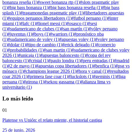
bonanza reseña
(
1
)
#
sweet bonanza rtp
(
1
)
#
slots pragmatic play
(
1
)
#
big bass bonanza
(
1
)
#
big bass bonanza reseña
(
1
)
#
big bass
splash
(
1
)
#
tragamonedas pragmatic play
(
1
)
#
libertadores apuestas
(
1
)
#
equipos peruanos libertadores
(
1
)
#
futbol peruano
(
1
)
#
inter
miami
(
1
)
#
lafc
(
1
)
#
lionel messi
(
1
)
#
osasco
(
1
)
#
sesi
(
1
)
#
sudamericano de clubes
(
1
)
#
san martín
(
1
)
#
vóley peruano
(
1
)
#
juventus
(
1
)
#
boys
(
1
)
#
warriors
(
1
)
#
pronóstico nba
(
1
)
#
sudamericano de voley
(
1
)
#
apuestas voley
(
1
)
#
voley peruano
(
1
)
#
dolar
(
1
)
#
tipo de cambio
(
1
)
#
erick delgado
(
1
)
#
comercio
(
1
)
#
probabilidades
(
1
)
#
san martin
(
1
)
#
sudamericano de clubes voley
2026
(
1
)
#
unicaja
(
1
)
#
apuestas baloncesto
(
1
)
#
copa del rey
baloncesto
(
1
)
#
cristal
(
1
)
#
paulo londra
(
1
)
#
peru entradas
(
1
)
#
madrid
(
1
)
#
2 de mayo
(
1
)
#
apuestas copa libertadores
(
1
)
#
benfica
(
1
)
#
psg vs
mónaco
(
1
)
#
champions league 2026
(
1
)
#
hora y canal
(
1
)
#
resultados
coar 2026
(
1
)
#
primera fase coar
(
1
)
#
luckslots
(
1
)
#
geminis
(
1
)
#
liga
peruana
(
1
)
#
girona
(
1
)
#
sekou gassama
(
1
)
#
alianza lima vs
universitario
(
1
)
Lo más leído
01
Platense vs Unión: el relato miente, el historial castiga
25 de junio, 2026