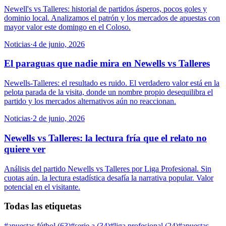
Newell's vs Talleres: historial de partidos ásperos, pocos goles y
dominio local. Analizamos el patrón y los mercados de apuestas con
mayor valor este domingo en el Coloso.
Noticias
·
4 de junio, 2026
El paraguas que nadie mira en Newells vs Talleres
Newells-Talleres: el resultado es ruido. El verdadero valor está en la
pelota parada de la visita, donde un nombre propio desequilibra el
partido y los mercados alternativos aún no reaccionan.
Noticias
·
2 de junio, 2026
Newells vs Talleres: la lectura fría que el relato no
quiere ver
Análisis del partido Newells vs Talleres por Liga Profesional. Sin
cuotas aún, la lectura estadística desafía la narrativa popular. Valor
potencial en el visitante.
Todas las etiquetas
#
apuestas fútbol
(
63
)
#
serie a
(
34
)
#
liga profesional
(
24
)
#
apuestas