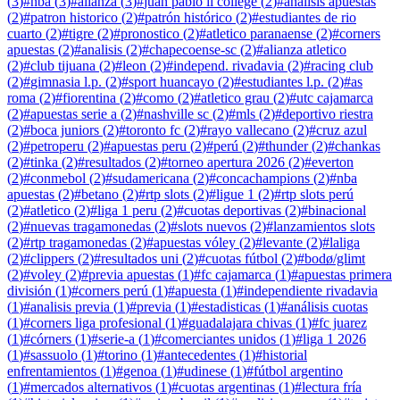
(
3
)
#
nba
(
3
)
#
alianza
(
3
)
#
juan pablo ii college
(
2
)
#
analisis apuestas
(
2
)
#
patron historico
(
2
)
#
patrón histórico
(
2
)
#
estudiantes de rio
cuarto
(
2
)
#
tigre
(
2
)
#
pronostico
(
2
)
#
atletico paranaense
(
2
)
#
corners
apuestas
(
2
)
#
analisis
(
2
)
#
chapecoense-sc
(
2
)
#
alianza atletico
(
2
)
#
club tijuana
(
2
)
#
leon
(
2
)
#
independ. rivadavia
(
2
)
#
racing club
(
2
)
#
gimnasia l.p.
(
2
)
#
sport huancayo
(
2
)
#
estudiantes l.p.
(
2
)
#
as
roma
(
2
)
#
fiorentina
(
2
)
#
como
(
2
)
#
atletico grau
(
2
)
#
utc cajamarca
(
2
)
#
apuestas serie a
(
2
)
#
nashville sc
(
2
)
#
mls
(
2
)
#
deportivo riestra
(
2
)
#
boca juniors
(
2
)
#
toronto fc
(
2
)
#
rayo vallecano
(
2
)
#
cruz azul
(
2
)
#
petroperu
(
2
)
#
apuestas peru
(
2
)
#
perú
(
2
)
#
thunder
(
2
)
#
chankas
(
2
)
#
tinka
(
2
)
#
resultados
(
2
)
#
torneo apertura 2026
(
2
)
#
everton
(
2
)
#
conmebol
(
2
)
#
sudamericana
(
2
)
#
concachampions
(
2
)
#
nba
apuestas
(
2
)
#
betano
(
2
)
#
rtp slots
(
2
)
#
ligue 1
(
2
)
#
rtp slots perú
(
2
)
#
atletico
(
2
)
#
liga 1 peru
(
2
)
#
cuotas deportivas
(
2
)
#
binacional
(
2
)
#
nuevas tragamonedas
(
2
)
#
slots nuevos
(
2
)
#
lanzamientos slots
(
2
)
#
rtp tragamonedas
(
2
)
#
apuestas vóley
(
2
)
#
levante
(
2
)
#
laliga
(
2
)
#
clippers
(
2
)
#
resultados uni
(
2
)
#
cuotas fútbol
(
2
)
#
bodø/glimt
(
2
)
#
voley
(
2
)
#
previa apuestas
(
1
)
#
fc cajamarca
(
1
)
#
apuestas primera
división
(
1
)
#
corners perú
(
1
)
#
apuesta
(
1
)
#
independiente rivadavia
(
1
)
#
analisis previa
(
1
)
#
previa
(
1
)
#
estadisticas
(
1
)
#
análisis cuotas
(
1
)
#
corners liga profesional
(
1
)
#
guadalajara chivas
(
1
)
#
fc juarez
(
1
)
#
córners
(
1
)
#
serie-a
(
1
)
#
comerciantes unidos
(
1
)
#
liga 1 2026
(
1
)
#
sassuolo
(
1
)
#
torino
(
1
)
#
antecedentes
(
1
)
#
historial
enfrentamientos
(
1
)
#
genoa
(
1
)
#
udinese
(
1
)
#
fútbol argentino
(
1
)
#
mercados alternativos
(
1
)
#
cuotas argentinas
(
1
)
#
lectura fría