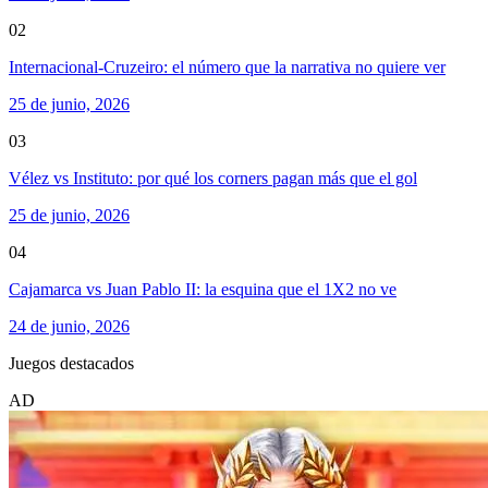
02
Internacional-Cruzeiro: el número que la narrativa no quiere ver
25 de junio, 2026
03
Vélez vs Instituto: por qué los corners pagan más que el gol
25 de junio, 2026
04
Cajamarca vs Juan Pablo II: la esquina que el 1X2 no ve
24 de junio, 2026
Juegos destacados
AD