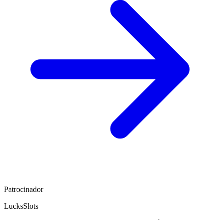
Patrocinador
LucksSlots