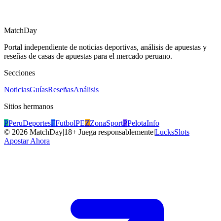
MatchDay
Portal independiente de noticias deportivas, análisis de apuestas y
reseñas de casas de apuestas para el mercado peruano.
Secciones
Noticias
Guías
Reseñas
Análisis
Sitios hermanos
P
PeruDeportes
F
FutbolPE
Z
ZonaSport
P
PelotaInfo
©
2026
MatchDay
|
18+ Juega responsablemente
|
LucksSlots
Apostar Ahora