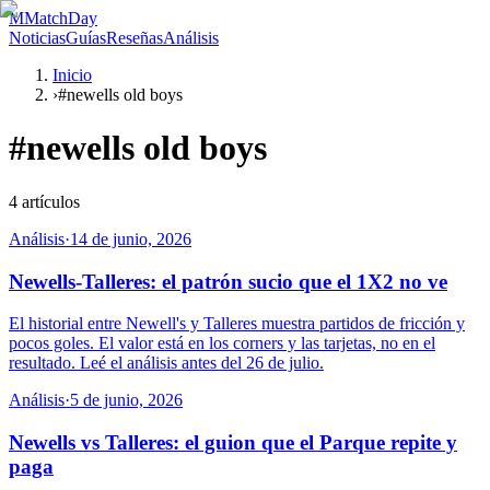
M
MatchDay
Noticias
Guías
Reseñas
Análisis
Inicio
›
#newells old boys
#
newells old boys
4
artículos
Análisis
·
14 de junio, 2026
Newells-Talleres: el patrón sucio que el 1X2 no ve
El historial entre Newell's y Talleres muestra partidos de fricción y
pocos goles. El valor está en los corners y las tarjetas, no en el
resultado. Leé el análisis antes del 26 de julio.
Análisis
·
5 de junio, 2026
Newells vs Talleres: el guion que el Parque repite y
paga