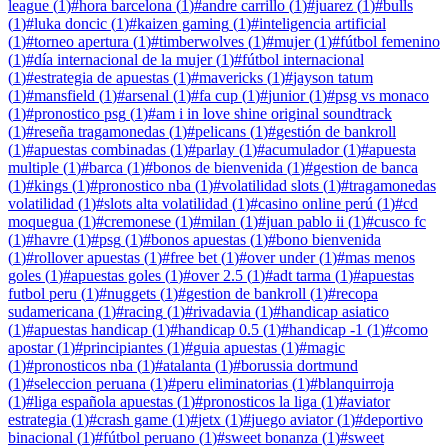
league
(
1
)
#
hora barcelona
(
1
)
#
andre carrillo
(
1
)
#
juarez
(
1
)
#
bulls
(
1
)
#
luka doncic
(
1
)
#
kaizen gaming
(
1
)
#
inteligencia artificial
(
1
)
#
torneo apertura
(
1
)
#
timberwolves
(
1
)
#
mujer
(
1
)
#
fútbol femenino
(
1
)
#
día internacional de la mujer
(
1
)
#
fútbol internacional
(
1
)
#
estrategia de apuestas
(
1
)
#
mavericks
(
1
)
#
jayson tatum
(
1
)
#
mansfield
(
1
)
#
arsenal
(
1
)
#
fa cup
(
1
)
#
junior
(
1
)
#
psg vs monaco
(
1
)
#
pronostico psg
(
1
)
#
am i in love shine original soundtrack
(
1
)
#
reseña tragamonedas
(
1
)
#
pelicans
(
1
)
#
gestión de bankroll
(
1
)
#
apuestas combinadas
(
1
)
#
parlay
(
1
)
#
acumulador
(
1
)
#
apuesta
multiple
(
1
)
#
barca
(
1
)
#
bonos de bienvenida
(
1
)
#
gestion de banca
(
1
)
#
kings
(
1
)
#
pronostico nba
(
1
)
#
volatilidad slots
(
1
)
#
tragamonedas
volatilidad
(
1
)
#
slots alta volatilidad
(
1
)
#
casino online perú
(
1
)
#
cd
moquegua
(
1
)
#
cremonese
(
1
)
#
milan
(
1
)
#
juan pablo ii
(
1
)
#
cusco fc
(
1
)
#
havre
(
1
)
#
psg
(
1
)
#
bonos apuestas
(
1
)
#
bono bienvenida
(
1
)
#
rollover apuestas
(
1
)
#
free bet
(
1
)
#
over under
(
1
)
#
mas menos
goles
(
1
)
#
apuestas goles
(
1
)
#
over 2.5
(
1
)
#
adt tarma
(
1
)
#
apuestas
futbol peru
(
1
)
#
nuggets
(
1
)
#
gestion de bankroll
(
1
)
#
recopa
sudamericana
(
1
)
#
racing
(
1
)
#
rivadavia
(
1
)
#
handicap asiatico
(
1
)
#
apuestas handicap
(
1
)
#
handicap 0.5
(
1
)
#
handicap -1
(
1
)
#
como
apostar
(
1
)
#
principiantes
(
1
)
#
guia apuestas
(
1
)
#
magic
(
1
)
#
pronosticos nba
(
1
)
#
atalanta
(
1
)
#
borussia dortmund
(
1
)
#
seleccion peruana
(
1
)
#
peru eliminatorias
(
1
)
#
blanquirroja
(
1
)
#
liga española apuestas
(
1
)
#
pronosticos la liga
(
1
)
#
aviator
estrategia
(
1
)
#
crash game
(
1
)
#
jetx
(
1
)
#
juego aviator
(
1
)
#
deportivo
binacional
(
1
)
#
fútbol peruano
(
1
)
#
sweet bonanza
(
1
)
#
sweet