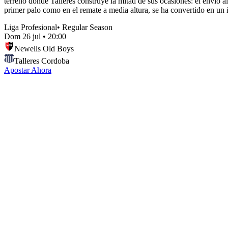
terreno donde Talleres construye la mitad de sus ocasiones: el envío al 
primer palo como en el remate a media altura, se ha convertido en un 
Liga Profesional
•
Regular Season
Dom 26 jul
•
20:00
Newells Old Boys
Talleres Cordoba
Apostar Ahora