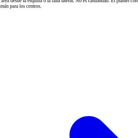
área desde la esquina o la falta lateral. No es casualidad. El plantel co
imán para los centros.