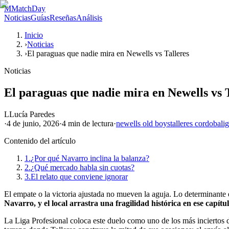
M
MatchDay
Noticias
Guías
Reseñas
Análisis
Inicio
›
Noticias
›
El paraguas que nadie mira en Newells vs Talleres
Noticias
El paraguas que nadie mira en Newells vs 
L
Lucía Paredes
·
4 de junio, 2026
·
4 min
de lectura
·
newells old boys
talleres cordoba
li
Contenido del artículo
1.
¿Por qué Navarro inclina la balanza?
2.
¿Qué mercado habla sin cuotas?
3.
El relato que conviene ignorar
El empate o la victoria ajustada no mueven la aguja. Lo determinante e
Navarro, y el local arrastra una fragilidad histórica en ese capítul
La Liga Profesional coloca este duelo como uno de los más inciertos de 