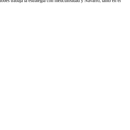
rdobés trabaja la estrategia con meticulosidad y Navarro, tanto en el