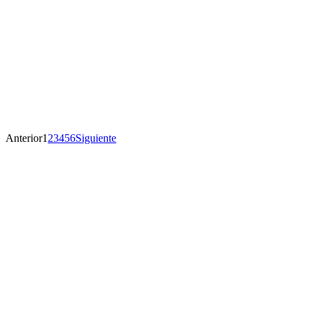
Anterior
1
2
3
4
5
6
Siguiente