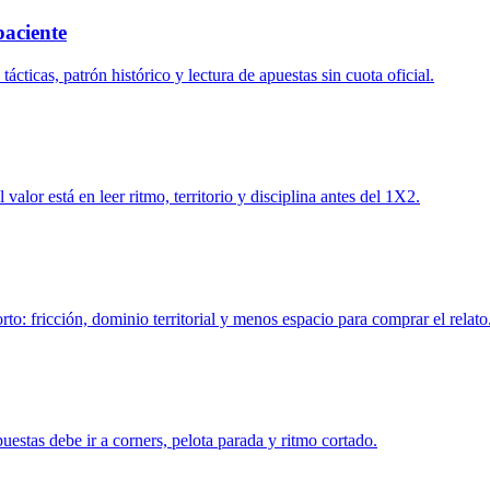
paciente
ácticas, patrón histórico y lectura de apuestas sin cuota oficial.
valor está en leer ritmo, territorio y disciplina antes del 1X2.
rto: fricción, dominio territorial y menos espacio para comprar el relato
puestas debe ir a corners, pelota parada y ritmo cortado.