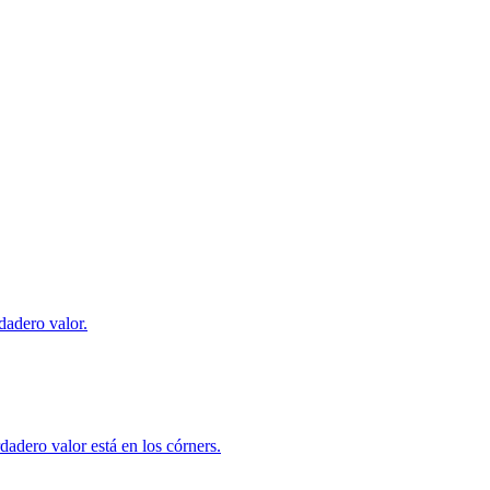
dadero valor.
dadero valor está en los córners.