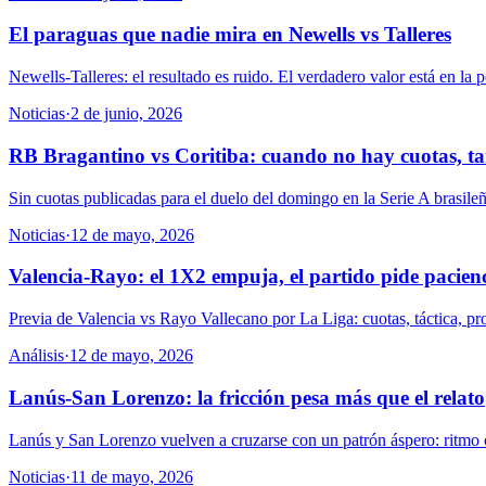
El paraguas que nadie mira en Newells vs Talleres
Newells-Talleres: el resultado es ruido. El verdadero valor está en la
Noticias
·
2 de junio, 2026
RB Bragantino vs Coritiba: cuando no hay cuotas, 
Sin cuotas publicadas para el duelo del domingo en la Serie A brasileñ
Noticias
·
12 de mayo, 2026
Valencia-Rayo: el 1X2 empuja, el partido pide pacien
Previa de Valencia vs Rayo Vallecano por La Liga: cuotas, táctica, pr
Análisis
·
12 de mayo, 2026
Lanús-San Lorenzo: la fricción pesa más que el relato
Lanús y San Lorenzo vuelven a cruzarse con un patrón áspero: ritmo cor
Noticias
·
11 de mayo, 2026