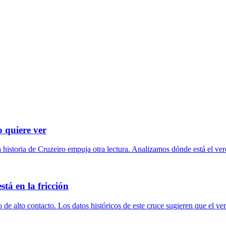
o quiere ver
la historia de Cruzeiro empuja otra lectura. Analizamos dónde está el ver
tá en la fricción
de alto contacto. Los datos históricos de este cruce sugieren que el ver