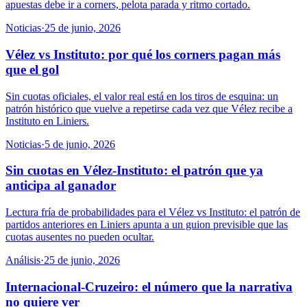
apuestas debe ir a corners, pelota parada y ritmo cortado.
Noticias
·
25 de junio, 2026
Vélez vs Instituto: por qué los corners pagan más
que el gol
Sin cuotas oficiales, el valor real está en los tiros de esquina: un
patrón histórico que vuelve a repetirse cada vez que Vélez recibe a
Instituto en Liniers.
Noticias
·
5 de junio, 2026
Sin cuotas en Vélez-Instituto: el patrón que ya
anticipa al ganador
Lectura fría de probabilidades para el Vélez vs Instituto: el patrón de
partidos anteriores en Liniers apunta a un guion previsible que las
cuotas ausentes no pueden ocultar.
Análisis
·
25 de junio, 2026
Internacional-Cruzeiro: el número que la narrativa
no quiere ver