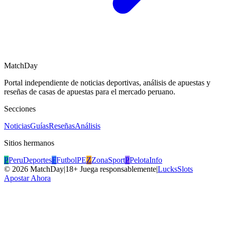
MatchDay
Portal independiente de noticias deportivas, análisis de apuestas y
reseñas de casas de apuestas para el mercado peruano.
Secciones
Noticias
Guías
Reseñas
Análisis
Sitios hermanos
P
PeruDeportes
F
FutbolPE
Z
ZonaSport
P
PelotaInfo
©
2026
MatchDay
|
18+ Juega responsablemente
|
LucksSlots
Apostar Ahora