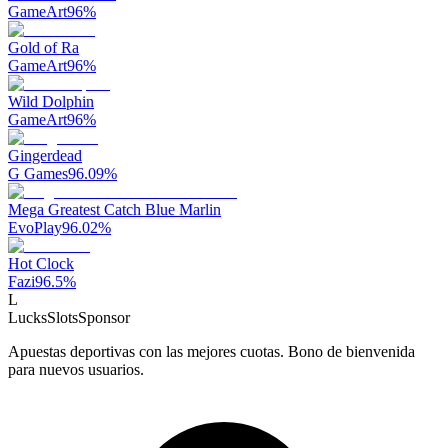
GameArt
96
%
Gold of Ra
GameArt
96
%
Wild Dolphin
GameArt
96
%
Gingerdead
G Games
96.09
%
Mega Greatest Catch Blue Marlin
EvoPlay
96.02
%
Hot Clock
Fazi
96.5
%
L
LucksSlots
Sponsor
Apuestas deportivas con las mejores cuotas. Bono de bienvenida
para nuevos usuarios.