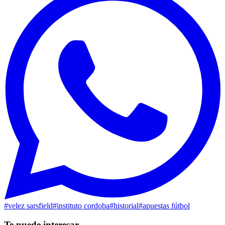
#
velez sarsfield
#
instituto cordoba
#
historial
#
apuestas fútbol
Te puede interesar