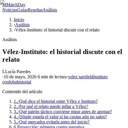
M
MatchDay
Noticias
Guías
Reseñas
Análisis
Inicio
›
Análisis
›
Vélez-Instituto: el historial discute con el relato
Análisis
Vélez-Instituto: el historial discute con el
relato
L
Lucía Paredes
·
10 de mayo, 2026
·
6 min
de lectura
·
velez sarsfield
instituto
cordoba
historial
Contenido del artículo
1.
¿Qué dice el historial entre Vélez e Instituto?
2.
¿Por qué el relato puede inflar a Vélez?
3.
¿Qué patrón táctico conviene mirar antes de apostar?
4.
¿Dónde estaría el valor si las cuotas aún no salen?
5.
¿Qué mercados evitaría antes del inicio?
6.
Proyección: números contra narrativa