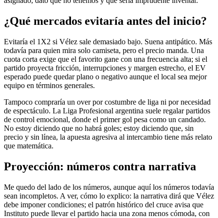
asignado, dato que no tenemos y que sería imprudente inventar.
¿Qué mercados evitaría antes del inicio?
Evitaría el 1X2 si Vélez sale demasiado bajo. Suena antipático. Más
todavía para quien mira solo camiseta, pero el precio manda. Una
cuota corta exige que el favorito gane con una frecuencia alta; si el
partido proyecta fricción, interrupciones y margen estrecho, el EV
esperado puede quedar plano o negativo aunque el local sea mejor
equipo en términos generales.
Tampoco compraría un over por costumbre de liga ni por necesidad
de espectáculo. La Liga Profesional argentina suele regalar partidos
de control emocional, donde el primer gol pesa como un candado.
No estoy diciendo que no habrá goles; estoy diciendo que, sin
precio y sin línea, la apuesta agresiva al intercambio tiene más relato
que matemática.
Proyección: números contra narrativa
Me quedo del lado de los números, aunque aquí los números todavía
sean incompletos. A ver, cómo lo explico: la narrativa dirá que Vélez
debe imponer condiciones; el patrón histórico del cruce avisa que
Instituto puede llevar el partido hacia una zona menos cómoda, con